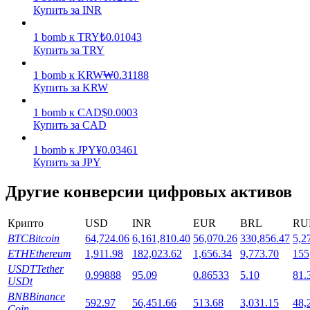
Купить за INR
1
bomb
к
TRY
₺
0.01043
Купить за TRY
1
bomb
к
KRW
₩
0.31188
Купить за KRW
Стейкинг
1
bomb
к
CAD
$
0.0003
Высокая прибыль и мгновенный доступ
Купить за CAD
1
bomb
к
JPY
¥
0.03461
Купить за JPY
Другие конверсии цифровых активов
Крипто
USD
INR
EUR
BRL
RU
BTC
Bitcoin
64,724.06
6,161,810.40
56,070.26
330,856.47
5,2
ETH
Ethereum
1,911.98
182,023.62
1,656.34
9,773.70
155
Launchpool
USDT
Tether
0.99888
95.09
0.86533
5.10
81.
USDt
Гибкая ставка для заработка популярных токенов
BNB
Binance
592.97
56,451.66
513.68
3,031.15
48,
Coin