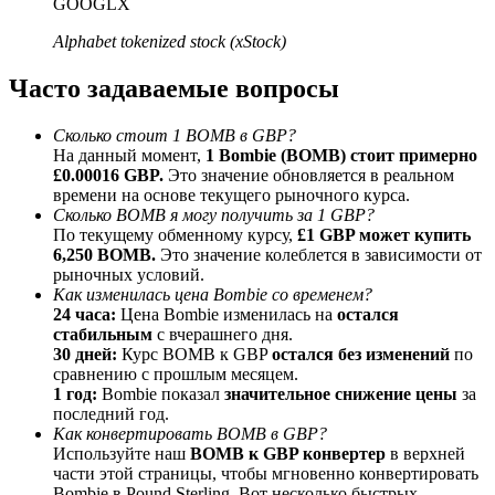
GOOGLX
До 65% комиссии!
Alphabet tokenized stock (xStock)
Часто задаваемые вопросы
Сколько стоит 1 BOMB в GBP?
На данный момент,
1 Bombie (BOMB) стоит примерно
£0.00016 GBP.
Это значение обновляется в реальном
времени на основе текущего рыночного курса.
Сколько BOMB я могу получить за 1 GBP?
По текущему обменному курсу,
£1 GBP может купить
Реферал
6,250 BOMB.
Это значение колеблется в зависимости от
рыночных условий.
Пригласите друга, чтобы получить денежные
Как изменилась цена Bombie со временем?
вознаграждения
24 часа:
Цена Bombie изменилась на
остался
стабильным
с вчерашнего дня.
Deposit CASHCAT & Win
30 дней:
Курс BOMB к GBP
остался без изменений
по
сравнению с прошлым месяцем.
1 год:
Bombie показал
значительное снижение цены
за
последний год.
Как конвертировать BOMB в GBP?
Используйте наш
BOMB к GBP конвертер
в верхней
части этой страницы, чтобы мгновенно конвертировать
Bombie в Pound Sterling. Вот несколько быстрых