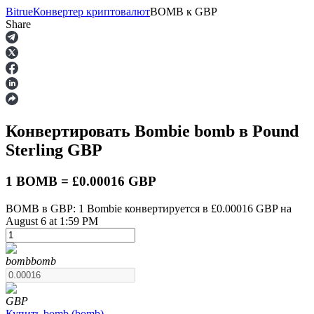
Bitrue
Конвертер криптовалют
BOMB
к
GBP
Share
Фьючерсы
Конвертировать Bombie
bomb
в Pound
Sterling
GBP
1 BOMB = £0.00016 GBP
BOMB в GBP: 1 Bombie конвертируется в £0.00016 GBP на
August 6 at 1:59 PM
USDT-фьючерсы
Фьючерсы с использованием USDT в качестве
обеспечения
bomb
bomb
GBP
Купить
bomb
(
bomb
)