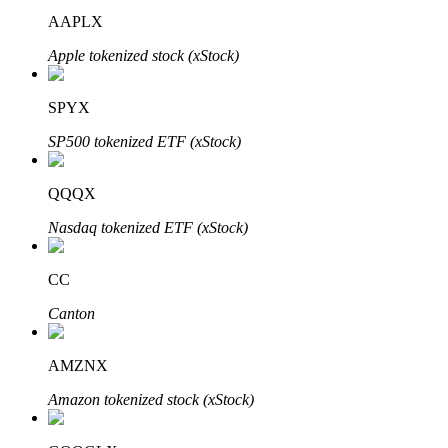
AAPLX
Узнайте о пассивном доходе
Apple tokenized stock (xStock)
Bitrue
AI
SPYX
SP500 tokenized ETF (xStock)
QQQX
Bitrue Партнеры
Nasdaq tokenized ETF (xStock)
CC
Canton
AMZNX
Amazon tokenized stock (xStock)
Партнеры Bitrue