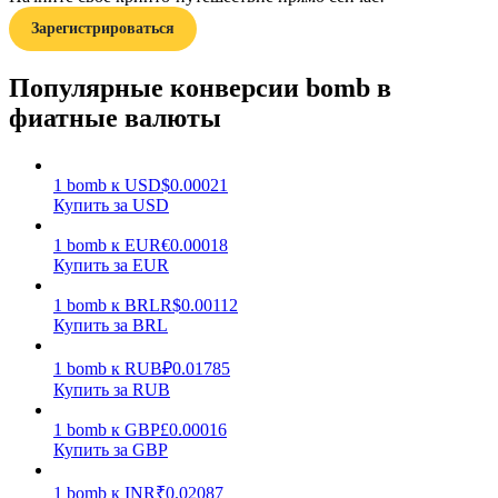
Зарегистрироваться
Популярные конверсии bomb в
фиатные валюты
Заработок
1
bomb
к
USD
$
0.00021
Купить за USD
1
bomb
к
EUR
€
0.00018
Купить за EUR
1
bomb
к
BRL
R$
0.00112
Купить за BRL
1
bomb
к
RUB
₽
0.01785
Купить за RUB
Силовая свинья
1
bomb
к
GBP
£
0.00016
Получайте конкурентные награды ежедневно
Купить за GBP
1
bomb
к
INR
₹
0.02087