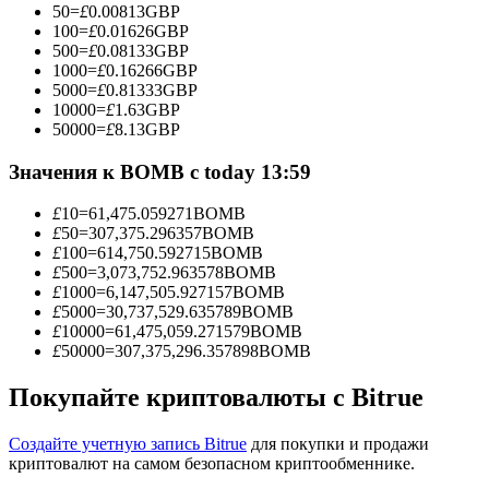
50
=
£
0.00813
GBP
100
=
£
0.01626
GBP
500
=
£
0.08133
GBP
1000
=
£
0.16266
GBP
5000
=
£
0.81333
GBP
Станьте копи-трейдером
10000
=
£
1.63
GBP
50000
=
£
8.13
GBP
Наслаждайтесь распределением прибыли и комиссиями
за копи-трейдинг
Значения к BOMB с today 13:59
£
10
=
61,475.059271
BOMB
£
50
=
307,375.296357
BOMB
£
100
=
614,750.592715
BOMB
£
500
=
3,073,752.963578
BOMB
£
1000
=
6,147,505.927157
BOMB
£
5000
=
30,737,529.635789
BOMB
£
10000
=
61,475,059.271579
BOMB
£
50000
=
307,375,296.357898
BOMB
Информация
Покупайте криптовалюты с Bitrue
Анализ больших данных, включая торговую информацию
и т. д.
Создайте учетную запись Bitrue
для покупки и продажи
криптовалют на самом безопасном криптообменнике.