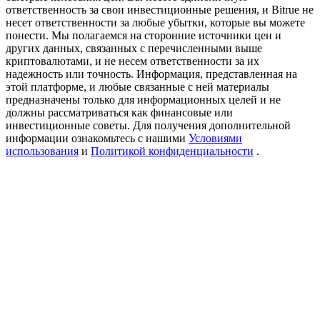
USDT New User Exclusive 10% APR
ответственность за свои инвестиционные решения, и Bitrue не
несет ответственности за любые убытки, которые вы можете
USDT Flexible Staking | Daily Rewards
понести. Мы полагаемся на сторонние источники цен и
других данных, связанных с перечисленными выше
криптовалютами, и не несем ответственности за их
надежность или точность. Информация, представленная на
этой платформе, и любые связанные с ней материалы
New Listing Futures Fest
предназначены только для информационных целей и не
должны рассматриваться как финансовые или
Trade New Futures, Win 200,000 USDT
инвестиционные советы. Для получения дополнительной
информации ознакомьтесь с нашими
Условиями
использования
и
Политикой конфиденциальности
.
Crypto World Cup 2026: Grand Finale
77,777+3k Rewards