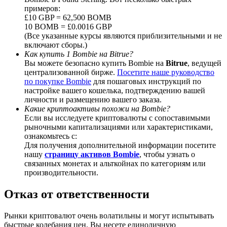
примеров:
£10 GBP = 62,500 BOMB
10 BOMB = £0.0016 GBP
(Все указанные курсы являются приблизительными и не
включают сборы.)
Deposit CASHCAT & Win
Как купить 1 Bombie на Bitrue?
Вы можете безопасно купить Bombie на
Bitrue
, ведущей
Share 500000 CASHCAT prize pool
централизованной бирже.
Посетите наше руководство
по покупке Bombie
для пошаговых инструкций по
настройке вашего кошелька, подтверждению вашей
личности и размещению вашего заказа.
Какие криптоактивы похожи на Bombie?
Exclusive for BitMart Users
Если вы исследуете криптовалюты с сопоставимыми
рыночными капитализациями или характеристиками,
Register & Trade to Win 500,000 USDT
ознакомьтесь с:
Для получения дополнительной информации посетите
нашу
страницу активов Bombie
, чтобы узнать о
связанных монетах и альткойнах по категориям или
Precious Metals Trading Carnival
производительности.
Trade Gold & Silver · 33,333 USDT Bonus
Отказ от ответственности
Рынки криптовалют очень волатильны и могут испытывать
быстрые колебания цен. Вы несете единоличную