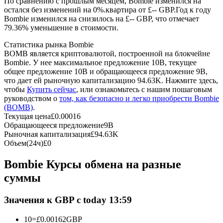
По сравнению с прошлым месяцем, Bombie изменился на
остался без изменений на 0%.квартира от £-- GBP.
Год к году
Bombie изменился на снизилось на £-- GBP, что отмечает
USDC фьючерсы
79.36% уменьшение в стоимости.
Фьючерсы с использованием USDC в качестве
Статистика рынка Bombie
обеспечения
BOMB является криптовалютой, построенной на блокчейне
Bombie. У нее максимальное предложение 10B, текущее
общее предложение 10B и обращающееся предложение 9B,
что дает ей рыночную капитализацию 94.63K. Нажмите здесь,
чтобы
Купить сейчас
, или ознакомьтесь с нашим пошаговым
руководством о
том, как безопасно и легко приобрести Bombie
(BOMB)
.
Текущая цена
£
0.00016
Обращающееся предложение
9B
Рыночная капитализация
£
94.63K
Объем(24ч)
£
0
Копирование торговли
Bombie Курсы обмена на разные
Присоединяйтесь к лучшим трейдерам
суммы
Значения к GBP с today 13:59
10
=
£
0.00162
GBP