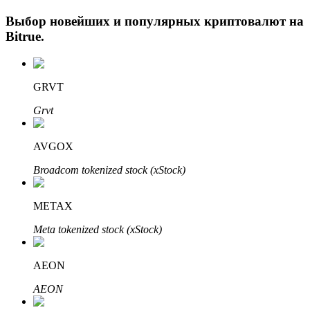
Выбор новейших и популярных криптовалют на
Bitrue
.
GRVT
Grvt
Авто Инвест
AVGOX
Получите долгосрочную прибыль и гибкие проценты
Broadcom tokenized stock (xStock)
METAX
Meta tokenized stock (xStock)
AEON
AEON
Изучите стейкинг