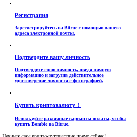
Регистрация
Зарегистрируйтесь на Bitrue с помощью вашего
адреса электронной почты.
Гид
Подтвердите вашу личность
Руководство для начинающих по фьючерсам
Подтвердите свою личность, введя личную
информацию и загрузив действительное
удостоверение личности с фотографией.
Купить криптовалюту！
Используйте различные варианты оплаты, чтобы
Торговые стратегии
купить Bombie на Bitrue.
Узнайте, как оставаться прибыльным
Начните свое крипто-путешествие прямо сейчас!