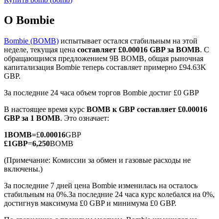
О Bombie
Bombie (BOMB)
испытывает остался стабильным на этой
неделе, текущая цена
составляет £0.00016 GBP за BOMB
. С
обращающимся предложением 9B BOMB, общая рыночная
Фьючерсы на COIN-M
капитализация Bombie теперь составляет примерно £94.63K
GBP.
Криптовалютные фьючерсы
За последние 24 часа объем торгов Bombie достиг £0 GBP
В настоящее время курс
BOMB к GBP
составляет £0.00016
TradFi
GBP за 1 BOMB
. Это означает:
Деривативы на акции, форекс, драгоценные металлы и
1
BOMB
=
£
0.00016
GBP
сырьевые товары
£
1
GBP
=
6,250
BOMB
(Примечание: Комиссии за обмен и газовые расходы не
включены.)
За последние 7 дней цена Bombie изменилась на осталось
стабильным на 0%.
За последние 24 часа курс колебался на 0%,
достигнув максимума £0 GBP и минимума £0 GBP.