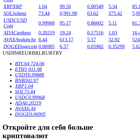
XRP
XRP
1.04
99.50
0.90549
5.34
85.
SOL
Solana
73.44
6,991.90
63.62
375.42
5,9
USDC
USD
0.99968
95.17
0.86602
5.11
81.
Coin
ADA
Cardano
0.20219
19.24
0.17516
1.03
16.
AVAX
Avalanche
6.44
613.17
5.57
32.92
524
DOGE
Dogecoin
0.06905
6.57
0.05982
0.35299
5.6
USD
INR
EUR
BRL
RUB
TRY
Блокировки BTR
BTC
64,724.06
Эксклюзивные инвестиции для владельцев BTR
ETH
1,911.98
USDT
0.99888
BNB
592.97
XRP
1.04
SOL
73.44
USDC
0.99968
ADA
0.20219
AVAX
6.44
DOGE
0.06905
Откройте для себя больше
Кредиты
криптовалют
Сервис заимствований, обеспеченных криптовалютой