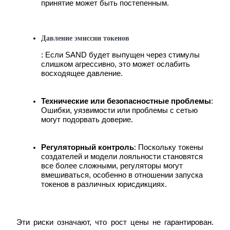
принятие может быть постепенным.
Давление эмиссии токенов
: Если SAND будет выпущен через стимулы 
слишком агрессивно, это может ослабить 
восходящее давление.
Блокировки BTR
Технические или безопасностные проблемы
: 
Эксклюзивные инвестиции для владельцев BTR
Ошибки, уязвимости или проблемы с сетью 
могут подорвать доверие.
Регуляторный контроль
: Поскольку токены 
создателей и модели лояльности становятся 
все более сложными, регуляторы могут 
вмешиваться, особенно в отношении запуска 
токенов в различных юрисдикциях.
Кредиты
Эти риски означают, что рост цены не гарантирован. 
Сервис заимствований, обеспеченных криптовалютой