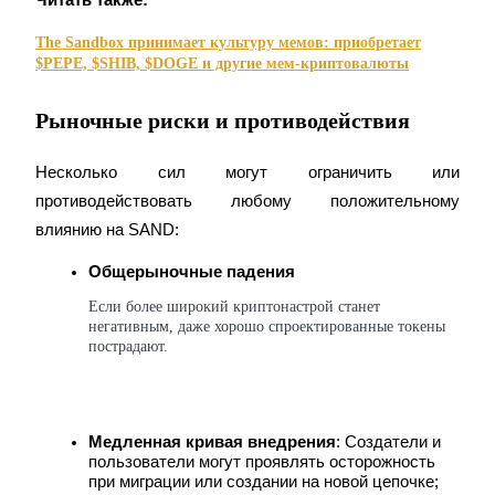
The Sandbox принимает культуру мемов: приобретает
$PEPE, $SHIB, $DOGE и другие мем-криптовалюты
Рыночные риски и противодействия
Стейкинг
Несколько сил могут ограничить или 
Высокая прибыль и мгновенный доступ
противодействовать любому положительному 
влиянию на SAND:
Общерыночные падения
Если более широкий криптонастрой станет 
негативным, даже хорошо спроектированные токены 
пострадают.
Launchpool
Медленная кривая внедрения
: Создатели и 
Гибкая ставка для заработка популярных токенов
пользователи могут проявлять осторожность 
при миграции или создании на новой цепочке; 