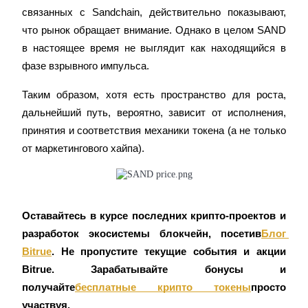
связанных с Sandchain, действительно показывают, 
что рынок обращает внимание. Однако в целом SAND 
в настоящее время не выглядит как находящийся в 
Станьте копи-трейдером
фазе взрывного импульса.
Наслаждайтесь распределением прибыли и комиссиями
Таким образом, хотя есть пространство для роста, 
за копи-трейдинг
дальнейший путь, вероятно, зависит от исполнения, 
принятия и соответствия механики токена (а не только 
от маркетингового хайпа).
Оставайтесь в курсе последних крипто-проектов и 
разработок экосистемы блокчейн, посетив
Блог 
Информация
Bitrue
. Не пропустите текущие события и акции 
Анализ больших данных, включая торговую информацию
Bitrue. Зарабатывайте бонусы и 
и т. д.
получайте
бесплатные крипто токены
просто 
участвуя.