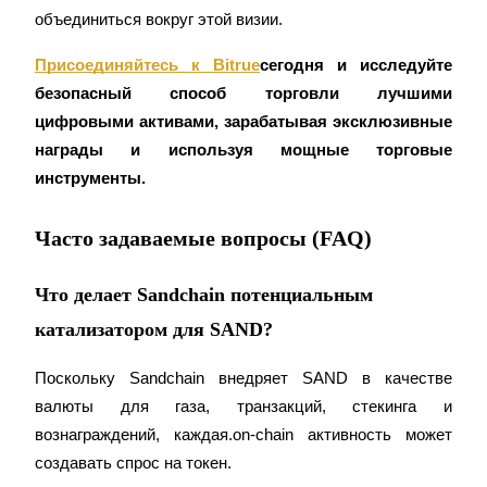
Precious Metals Trading Carnival
объединиться вокруг этой визии.
Trade Gold & Silver · 33,333 USDT Bonus
Присоединяйтесь к Bitrue
сегодня и исследуйте 
безопасный способ торговли лучшими 
цифровыми активами, зарабатывая эксклюзивные 
USDT New User Exclusive 10% APR
награды и используя мощные торговые 
инструменты.
USDT Flexible Staking | Daily Rewards
Часто задаваемые вопросы (FAQ)
BTC New User Exclusive: 6.5% APR
Что делает Sandchain потенциальным
BTC Flexible Staking | Daily Rewards
катализатором для SAND?
Поскольку Sandchain внедряет SAND в качестве 
валюты для газа, транзакций, стекинга и 
вознаграждений, каждая.on-chain активность может 
создавать спрос на токен.