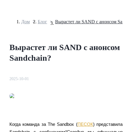
Дом
>
Блог
>
Вырастет ли SAND с анонсом Sandch
Фьючерсы
Вырастет ли SAND с анонсом
Sandchain?
2025-10-01
USDT-фьючерсы
Фьючерсы с использованием USDT в качестве
обеспечения
Когда команда за The Sandbox (
ПЕСОК
) представила 
Sandchain с сообщением
“Сегодня мы официально 