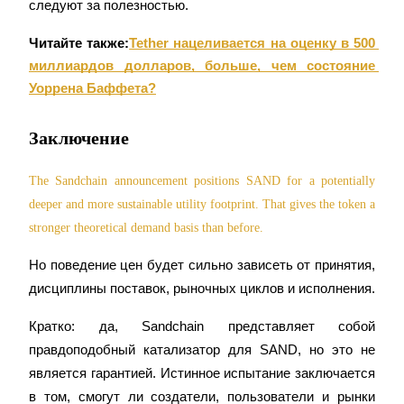
следуют за полезностью.
Читайте также:
Tether нацеливается на оценку в 500 
миллиардов долларов, больше, чем состояние 
Уоррена Баффета?
BTC Welcome Rewards
Deposit & Trade BTC to Share 25000 USDT prize pool!
Заключение
The Sandchain announcement positions SAND for a potentially 
Deposit CASHCAT & Win
deeper and more sustainable utility footprint. That gives the token a 
stronger theoretical demand basis than before.
Share 500000 CASHCAT prize pool
Но поведение цен будет сильно зависеть от принятия, 
дисциплины поставок, рыночных циклов и исполнения.
Exclusive for BitMart Users
Кратко: да, Sandchain представляет собой 
Register & Trade to Win 500,000 USDT
правдоподобный катализатор для SAND, но это не 
является гарантией. Истинное испытание заключается 
в том, смогут ли создатели, пользователи и рынки 