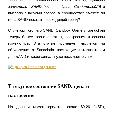
запустили SANDchain — Цепь Создателей,”
Это 
вызвало знакомый вопрос в сообществе: сможет ли 
цена SAND показать восходящий тренд?
С учетом того, что SAND, Sandbox Game и Sandchain 
Фьючерсы на COIN-M
теперь более тесно связаны, настроения и основы 
Криптовалютные фьючерсы
изменились. Эта статья исследует, является ли 
объявление о Sandchain настоящим катализатором 
для SAND и какие сигналы уже посылает рынок.
TradFi
Деривативы на акции, форекс, драгоценные металлы и
сырьевые товары
Т текущее состояние SAND: цена и
настроение
На данный момент,
торгуется около $0.26 (USD), 