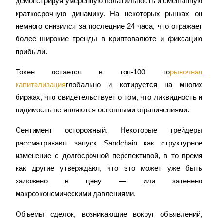
демонстрируя умеренную волатильность и смешанную 
краткосрочную динамику. На некоторых рынках он 
USDC фьючерсы
немного снизился за последние 24 часа, что отражает 
Фьючерсы с использованием USDC в качестве
более широкие тренды в криптовалюте и фиксацию 
обеспечения
прибыли.
Токен остается в топ-100 по
рыночная 
капитализация
глобально и котируется на многих 
биржах, что свидетельствует о том, что ликвидность и 
видимость не являются основными ограничениями.
Сентимент осторожный. Некоторые трейдеры 
рассматривают запуск Sandchain как структурное 
Копирование торговли
изменение с долгосрочной перспективой, в то время 
Присоединяйтесь к лучшим трейдерам
как другие утверждают, что это может уже быть 
заложено в цену — или затенено 
макроэкономическими давлениями.
Объемы сделок, возникающие вокруг объявлений, 