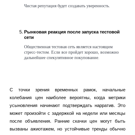
До 65% комиссии!
Чистая репутация будет создавать уверенность.
Рынковая реакция после запуска тестовой 
сети
Общественная тестовая сеть является настоящим 
стресс-тестом. Если все пройдет хорошо, возможно 
дальнейшее спекулятивное покупование.
Реферал
Пригласите друга, чтобы получить денежные
вознаграждения
С точки зрения временных рамок, начальные 
BTC Welcome Rewards
колебания цен наиболее вероятны, когда метрики 
усыновления начинают подтверждать нарратив. Это 
может произойти с задержкой на недели или месяцы 
после объявления. Ранние скачки цен могут быть 
вызваны ажиотажем, но устойчивые тренды обычно 