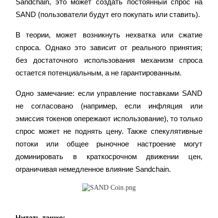
Sandchain, это может создать постоянный спрос на 
SAND (пользователи будут его покупать или ставить).
В теории, может возникнуть нехватка или сжатие 
спроса. Однако это зависит от реального принятия; 
без достаточного использования механизм спроса 
Заработок
остается потенциальным, а не гарантированным.
Одно замечание: если управление поставками SAND 
не согласовано (например, если инфляция или 
эмиссия токенов опережают использование), то только 
спрос может не поднять цену. Также спекулятивные 
потоки или общее рыночное настроение могут 
доминировать в краткосрочном движении цен, 
ограничивая немедленное влияние Sandchain.
Силовая свинья
Получайте конкурентные награды ежедневно
Читать также: