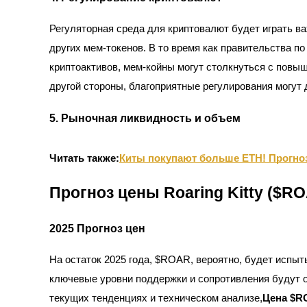
Регуляторная среда для криптовалют будет играть 
Гид
других мем-токенов. В то время как правительства п
Руководство для начинающих по фьючерсам
криптоактивов, мем-койны могут столкнуться с повыш
другой стороны, благоприятные регулирования могут 
5. Рыночная ликвидность и объем
Читать также:
Киты покупают больше ETH! Прогно
Прогноз цены Roaring Kitty ($RO
Торговые стратегии
Узнайте, как оставаться прибыльным
2025 Прогноз цен
На остаток 2025 года, $ROAR, вероятно, будет испы
ключевые уровни поддержки и сопротивления будут 
текущих тенденциях и техническом анализе,
Цена $RO