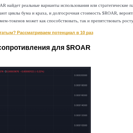
AR найдет реальные варианты использования или стратегические пар
ют циклы бума и краха, и долгосрочная стоимость $ROAR, вероят
я мем-токенов может как способствовать, так и препятствовать рос
гатым? Рассматриваем потенциал в 10 раз
сопротивления для $ROAR