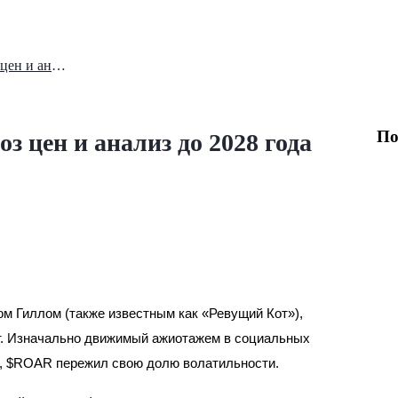
Roaring Kitty ($ROAR) Прогноз цен и анализ до 2028 года
По
з цен и анализ до 2028 года
ия
м Гиллом (также известным как «Ревущий Кот»),
т. Изначально движимый ажиотажем в социальных
х, $ROAR пережил свою долю волатильности.