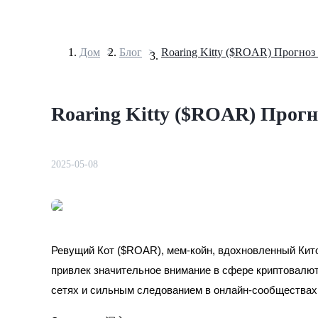
Дом
>
Блог
>
Фьючерсы
Roaring Kitty ($ROAR) Прогно
2025-05-08
USDT-фьючерсы
Фьючерсы с использованием USDT в качестве обеспечен
Ревущий Кот ($ROAR), мем-койн, вдохновленный Кито
привлек значительное внимание в сфере криптовалю
сетях и сильным следованием в онлайн-сообщества