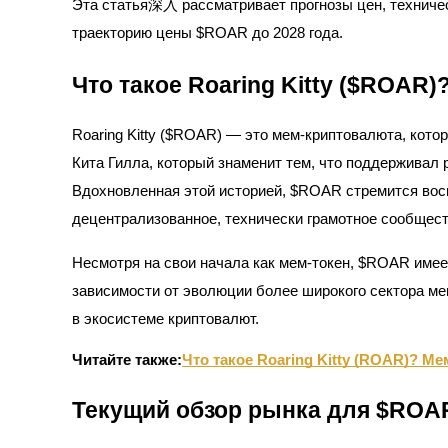
Эта статья深入 рассматривает прогнозы цен, техничес
траекторию цены $ROAR до 2028 года.
Что такое Roaring Kitty ($ROAR)
Фьючерсы на COIN-M
Криптовалютные фьючерсы
Roaring Kitty ($ROAR) — это мем-криптовалюта, кото
Кита Гилла, который знаменит тем, что поддерживал 
Вдохновленная этой историей, $ROAR стремится вос
TradFi
децентрализованное, технически грамотное сообщест
Деривативы на акции, форекс, драгоценные металлы и с
Несмотря на свои начала как мем-токен, $ROAR имеет
зависимости от эволюции более широкого сектора ме
в экосистеме криптовалют.
Читайте также:
Что такое Roaring Kitty (ROAR)? М
Текущий обзор рынка для $ROA
USDC фьючерсы