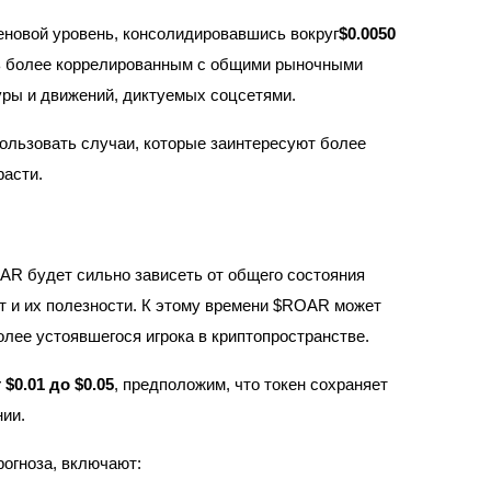
еновой уровень, консолидировавшись вокруг
$0.0050
ть более коррелированным с общими рыночными
уры и движений, диктуемых соцсетями.
ользовать случаи, которые заинтересуют более
расти.
OAR будет сильно зависеть от общего состояния
т и их полезности. К этому времени $ROAR может
лее устоявшегося игрока в криптопространстве.
$0.01 до $0.05
, предположим, что токен сохраняет
нии.
рогноза, включают: