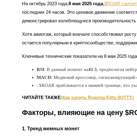
На октябрь 2023 года.
8 мая 2025 года
,
$ROAR торгует
Фьючерсы с использованием USDC в качестве обеспечен
последних 24 часов. Это ценовое движение соответс
демонстрировал колеблющуюся производительность 
Хотя ажиотаж, который вначале способствовал рост
остается популярным в криптосообществе, поддержи
Ключевые технические показатели на 8 мая 2025 года
Копирование торговли
RSI
: В данный момент на
41.5
, предполагая нейт
MACD
: Медвежий кроссовер, сигнализирующий 
Присоединяйтесь к лучшим трейдерам
: $ROAR приближается к нижней границе, что ука
ЧИТАЙТЕ ТАКЖЕ:
Как купить Roaring Kitty (KITTY)
Факторы, влияющие на цену $
1. Тренд мемных монет