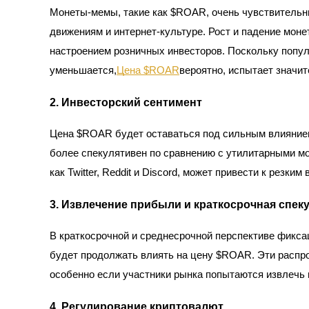
Станьте копи-трейдером
Монеты-мемы, такие как $ROAR, очень чувствительн
движениям и интернет-культуре. Рост и падение мон
Наслаждайтесь распределением прибыли и комиссиями з
настроением розничных инвесторов. Поскольку попул
уменьшается,
Цена $ROAR
вероятно, испытает значи
2. Инвесторский сентимент
Цена $ROAR будет оставаться под сильным влиянием
более спекулятивен по сравнению с утилитарными мо
как Twitter, Reddit и Discord, может привести к резки
Информация
Анализ больших данных, включая торговую информацию и
3. Извлечение прибыли и краткосрочная спек
В краткосрочной и среднесрочной перспективе фикс
будет продолжать влиять на цену $ROAR. Эти распро
особенно если участники рынка попытаются извлечь 
4. Регулирование криптовалют