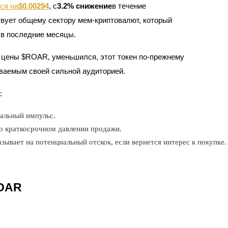
ся на
$0.00294
, с
3.2% снижение
в течение
ия
твует общему сектору мем-криптовалют, который
в последние месяцы.
у цены $ROAR, уменьшился, этот токен по-прежнему
ваемым своей сильной аудиторией.
:
ральный импульс.
о краткосрочном давлении продажи.
зывает на потенциальный отскок, если вернется интерес к покупке.
ROAR