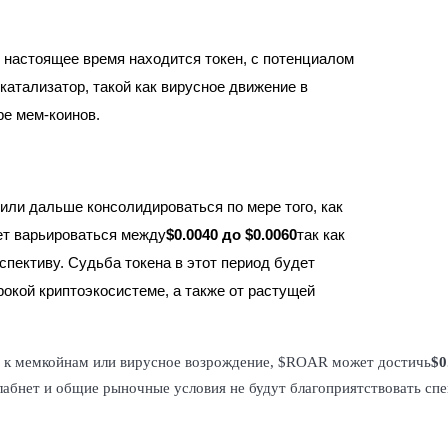
в настоящее время находится токен, с потенциалом
катализатор, такой как вирусное движение в
ре мем-коинов.
или дальше консолидироваться по мере того, как
т варьироваться между
$0.0040 до $0.0060
так как
пективу. Судьба токена в этот период будет
окой криптоэкосистеме, а также от растущей
ес к мемкойнам или вирусное возрождение, $ROAR может достичь
$0
слабнет и общие рыночные условия не будут благоприятствовать с