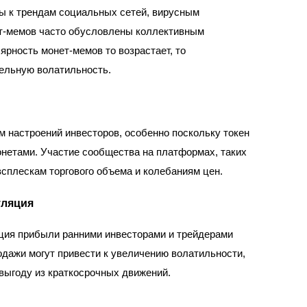
ы к трендам социальных сетей, вирусным
ет-мемов часто обусловлены коллективным
а копи-трейдинг
ярность монет-мемов то возрастает, то
тельную волатильность.
 настроений инвесторов, особенно поскольку токен
нетами. Участие сообщества на платформах, таких
м всплескам торгового объема и колебаниям цен.
 т. д.
уляция
ация прибыли ранними инвесторами и трейдерами
дажи могут привести к увеличению волатильности,
выгоду из краткосрочных движений.