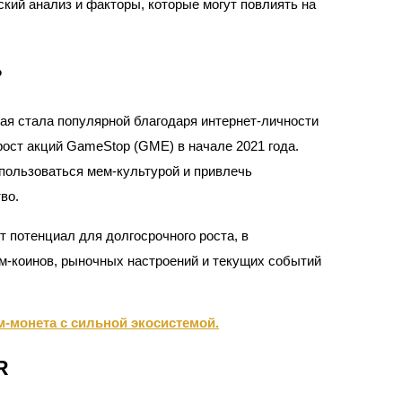
кий анализ и факторы, которые могут повлиять на
?
рая стала популярной благодаря интернет-личности
рост акций GameStop (GME) в начале 2021 года.
пользоваться мем-культурой и привлечь
во.
ырьевые товары
 потенциал для долгосрочного роста, в
м-коинов, рыночных настроений и текущих событий
ем-монета с сильной экосистемой.
R