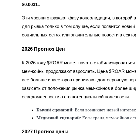
$0.0031.
.
Заработок
Эти уровни отражают фазу консолидации, в которой 
для рывка только в том случае, если появится новый 
социальных сетях или значительные новости в секто
2026 Прогноз Цен
К 2026 году $ROAR может начать стабилизироваться 
мем-койны продолжают взрослеть. Цена $ROAR може
Силовая свинья
все больше инвесторов принимают долгосрочную перс
Получайте конкурентные награды ежедневно
зависеть от положения рынка мем-койнов в более шир
осведомленности о его потенциальной полезности.
Бычий сценарий
: Если возникнет новый интер
Медвежий сценарий
: Если тренд мем-койнов о
2027 Прогноз цены