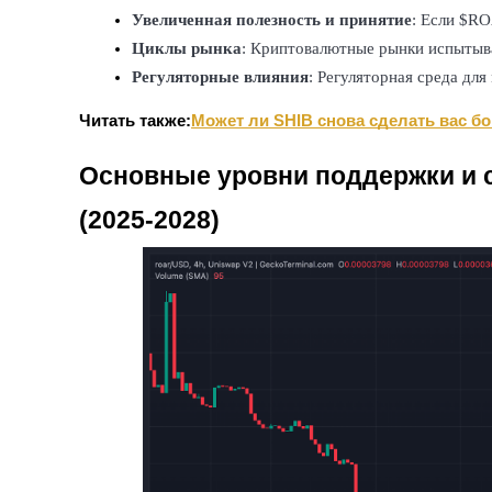
Увеличенная полезность и принятие
: Если $RO
Циклы рынка
: Криптовалютные рынки испытыва
Блокировки BTR
Регуляторные влияния
: Регуляторная среда дл
Эксклюзивные инвестиции для владельцев BTR
Читать также:
Может ли SHIB снова сделать вас бо
Основные уровни поддержки и 
(2025-2028)
Кредиты
Сервис заимствований, обеспеченных криптовалютой