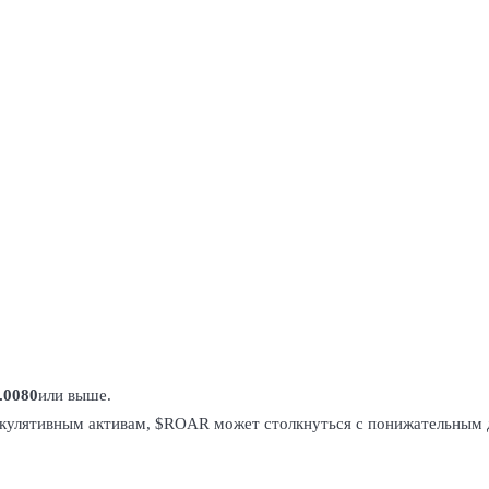
.0080
или выше.
пекулятивным активам, $ROAR может столкнуться с понижательным 