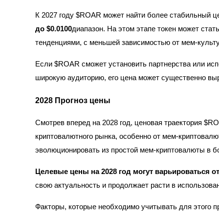
К 2027 году $ROAR может найти более стабильный ц
Стейкинг
до $0.0100
диапазон. На этом этапе токен может ста
Высокая прибыль и мгновенный доступ
тенденциями, с меньшей зависимостью от мем-культ
Если $ROAR сможет установить партнерства или исп
широкую аудиторию, его цена может существенно вы
2028 Прогноз цены
Смотрев вперед на 2028 год, ценовая траектория $R
Launchpool
криптовалютного рынка, особенно от мем-криптовалю
эволюционировать из простой мем-криптовалюты в бо
Гибкая ставка для заработка популярных токенов
Целевые цены на 2028 год могут варьироваться от 
свою актуальность и продолжает расти в использова
Факторы, которые необходимо учитывать для этого п