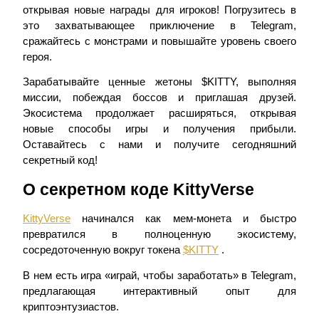
открывая новые награды для игроков! Погрузитесь в
это захватывающее приключение в Telegram,
сражайтесь с монстрами и повышайте уровень своего
героя.
Зарабатывайте ценные жетоны $KITTY, выполняя
Фьючерсы на COIN-M
миссии, побеждая боссов и приглашая друзей.
Экосистема продолжает расширяться, открывая
Криптовалютные фьючерсы
новые способы игры и получения прибыли.
Оставайтесь с нами и получите сегодняшний
секретный код!
TradFi
О секретном коде KittyVerse
Деривативы на акции, форекс, драгоценные металлы и
сырьевые товары
KittyVerse
начинался как мем-монета и быстро
превратился в полноценную экосистему,
сосредоточенную вокруг токена
$KITTY
.
В нем есть игра «играй, чтобы заработать» в Telegram,
предлагающая интерактивный опыт для
криптоэнтузиастов.