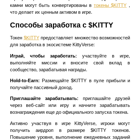
камни могут быть конвертированы в
токены $KITTY
,
что делает их ценным активом в игре.
Способы заработка с $KITTY
Токен
$KITTY
предоставляет множество возможностей
для заработка в экосистеме KittyVerse:
Гид
Играй, чтобы заработать:
участвуйте в игре,
Руководство для начинающих по фьючерсам
выполняйте миссии и вносите свой вклад в
сообщество, зарабатывая награды.
Hold-to-Earn:
Размещайте $KITTY в пуле прибыли и
получайте пассивный доход.
Приглашайте зарабатывать:
приглашайте друзей
через веб-сайт или игру и начните зарабатывать
вознаграждения еще до официального запуска токена.
Торговые стратегии
Активно участвуя в игре KittyVerse, игроки могут
получить аирдроп в размере $KITTY токенов.
Узнайте, как оставаться прибыльным
Повышение уровня, выполнение ежедневных заданий