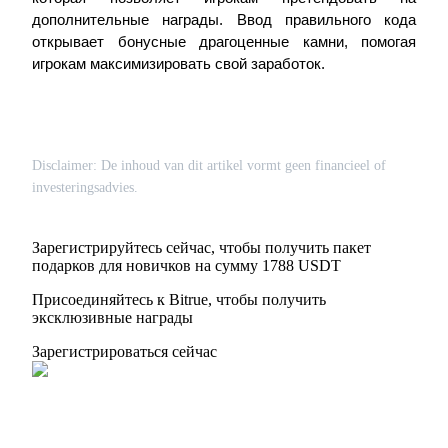
дополнительные награды. Ввод правильного кода
открывает бонусные драгоценные камни, помогая
игрокам максимизировать свой заработок.
Disclaimer: De inhoud van dit artikel vormt geen financieel of
Блокировки BTR
investeringsadvies.
Эксклюзивные инвестиции для владельцев BTR
Зарегистрируйтесь сейчас, чтобы получить пакет
подарков для новичков на сумму 1788 USDT
Присоединяйтесь к Bitrue, чтобы получить
эксклюзивные награды
Зарегистрироваться сейчас
Кредиты
Сервис заимствований, обеспеченных криптовалютой