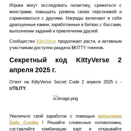
Игроки могут исследовать галактику, сражаться с
монстрами, повышать уровень своих персонажей и
USDC фьючерсы
соревноваться с другими. Награды включают в себя
Фьючерсы с использованием USDC в качестве
драгоценные камни, заработанные в битвах с боссами,
обеспечения
выполнении заданий и привлечении друзей.
Сообщество
KittyVerse
продолжает расти, и активным
участникам доступна раздача $KITTY токенов.
Секретный код KittyVerse 2
апреля 2025 г.
Ответ на KittyVerse Secret Code 2 апреля 2025 г. -
Копирование торговли
UTILITY.
Присоединяйтесь к лучшим трейдерам
Увеличьте свой заработок с помощью
испытания
Daily Combo
! Решайте словесные головоломки,
составляйте комбинации карт и открывайте