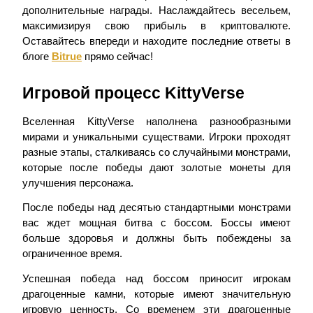
дополнительные награды. Наслаждайтесь весельем,
максимизируя свою прибыль в криптовалюте.
Оставайтесь впереди и находите последние ответы в
блоге
Bitrue
прямо сейчас!
Станьте копи-трейдером
Наслаждайтесь распределением прибыли и комиссиями
Игровой процесс KittyVerse
за копи-трейдинг
Вселенная KittyVerse наполнена разнообразными
мирами и уникальными существами. Игроки проходят
разные этапы, сталкиваясь со случайными монстрами,
которые после победы дают золотые монеты для
улучшения персонажа.
После победы над десятью стандартными монстрами
вас ждет мощная битва с боссом. Боссы имеют
больше здоровья и должны быть побеждены за
Информация
ограниченное время.
Анализ больших данных, включая торговую информацию
и т. д.
Успешная победа над боссом приносит игрокам
драгоценные камни, которые имеют значительную
игровую ценность. Со временем эти драгоценные