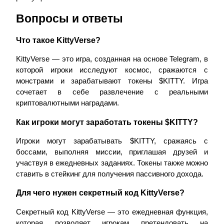
Вопросы и ответы
Что такое KittyVerse?
KittyVerse — это игра, созданная на основе Telegram, в
которой игроки исследуют космос, сражаются с
Стейкинг
монстрами и зарабатывают токены $KITTY. Игра
Высокая прибыль и мгновенный доступ
сочетает в себе развлечение с реальными
криптовалютными наградами.
Как игроки могут заработать токены $KITTY?
Игроки могут зарабатывать $KITTY, сражаясь с
боссами, выполняя миссии, приглашая друзей и
участвуя в ежедневных заданиях. Токены также можно
ставить в стейкинг для получения пассивного дохода.
Launchpool
Для чего нужен секретный код KittyVerse?
Гибкая ставка для заработка популярных токенов
Секретный код KittyVerse — это ежедневная функция,
которая позволяет игрокам претендовать на