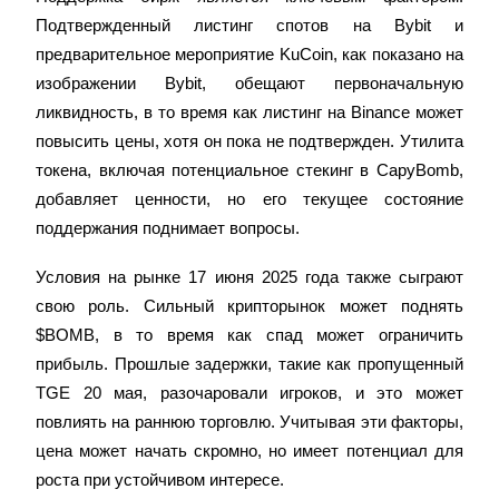
Подтвержденный листинг спотов на Bybit и 
предварительное мероприятие KuCoin, как показано на 
изображении Bybit, обещают первоначальную 
ликвидность, в то время как листинг на Binance может 
повысить цены, хотя он пока не подтвержден. Утилита 
токена, включая потенциальное стекинг в CapyBomb, 
добавляет ценности, но его текущее состояние 
Авто Инвест
поддержания поднимает вопросы.
Получите долгосрочную прибыль и гибкие проценты
Условия на рынке 17 июня 2025 года также сыграют 
свою роль. Сильный крипторынок может поднять 
$BOMB, в то время как спад может ограничить 
прибыль. Прошлые задержки, такие как пропущенный 
TGE 20 мая, разочаровали игроков, и это может 
повлиять на раннюю торговлю. Учитывая эти факторы, 
цена может начать скромно, но имеет потенциал для 
роста при устойчивом интересе.
Изучите стейкинг