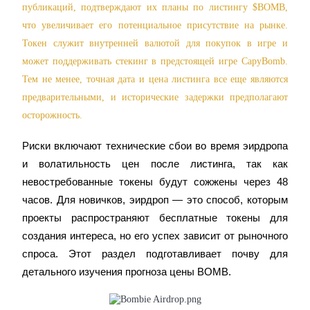
публикаций, подтверждают их планы по листингу $BOMB, 
что увеличивает его потенциальное присутствие на рынке. 
Токен служит внутренней валютой для покупок в игре и 
Станьте копи-трейдером
может поддерживать стекинг в предстоящей игре CapyBomb. 
Тем не менее, точная дата и цена листинга все еще являются 
Наслаждайтесь распределением прибыли и комиссиями
за копи-трейдинг
предварительными, и исторические задержки предполагают 
осторожность.
Риски включают технические сбои во время эирдропа 
и волатильность цен после листинга, так как 
невостребованные токены будут сожжены через 48 
часов. Для новичков, эирдроп — это способ, которым 
проекты распространяют бесплатные токены для 
создания интереса, но его успех зависит от рыночного 
Информация
спроса. Этот раздел подготавливает почву для 
Анализ больших данных, включая торговую информацию
детального изучения прогноза цены BOMB.
и т. д.