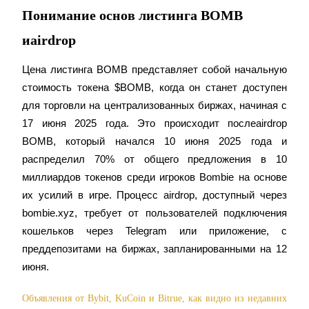
Понимание основ листинга BOMB
USDC фьючерсы
иairdrop
Фьючерсы с использованием USDC в качестве
обеспечения
Цена листинга BOMB представляет собой начальную 
стоимость токена $BOMB, когда он станет доступен 
для торговли на централизованных биржах, начиная с 
17 июня 2025 года. Это происходит послеairdrop 
BOMB, который начался 10 июня 2025 года и 
распределил 70% от общего предложения в 10 
миллиардов токенов среди игроков Bombie на основе 
их усилий в игре. Процесс airdrop, доступный через 
Копирование торговли
bombie.xyz, требует от пользователей подключения 
Присоединяйтесь к лучшим трейдерам
кошельков через Telegram или приложение, с 
преддепозитами на биржах, запланированными на 12 
июня.
Объявления от Bybit, KuCoin и Bitrue, как видно из недавних 