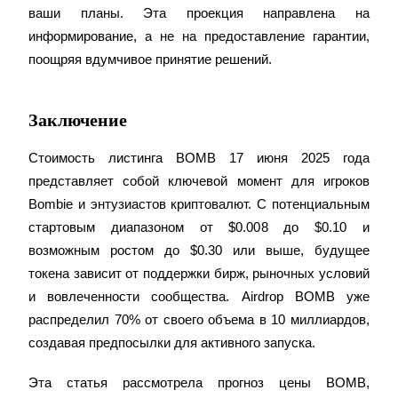
ваши планы. Эта проекция направлена на 
информирование, а не на предоставление гарантии, 
поощряя вдумчивое принятие решений.
Deposit CASHCAT & Win
Заключение
Share 500000 CASHCAT prize pool
Стоимость листинга BOMB 17 июня 2025 года 
представляет собой ключевой момент для игроков 
Exclusive for BitMart Users
Bombie и энтузиастов криптовалют. С потенциальным 
Register & Trade to Win 500,000 USDT
стартовым диапазоном от $0.008 до $0.10 и 
возможным ростом до $0.30 или выше, будущее 
токена зависит от поддержки бирж, рыночных условий 
и вовлеченности сообщества. Airdrop BOMB уже 
Precious Metals Trading Carnival
распределил 70% от своего объема в 10 миллиардов, 
Trade Gold & Silver · 33,333 USDT Bonus
создавая предпосылки для активного запуска.
Эта статья рассмотрела прогноз цены BOMB, 