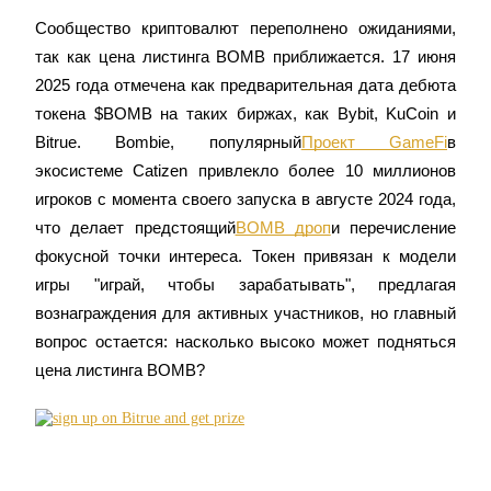
Сообщество криптовалют переполнено ожиданиями, 
так как цена листинга BOMB приближается. 17 июня 
2025 года отмечена как предварительная дата дебюта 
токена $BOMB на таких биржах, как Bybit, KuCoin и 
Фьючерсы на COIN-M
Bitrue. Bombie, популярный
Проект GameFi
в 
экосистеме Catizen привлекло более 10 миллионов 
Криптовалютные фьючерсы
игроков с момента своего запуска в августе 2024 года, 
что делает предстоящий
BOMB дроп
и перечисление 
TradFi
фокусной точки интереса. Токен привязан к модели 
игры "играй, чтобы зарабатывать", предлагая 
Деривативы на акции, форекс, драгоценные металлы и
сырьевые товары
вознаграждения для активных участников, но главный 
вопрос остается: насколько высоко может подняться 
цена листинга BOMB?