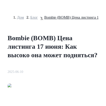
Дом
>
Блог
>
Фьючерсы
Bombie (BOMB) Цена
листинга 17 июня: Как
высоко она может подняться?
2025-06-10
USDT-фьючерсы
Фьючерсы с использованием USDT в качестве
обеспечения