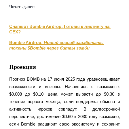
Узнайте о пассивном доходе
Читать далее:
Bitrue
AI
Снапшот Bombie Airdrop: Готовы к листингу на 
CEX?
Bombie Airdrop:
Новый способ заработать 
токены $Bombie через битвы зомби
Bitrue Партнеры
Проекция
Прогноз BOMB на 17 июня 2025 года уравновешивает 
возможности и вызовы. Начавшись с возможных 
$0.008 до $0.10, цена может вырасти до $0.30 в 
течение первого месяца, если поддержка обмена и 
активность игроков совпадут. В долгосрочной 
перспективе, достижение $0.60 к 2030 году возможно, 
Партнеры Bitrue
если Bombie расширит свою экосистему и сохранит 