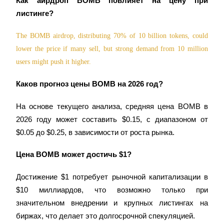
Как аирдроп BOMB повлияет на цену при 
награда
листинге?
The BOMB airdrop, distributing 70% of 10 billion tokens, could 
lower the price if many sell, but strong demand from 10 million 
users might push it higher.
Каков прогноз цены BOMB на 2026 год?
Скачать
На основе текущего анализа, средняя цена BOMB в 
приложение Bitrue
2026 году может составить $0.15, с диапазоном от 
$0.05 до $0.25, в зависимости от роста рынка.
Цена BOMB может достичь $1?
Достижение $1 потребует рыночной капитализации в 
Русский
$10 миллиардов, что возможно только при 
значительном внедрении и крупных листингах на 
биржах, что делает это долгосрочной спекуляцией.