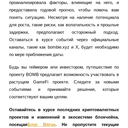
проанализировала факторы, влияющие на него, и 
USDT New User Exclusive 10% APR
предоставила годовой прогноз, чтобы помочь вам 
USDT Flexible Staking | Daily Rewards
понять ситуацию. Несмотря на наличие потенциала 
для роста, такие риски, как волатильность и прошлые 
задержки, предполагают осторожный подход. 
New Listing Futures Fest
Оставаться в курсе событий через официальные 
каналы, такие как bombie.xyz и X, будет необходимо 
Trade New Futures, Win 200,000 USDT
по мере приближения даты.
Будь вы геймером или инвестором, путешествие по 
Crypto World Cup 2026: Grand Finale
проекту BOMB предлагает возможность участвовать в 
77,777+3k Rewards
растущем GameFi проекте. Следите за новыми 
событиями и принимайте решения, которые 
соответствуют вашим целям.
Оставайтесь в курсе последних криптовалютных 
проектов и изменений в экосистеме блокчейна, 
посещая
Блог Bitrue
. Не пропустите текущие 