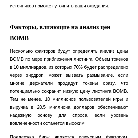
источников поможет уточнить ваши ожидания.
Факторы, влияющие на анализ цен
BOMB
Несколько факторов будут определять анализ цены 
Блокировки BTR
BOMB по мере приближения листинга. Объем токенов 
Эксклюзивные инвестиции для владельцев BTR
в 10 миллиардов, из которых 70% будет распределено 
через эирдроп, может вызвать размывание, если 
многие держатели продадут токены сразу, что 
потенциально сохранит низкую цену листинга BOMB. 
Тем не менее, 10 миллионов пользователей игры и 
выручка в 20,5 миллиона долларов обеспечивают 
надежную основу для спроса, если уровень 
вовлеченности останется высоким.
Кредиты
Сервис заимствований, обеспеченных криптовалютой
Поддержка бирж является ключевым фактором. 