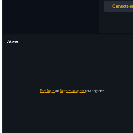
Conecte-s
Ativos
Faça login
ou
Registre-se agora
para negociar