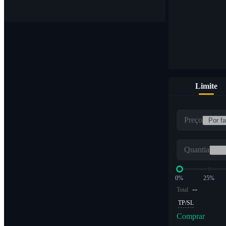
Limite
Preço
Quantia
0%
25%
--
Total
TP/SL
Comprar