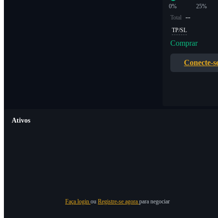
0%
25%
--
Total
TP/SL
Comprar
Conecte-s
Ativos
Faça login
ou
Registre-se agora
para negociar