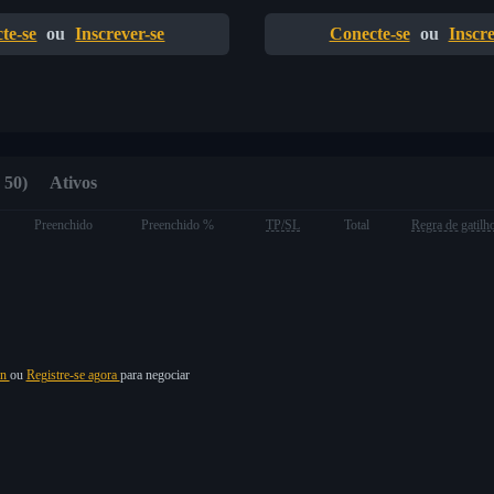
te-se
ou
Inscrever-se
Conecte-se
ou
Inscre
 50)
Ativos
Preenchido
Preenchido %
TP/SL
Total
Regra de gatilh
in
ou
Registre-se agora
para negociar