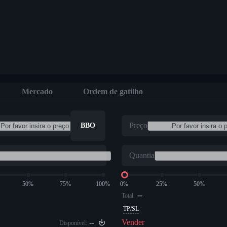
Mercado
Ordem de gatilho
Preço
BBO
Quantia
50%
75%
100%
0%
25%
50%
--
Total
TP/SL
--
Vender
Disponível: