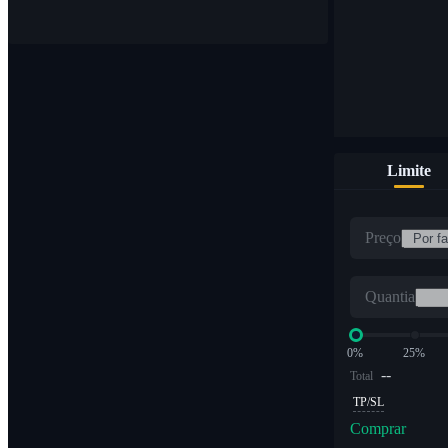
Limite
Preço
Quantia
0%
25%
--
Total
TP/SL
Comprar