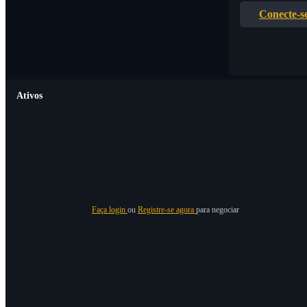
Conecte-s
Ativos
Faça login
ou
Registre-se agora
para negociar