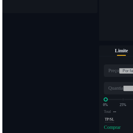
Limite
Preço
Quantia
0%
25%
--
Total
TP/SL
Comprar