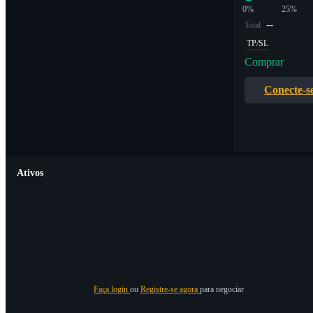
0%
25%
--
Total
TP/SL
Comprar
Conecte-s
Ativos
Faça login
ou
Registre-se agora
para negociar