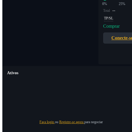
0%
25%
--
Total
TP/SL
Comprar
Conecte-s
Ativos
Faça login
ou
Registre-se agora
para negociar