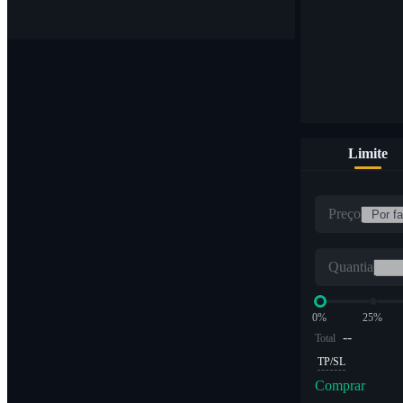
Limite
Preço
Quantia
0%
25%
--
Total
TP/SL
Comprar