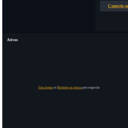
Conecte-s
Ativos
Faça login
ou
Registre-se agora
para negociar