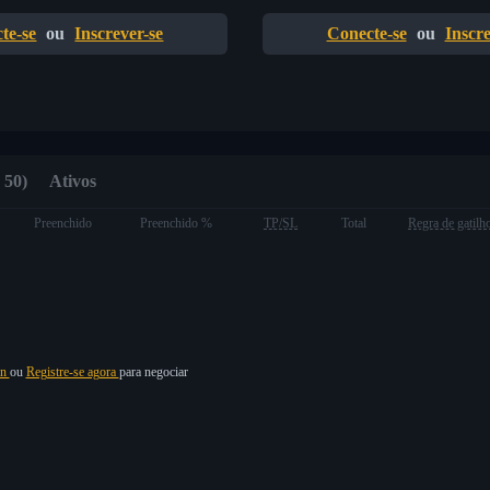
te-se
ou
Inscrever-se
Conecte-se
ou
Inscre
 50)
Ativos
Preenchido
Preenchido %
TP/SL
Total
Regra de gatilh
in
ou
Registre-se agora
para negociar