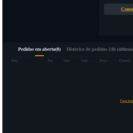
Acesso rápido ao Web3 via Alpha Trading
Conec
Pedidos em aberto
(
0
)
Histórico de pedidos 24h (últimas
Futuros
Data
Par
Tipo
Lado
Preço
Quantia
Faça log
Futuros de USDT
Futuros usando USDT como garantia