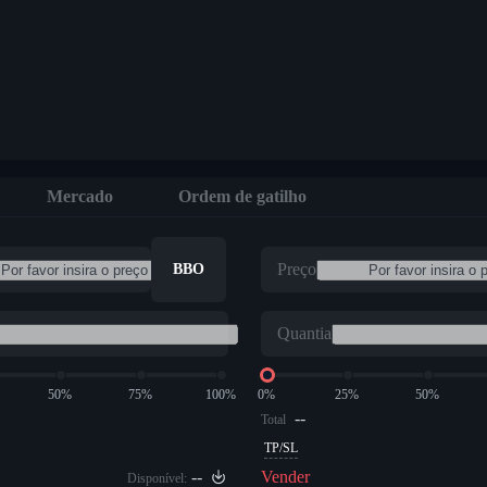
Mercado
Ordem de gatilho
Preço
BBO
Quantia
50%
75%
100%
0%
25%
50%
--
Total
TP/SL
--
Vender
Disponível: