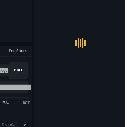
Empréstimos
BBO
75%
100%
--
Disponível: