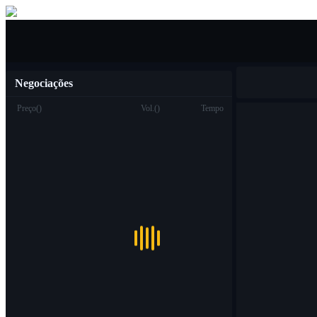
Compra venda
Negociações
Preço
(
)
Vol.
(
)
Tempo
Troca
Ver