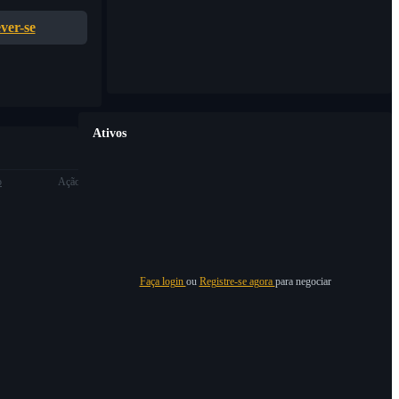
ver-se
Ativos
o
Ação
Faça login
ou
Registre-se agora
para negociar