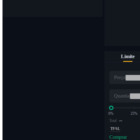
Compre e venda moedas digitais em 1.000 pares
Limite
ETF
Preço
Negociação de criptografia em múltiplos alavancados
Quantia
0%
25%
--
Total
TP/SL
Comprar
Alpha