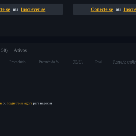
te-se
ou
Inscrever-se
Conecte-se
ou
Inscre
 50)
Ativos
Preenchido
Preenchido %
TP/SL
Total
Regra de gatilh
in
ou
Registre-se agora
para negociar