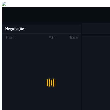
Compra venda
Negociações
Preço
(
)
Vol.
(
)
Tempo
Troca
Ver