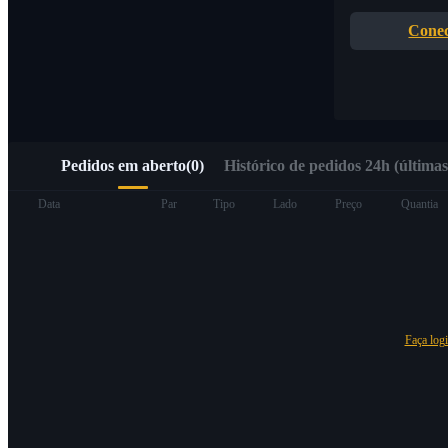
Acesso rápido ao Web3 via Alpha Trading
Conec
Pedidos em aberto
(
0
)
Histórico de pedidos 24h (últimas
Futuros
Data
Par
Tipo
Lado
Preço
Quantia
Faça log
Futuros de USDT
Futuros usando USDT como garantia