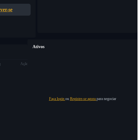
ver-se
Ativos
o
Ação
Faça login
ou
Registre-se agora
para negociar