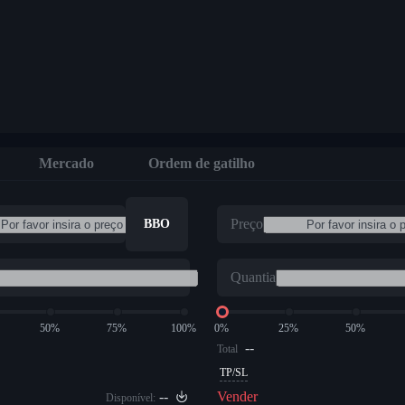
Mercado
Ordem de gatilho
Preço
BBO
Quantia
50%
75%
100%
0%
25%
50%
--
Total
TP/SL
--
Vender
Disponível: