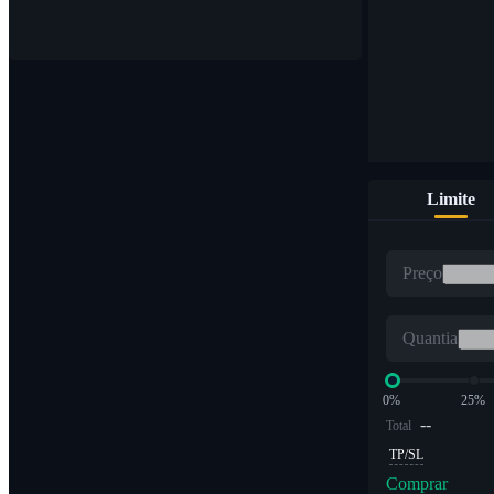
Compre e venda moedas digitais em 1.000 pares
Limite
ETF
Preço
Negociação de criptografia em múltiplos alavancados
Quantia
0%
25%
--
Total
TP/SL
Comprar
Alpha