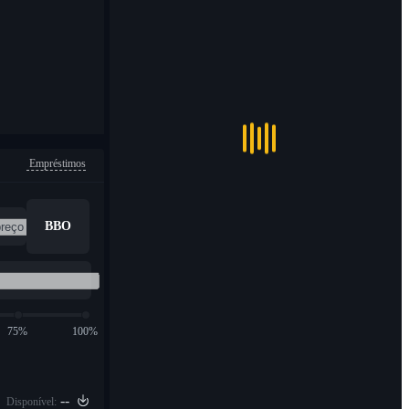
Empréstimos
BBO
75%
100%
--
Disponível: