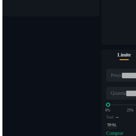
Compre e venda moedas digitais em 1.000 pares
Limite
ETF
Preço
Negociação de criptografia em múltiplos alavancados
Quantia
0%
25%
--
Total
TP/SL
Comprar
Alpha