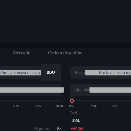
Mercado
Ordem de gatilho
Preço
BBO
Quantia
50%
75%
100%
0%
25%
50%
--
Total
TP/SL
--
Vender
Disponível: