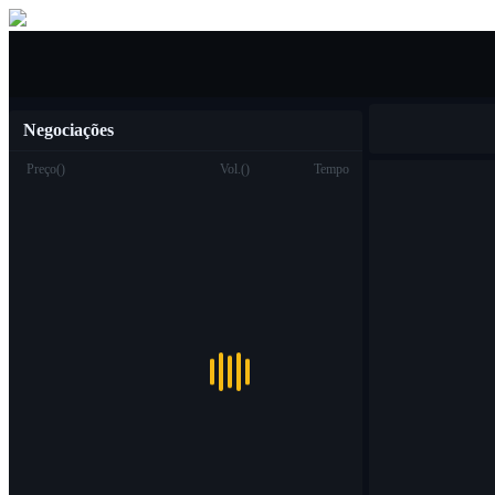
Compra venda
Negociações
Preço
(
)
Vol.
(
)
Tempo
Troca
Ver