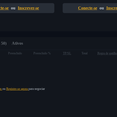
te-se
ou
Inscrever-se
Conecte-se
ou
Inscre
 50)
Ativos
Preenchido
Preenchido %
TP/SL
Total
Regra de gatilh
in
ou
Registre-se agora
para negociar