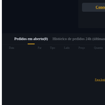
Acesso rápido ao Web3 via Alpha Trading
Conec
Pedidos em aberto
(
0
)
Histórico de pedidos 24h (últimas
Futuros
Data
Par
Tipo
Lado
Preço
Quantia
Faça log
Futuros de USDT
Futuros usando USDT como garantia