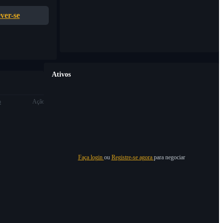
ver-se
Ativos
o
Ação
Faça login
ou
Registre-se agora
para negociar