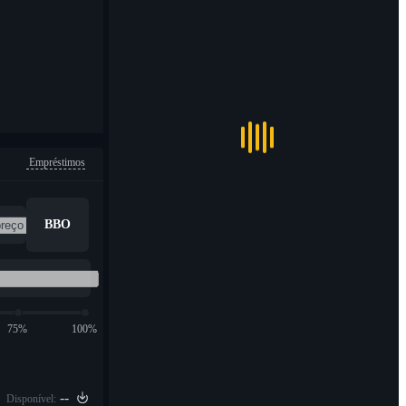
Empréstimos
BBO
75%
100%
--
Disponível: