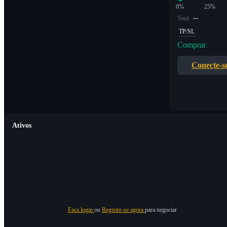
0%
25%
--
Total
TP/SL
Comprar
Conecte-s
Ativos
Faça login
ou
Registre-se agora
para negociar