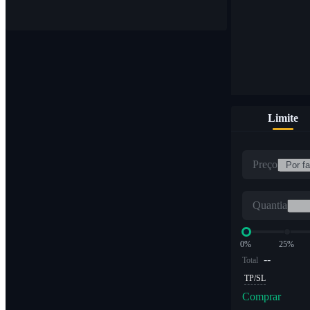
Limite
Preço
Quantia
0%
25%
--
Total
TP/SL
Comprar