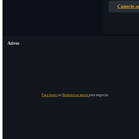
Conecte-s
Ativos
Faça login
ou
Registre-se agora
para negociar