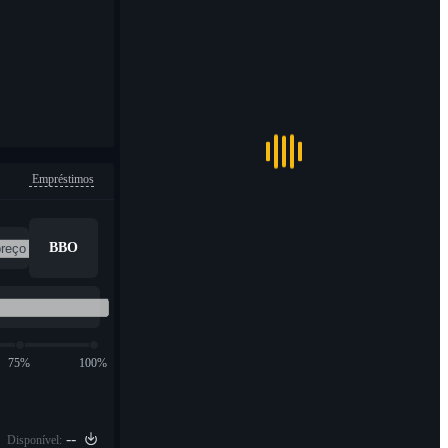
Empréstimos
BBO
75%
100%
--
Disponível: