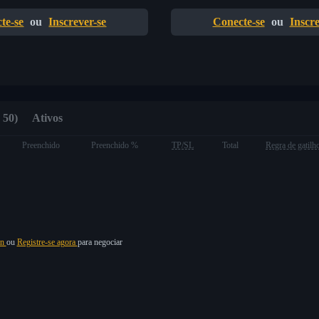
te-se
ou
Inscrever-se
Conecte-se
ou
Inscre
 50)
Ativos
Preenchido
Preenchido %
TP/SL
Total
Regra de gatilh
in
ou
Registre-se agora
para negociar