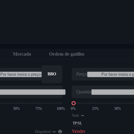
Mercado
Ordem de gatilho
Preço
BBO
Quantia
50%
75%
100%
0%
25%
50%
--
Total
TP/SL
--
Vender
Disponível: