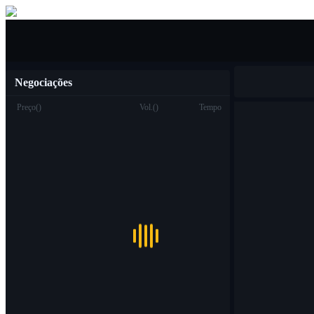
Compra venda
Negociações
Preço
(
)
Vol.
(
)
Tempo
Troca
Ver