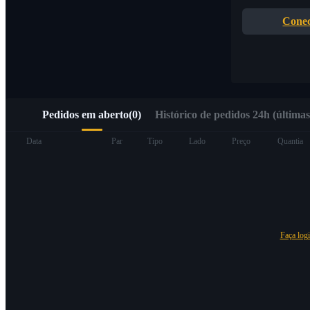
Acesso rápido ao Web3 via Alpha Trading
Conec
Pedidos em aberto
(
0
)
Histórico de pedidos 24h (últimas
Futuros
Data
Par
Tipo
Lado
Preço
Quantia
Faça log
Futuros de USDT
Futuros usando USDT como garantia