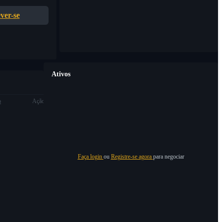
ver-se
Ativos
o
Ação
Faça login
ou
Registre-se agora
para negociar