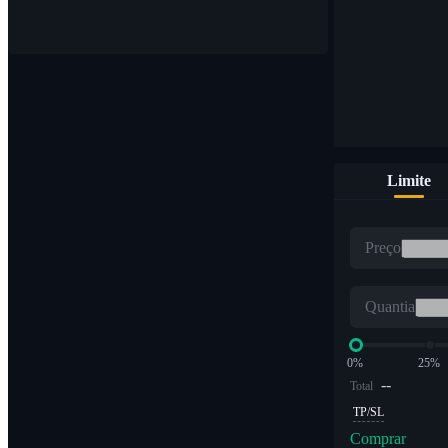
Compre e venda moedas digitais em 1.000 pares
Limite
ETF
Preço
Negociação de criptografia em múltiplos alavancados
Quantia
0%
25%
--
Total
TP/SL
Comprar
Alpha