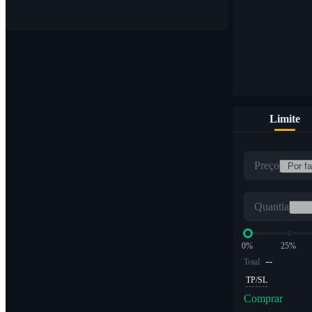
Limite
Preço
Quantia
0%
25%
--
Total
TP/SL
Comprar