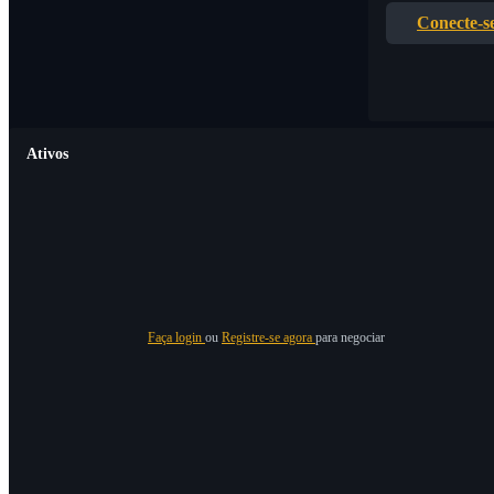
Conecte-s
Ativos
Faça login
ou
Registre-se agora
para negociar