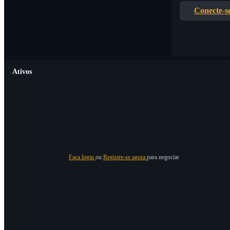
Conecte-s
Ativos
Faça login
ou
Registre-se agora
para negociar