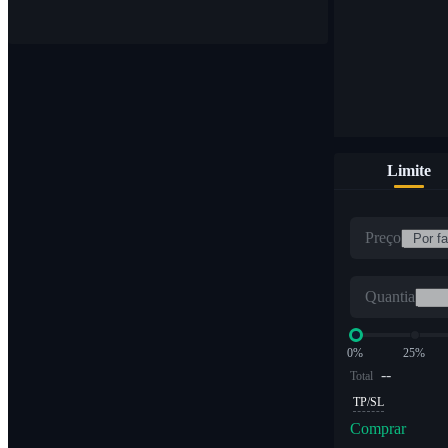
Limite
Preço
Quantia
0%
25%
--
Total
TP/SL
Comprar