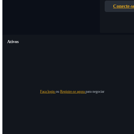
Conecte-s
Ativos
Faça login
ou
Registre-se agora
para negociar