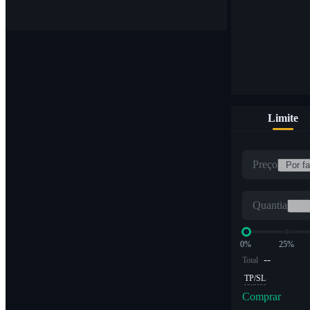
Limite
Preço
Quantia
0%
25%
--
Total
TP/SL
Comprar