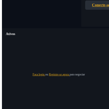
Conecte-s
Ativos
Faça login
ou
Registre-se agora
para negociar