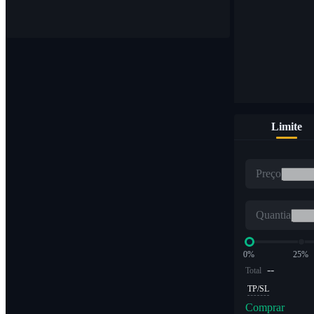
Compre e venda moedas digitais em 1.000 pares
Limite
ETF
Preço
Negociação de criptografia em múltiplos alavancados
Quantia
0%
25%
--
Total
TP/SL
Comprar
Alpha