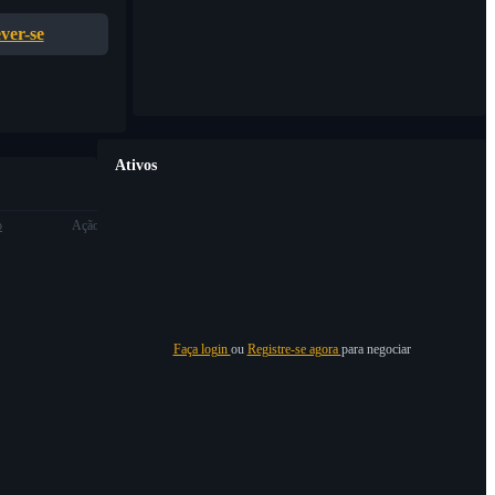
ver-se
Ativos
o
Ação
Faça login
ou
Registre-se agora
para negociar