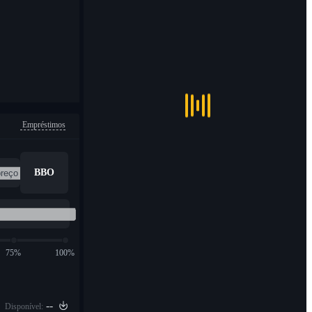
Empréstimos
BBO
75%
100%
--
Disponível: