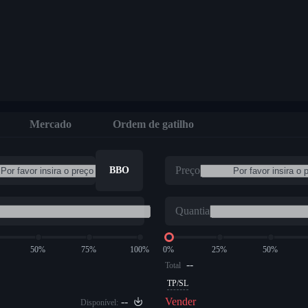
Mercado
Ordem de gatilho
Preço
BBO
Quantia
50%
75%
100%
0%
25%
50%
--
Total
TP/SL
--
Vender
Disponível: