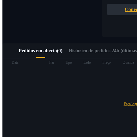
Acesso rápido ao Web3 via Alpha Trading
Conec
Pedidos em aberto
(
0
)
Histórico de pedidos 24h (últimas
Futuros
Data
Par
Tipo
Lado
Preço
Quantia
Faça log
Futuros de USDT
Futuros usando USDT como garantia