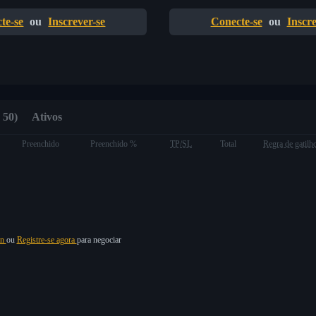
te-se
ou
Inscrever-se
Conecte-se
ou
Inscre
 50)
Ativos
Preenchido
Preenchido %
TP/SL
Total
Regra de gatilh
in
ou
Registre-se agora
para negociar