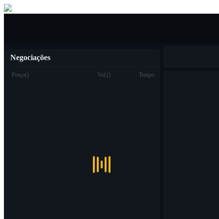
Compra venda
Negociações
Preço
(
)
Vol.
(
)
Tempo
Troca
Ver