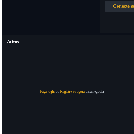
Conecte-s
Ativos
Faça login
ou
Registre-se agora
para negociar