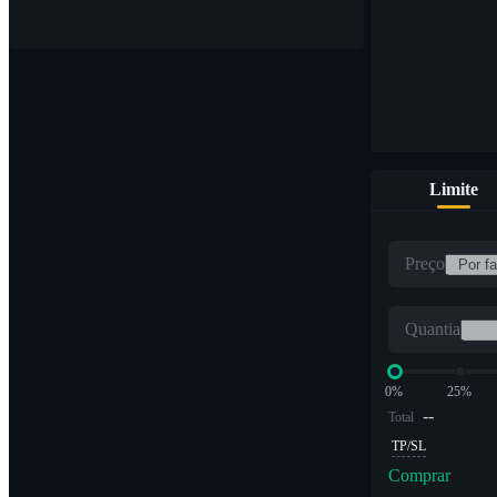
Limite
Preço
Quantia
0%
25%
--
Total
TP/SL
Comprar