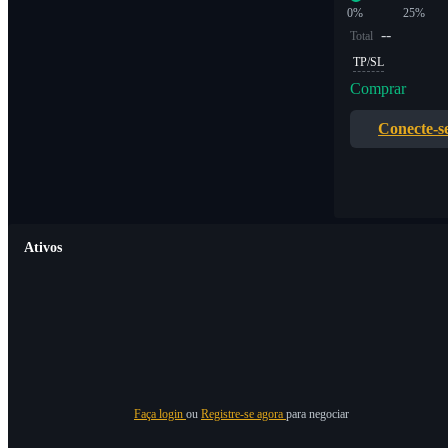
0%
25%
--
Total
TP/SL
Comprar
Conecte-s
Ativos
Faça login
ou
Registre-se agora
para negociar