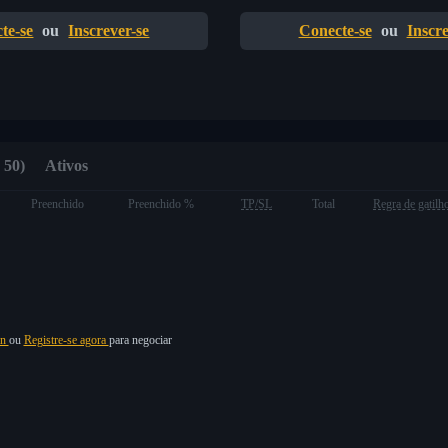
te-se
ou
Inscrever-se
Conecte-se
ou
Inscre
 50)
Ativos
Preenchido
Preenchido %
TP/SL
Total
Regra de gatilh
in
ou
Registre-se agora
para negociar