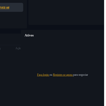
ver-se
Ativos
o
Ação
Faça login
ou
Registre-se agora
para negociar