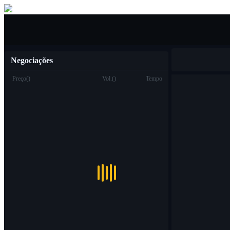
Compra venda
Negociações
Preço
(
)
Vol.
(
)
Tempo
Troca
Ver