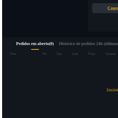
Acesso rápido ao Web3 via Alpha Trading
Conec
Pedidos em aberto
(
0
)
Histórico de pedidos 24h (últimas
Futuros
Data
Par
Tipo
Lado
Preço
Quantia
Faça log
Futuros de USDT
Futuros usando USDT como garantia