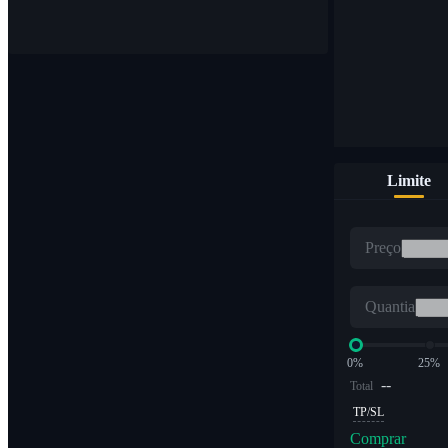
Compre e venda moedas digitais em 1.000 pares
Limite
ETF
Preço
Negociação de criptografia em múltiplos alavancados
Quantia
0%
25%
--
Total
TP/SL
Comprar
Alpha