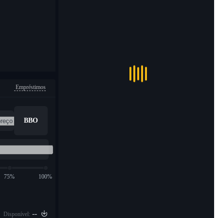
Empréstimos
BBO
75%
100%
--
Disponível: