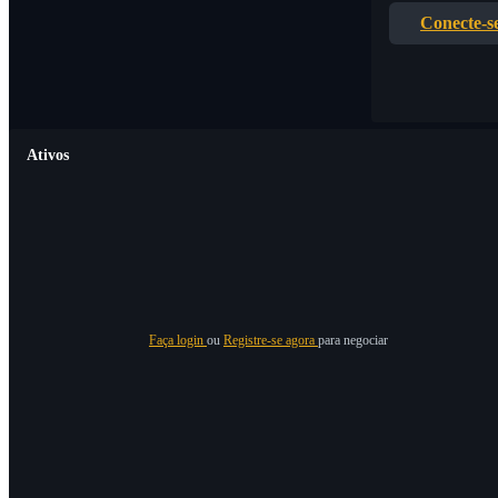
Conecte-s
Ativos
Faça login
ou
Registre-se agora
para negociar