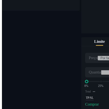
Limite
Preço
Quantia
0%
25%
--
Total
TP/SL
Comprar