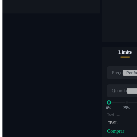
Limite
Preço
Quantia
0%
25%
--
Total
TP/SL
Comprar