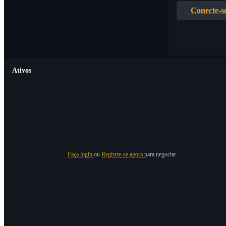
Conecte-s
Ativos
Faça login
ou
Registre-se agora
para negociar