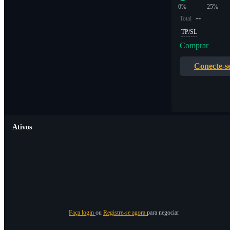
0%
25%
--
Total
TP/SL
Comprar
Conecte-s
Ativos
Faça login
ou
Registre-se agora
para negociar