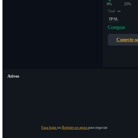
0%
25%
--
Total
TP/SL
Comprar
Conecte-s
Ativos
Faça login
ou
Registre-se agora
para negociar