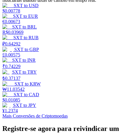
fiduciárias usando taxas de câmbio em tempo real.
SXT
to
USD
Estacamento
$
0.00778
SXT
to
EUR
Altos retornos e acesso instantâneo
€
0.00673
SXT
to
BRL
R$
0.03969
SXT
to
RUB
₽
0.64292
SXT
to
GBP
£
0.00575
SXT
to
INR
₹
0.74229
SXT
to
TRY
₺
0.37137
Launchpool
SXT
to
KRW
₩
11.03542
Staking flexível para ganhar tokens populares.
SXT
to
CAD
$
0.01085
SXT
to
JPY
¥
1.2374
Mais Conversões de Criptomoedas
Registre-se agora para reivindicar um