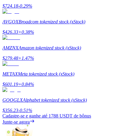
Deposit & Trade BTC to Share 25000 USDT prize pool!
$
724.18
-0.29
%
AVGOX
Broadcom tokenized stock (xStock)
Deposit CASHCAT & Win
$
426.33
+
0.38
%
Share 500000 CASHCAT prize pool
AMZNX
Amazon tokenized stock (xStock)
$
279.48
+
1.47
%
Exclusive for BitMart Users
METAX
Meta tokenized stock (xStock)
Register & Trade to Win 500,000 USDT
$
601.19
+
0.84
%
GOOGLX
Alphabet tokenized stock (xStock)
Precious Metals Trading Carnival
$
356.23
-0.51
%
Trade Gold & Silver · 33,333 USDT Bonus
Cadastre-se e ganhe até
1788 USDT
de bônus
Junte-se agora