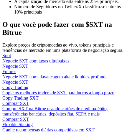
A capitalização de mercado está entre as 25% principais.
Número de Seguidores no Twitter/X classifica-se entre os
10% principais
Guia
Guia para iniciantes em futuros
O que você pode fazer com $SXT na
Bitrue
Explore preços de criptomoedas ao vivo, tokens principais e
tendências de mercado em uma plataforma de negociação segura.
Spot
Negocie SXT com taxas ultrabaixas
Negocie SXT
Futures
Negocie SXT com alavancagem alta e liquidez profunda
Negocie SXT
Estratégias de negociação
Copy Trading
Copie os melhores traders de SXT para lucros a longo prazo
Aprenda como se manter lucrativo
Copy Trading SXT
Comprar SXT
Compre SXT na Bitrue usando cartões de crédito/débito,
transferências bancárias, depósitos fiat, SEPA e mais
Comprar SXT
Flexible Staking
Ganhe recompensas diárias competitivas em SXT