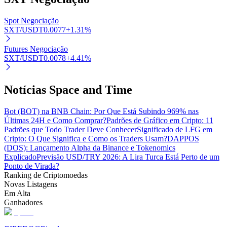
Spot Negociação
SXT/USDT
0.0077
+
1.31
%
Futures Negociação
SXT/USDT
0.0078
+
4.41
%
Parceiros Bitrue
Notícias Space and Time
Bot (BOT) na BNB Chain: Por Que Está Subindo 969% nas
Últimas 24H e Como Comprar?
Padrões de Gráfico em Cripto: 11
Padrões que Todo Trader Deve Conhecer
Significado de LFG em
Cripto: O Que Significa e Como os Traders Usam?
DAPPOS
(DOS): Lançamento Alpha da Binance e Tokenomics
Explicado
Previsão USD/TRY 2026: A Lira Turca Está Perto de um
Afiliados Bitrue
Ponto de Virada?
Ranking de Criptomoedas
Até 65% de comissões!
Novas Listagens
Em Alta
Ganhadores