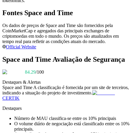
tokenomics.
Torne-se um Trader de Cópias
Fontes Space and Time
Desfrute da partilha de lucros e comissões de copy trading
Os dados de preços de Space and Time são fornecidos pela
CoinMarketCap e agregados das principais exchanges de
criptomoedas em todo o mundo. Os preços são atualizados em
tempo real para refletir as condições atuais do mercado.
Official Website
Space and Time Avaliação de Segurança
84.29
/100
Informação
Destaques & Alertas
Análise de big data, incluindo informações comerciais, etc.
Space and Time
A classificação é fornecida por um site de terceiros,
indicando a situação do projeto de investimento.
CERTIK
Destaques
Número de MAU classifica-se entre os 10% principais
O volume diário de negociação está classificado entre os 10%
principais.