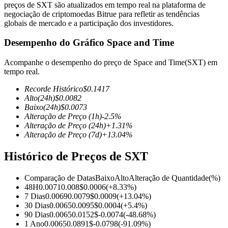
preços de SXT são atualizados em tempo real na plataforma de
negociação de criptomoedas Bitrue para refletir as tendências
globais de mercado e a participação dos investidores.
Desempenho do Gráfico Space and Time
Futuros COIN-M
Acompanhe o desempenho do preço de Space and Time(SXT) em
Futuros de criptomoeda
tempo real.
Recorde Histórico
$
0.1417
Alto
(24h)
$
0.0082
TradFi
Baixo
(24h)
$
0.0073
Alteração de Preço
(1h)
-2.5
%
Derivativos de ações, câmbio, metais preciosos e commodities
Alteração de Preço
(24h)
+
1.31
%
Alteração de Preço
(7d)
+
13.04
%
Histórico de Preços de SXT
Comparação de Datas
Baixo
Alto
Alteração de Quantidade
(%)
48H
0.0071
0.008
$
0.0006
(
+
8.33
%)
7 Dias
0.0069
0.0079
$
0.0009
(
+
13.04
%)
30 Dias
0.0065
0.0095
$
0.0004
(
+
5.4
%)
90 Dias
0.0065
0.0152
$
-0.0074
(
-48.68
%)
Futuros de USDC
1 Ano
0.0065
0.0891
$
-0.0798
(
-91.09
%)