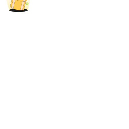
USDT New User Exclusive 10% APR
USDT Flexible Staking | Daily Rewards
BTC New User Exclusive: 6.5% APR
BTC Flexible Staking | Daily Rewards
Mais eventos
Ganhe prêmios e recompensas exclusivas
Centro de recompensas