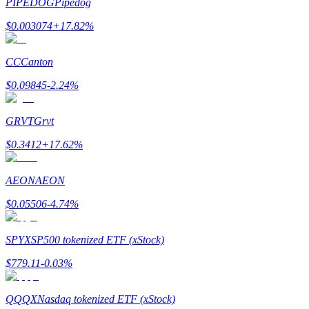
PIPEDOG
Pipedog
$
0.003074
+
17.82
%
CC
Canton
Indicação
$
0.09845
-2.24
%
Convide um amigo para receber recompensas em dinheiro
GRVT
Grvt
BTC Welcome Rewards
$
0.3412
+
17.62
%
AEON
AEON
$
0.05506
-4.74
%
SPYX
SP500 tokenized ETF (xStock)
$
779.11
-0.03
%
BTC Welcome Rewards
QQQX
Nasdaq tokenized ETF (xStock)