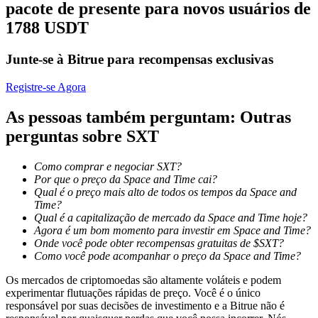
pacote de presente para novos usuários de
1788 USDT
Bloqueios de BTR
Junte-se à Bitrue para recompensas exclusivas
Investimentos exclusivos para titulares de BTR
Registre-se Agora
As pessoas também perguntam: Outras
perguntas sobre SXT
Como comprar e negociar SXT?
Por que o preço da Space and Time cai?
Qual é o preço mais alto de todos os tempos da Space and
Time?
Empréstimos
Qual é a capitalização de mercado da Space and Time hoje?
Agora é um bom momento para investir em Space and Time?
Serviço de empréstimo apoiado por criptografia
Onde você pode obter recompensas gratuitas de $SXT?
Como você pode acompanhar o preço da Space and Time?
Os mercados de criptomoedas são altamente voláteis e podem
experimentar flutuações rápidas de preço. Você é o único
responsável por suas decisões de investimento e a Bitrue não é