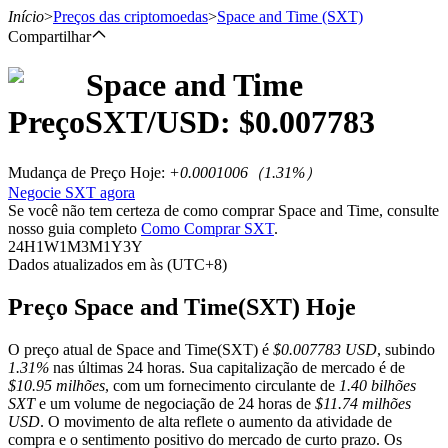
Início
>
Preços das criptomoedas
>
Space and Time
(SXT)
Compartilhar
Space and Time
Futuros
Preço
SXT
/USD: $
0.007783
Mudança de Preço Hoje
:
+0.0001006
（
1.31
%）
Negocie SXT agora
Se você não tem certeza de como comprar Space and Time, consulte
nosso guia completo
Como Comprar SXT
.
24H
1W
1M
3M
1Y
3Y
Dados atualizados em às (UTC+8)
Futuros de USDT
Preço Space and Time(SXT) Hoje
Futuros usando USDT como garantia
O preço atual de Space and Time(SXT) é
$0.007783 USD
, subindo
1.31%
nas últimas 24 horas. Sua capitalização de mercado é de
$10.95 milhões
, com um fornecimento circulante de
1.40 bilhões
SXT
e um volume de negociação de 24 horas de
$11.74 milhões
USD
. O movimento de alta reflete o aumento da atividade de
compra e o sentimento positivo do mercado de curto prazo. Os