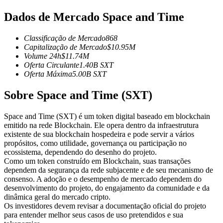
Futuros usando USDC como garantia
Dados de Mercado Space and Time
Classificação de Mercado
868
Capitalização de Mercado
$
10.95M
Volume 24h
$
11.74M
Oferta Circulante
1.40B
SXT
Oferta Máxima
5.00B
SXT
Sobre Space and Time (SXT)
Copiar Trading
Space and Time (SXT) é um token digital baseado em blockchain
emitido na rede Blockchain. Ele opera dentro da infraestrutura
Junte-se aos principais traders
existente de sua blockchain hospedeira e pode servir a vários
propósitos, como utilidade, governança ou participação no
ecossistema, dependendo do desenho do projeto.
Como um token construído em Blockchain, suas transações
dependem da segurança da rede subjacente e de seu mecanismo de
consenso. A adoção e o desempenho de mercado dependem do
desenvolvimento do projeto, do engajamento da comunidade e da
dinâmica geral do mercado cripto.
Os investidores devem revisar a documentação oficial do projeto
para entender melhor seus casos de uso pretendidos e sua