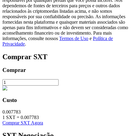
responsável por quaisquer perdas que você possa incorrer. Nós
dependemos de fontes de terceiros para preços e outros dados
relacionados às criptomoedas listadas acima, e não somos
responsáveis por sua confiabilidade ou precisão. As informações
fornecidas nesta plataforma e quaisquer materiais associados são
apenas para fins informativos e não devem ser consideradas como
Investimento Automático
aconselhamento financeiro ou de investimento. Para mais
Obtenha lucro a longo prazo e interesses flexíveis
informações, consulte nossos
Termos de Uso
e
Política de
Privacidade
.
Comprar
SXT
Comprar
Custo
Aprenda a apostar
Aprenda como ganhar renda passiva
0.007783
1
SXT
=
0.007783
Bitrue
AI
Comprar SXT Agora
SXT
Negociação