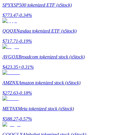
SPYX
SP500 tokenized ETF (xStock)
$
773.47
-0.34
%
QQQX
Nasdaq tokenized ETF (xStock)
Indicação
$
717.71
-0.19
%
Convide um amigo para receber recompensas em dinheiro
Deposit CASHCAT & Win
AVGOX
Broadcom tokenized stock (xStock)
$
423.35
+
0.31
%
AMZNX
Amazon tokenized stock (xStock)
$
272.63
-0.18
%
METAX
Meta tokenized stock (xStock)
$
588.27
-0.57
%
Deposit CASHCAT & Win
GOOGLX
Alphabet tokenized stock (xStock)