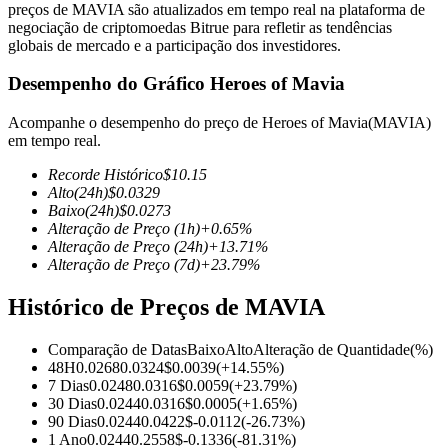
preços de MAVIA são atualizados em tempo real na plataforma de
negociação de criptomoedas Bitrue para refletir as tendências
globais de mercado e a participação dos investidores.
Desempenho do Gráfico Heroes of Mavia
Futuros COIN-M
Acompanhe o desempenho do preço de Heroes of Mavia(MAVIA)
Futuros de criptomoeda
em tempo real.
Recorde Histórico
$
10.15
Alto
(24h)
$
0.0329
TradFi
Baixo
(24h)
$
0.0273
Alteração de Preço
(1h)
+
0.65
%
Derivativos de ações, câmbio, metais preciosos e commodities
Alteração de Preço
(24h)
+
13.71
%
Alteração de Preço
(7d)
+
23.79
%
Histórico de Preços de MAVIA
Comparação de Datas
Baixo
Alto
Alteração de Quantidade
(%)
48H
0.0268
0.0324
$
0.0039
(
+
14.55
%)
7 Dias
0.0248
0.0316
$
0.0059
(
+
23.79
%)
30 Dias
0.0244
0.0316
$
0.0005
(
+
1.65
%)
90 Dias
0.0244
0.0422
$
-0.0112
(
-26.73
%)
Futuros de USDC
1 Ano
0.0244
0.2558
$
-0.1336
(
-81.31
%)