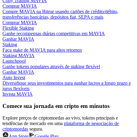
Copy Trading MAVIA
Comprar MAVIA
Compre MAVIA na Bitrue usando cartões de crédito/débito,
Guia
transferências bancárias, depósitos fiat, SEPA e mais
Comprar MAVIA
Guia para iniciantes em futuros
Flexible Staking
Ganhe recompensas diárias competitivas em MAVIA
Ganhar MAVIA
Staking
Faça stake de MAVIA para altos retornos
Staking MAVIA
Launchpool
Ganhe tokens populares através de staking flexível
Ganhar MAVIA
Auto Invest
Diversifique seus investimentos para ganhar lucros a longo prazo e
Estratégias de negociação
juros flexíveis
Invista MAVIA
Aprenda como se manter lucrativo
Comece sua jornada em cripto em minutos
Explore preços de criptomoedas ao vivo, tokens principais e
tendências de mercado em uma
plataforma de negociação de
criptomoedas
segura.
App Store
Google Play