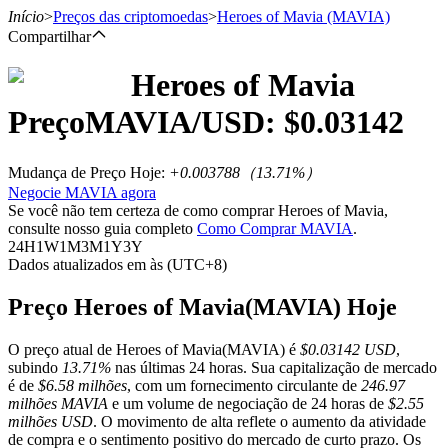
Início
>
Preços das criptomoedas
>
Heroes of Mavia
(MAVIA)
Compartilhar
Heroes of Mavia
Futuros
Preço
MAVIA
/USD: $
0.03142
Mudança de Preço Hoje
:
+0.003788
（
13.71
%）
Negocie MAVIA agora
Se você não tem certeza de como comprar Heroes of Mavia,
consulte nosso guia completo
Como Comprar MAVIA
.
24H
1W
1M
3M
1Y
3Y
Dados atualizados em às (UTC+8)
Futuros de USDT
Preço Heroes of Mavia(MAVIA) Hoje
Futuros usando USDT como garantia
O preço atual de Heroes of Mavia(MAVIA) é
$0.03142 USD
,
subindo
13.71%
nas últimas 24 horas. Sua capitalização de mercado
é de
$6.58 milhões
, com um fornecimento circulante de
246.97
milhões MAVIA
e um volume de negociação de 24 horas de
$2.55
milhões USD
. O movimento de alta reflete o aumento da atividade
de compra e o sentimento positivo do mercado de curto prazo. Os