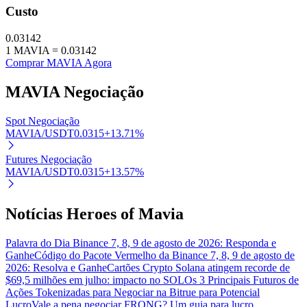
Custo
0.03142
1
MAVIA
=
0.03142
Comprar MAVIA Agora
Investimento Automático
Obtenha lucro a longo prazo e interesses flexíveis
MAVIA
Negociação
Spot Negociação
MAVIA/USDT
0.0315
+
13.71
%
Futures Negociação
MAVIA/USDT
0.0315
+
13.57
%
Notícias Heroes of Mavia
Aprenda a apostar
Palavra do Dia Binance 7, 8, 9 de agosto de 2026: Responda e
Aprenda como ganhar renda passiva
Ganhe
Código do Pacote Vermelho da Binance 7, 8, 9 de agosto de
2026: Resolva e Ganhe
Cartões Crypto Solana atingem recorde de
Bitrue
AI
$69,5 milhões em julho: impacto no SOL
Os 3 Principais Futuros de
Ações Tokenizadas para Negociar na Bitrue para Potencial
Lucro
Vale a pena negociar FRONG? Um guia para lucro