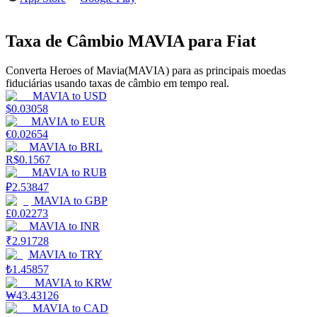
Ganhar
Taxa de Câmbio MAVIA para Fiat
Converta Heroes of Mavia(MAVIA) para as principais moedas
fiduciárias usando taxas de câmbio em tempo real.
MAVIA
to
USD
$
0.03058
MAVIA
to
EUR
€
0.02654
MAVIA
to
BRL
R$
0.1567
MAVIA
to
RUB
Porquinho poderoso
₽
2.53847
Ganhe recompensas competitivas diariamente
MAVIA
to
GBP
£
0.02273
MAVIA
to
INR
₹
2.91728
MAVIA
to
TRY
₺
1.45857
MAVIA
to
KRW
₩
43.43126
MAVIA
to
CAD