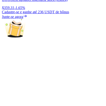
Share 500000 CASHCAT prize pool
$
359.31
-1.65
%
Cadastre-se e ganhe até
236 USDT
de bônus
Junte-se agora
Exclusive for BitMart Users
Register & Trade to Win 500,000 USDT
Precious Metals Trading Carnival
Trade Gold & Silver · 33,333 USDT Bonus
USDT New User Exclusive 10% APR
USDT Flexible Staking | Daily Rewards