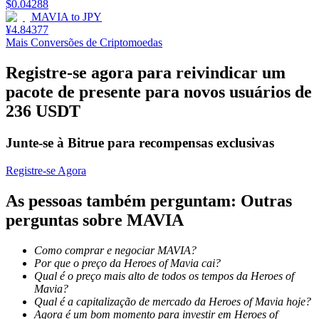
$
0.04288
MAVIA
to
JPY
Estacamento
¥
4.84377
Mais Conversões de Criptomoedas
Altos retornos e acesso instantâneo
Registre-se agora para reivindicar um
pacote de presente para novos usuários de
236 USDT
Junte-se à Bitrue para recompensas exclusivas
Registre-se Agora
Launchpool
As pessoas também perguntam: Outras
perguntas sobre MAVIA
Staking flexível para ganhar tokens populares.
Como comprar e negociar MAVIA?
Por que o preço da Heroes of Mavia cai?
Qual é o preço mais alto de todos os tempos da Heroes of
Mavia?
Qual é a capitalização de mercado da Heroes of Mavia hoje?
Agora é um bom momento para investir em Heroes of