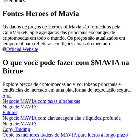
tokenomics.
Torne-se um Trader de Cópias
Fontes Heroes of Mavia
Desfrute da partilha de lucros e comissões de copy trading
Os dados de preços de Heroes of Mavia são fornecidos pela
CoinMarketCap e agregados das principais exchanges de
criptomoedas em todo o mundo. Os preços são atualizados em
tempo real para refletir as condições atuais do mercado.
Official Website
O que você pode fazer com $MAVIA na
Bitrue
Informação
Explore preços de criptomoedas ao vivo, tokens principais e
Análise de big data, incluindo informações comerciais, etc.
tendências de mercado em uma plataforma de negociação segura.
Spot
Negocie MAVIA com taxas ultrabaixas
Negocie MAVIA
Futures
Negocie MAVIA com alavancagem alta e liquidez profunda
Negocie MAVIA
Copy Trading
Copie os melhores traders de MAVIA para lucros a longo prazo