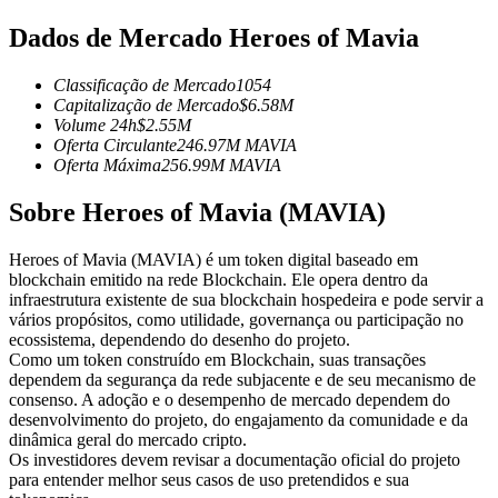
Futuros usando USDC como garantia
Dados de Mercado Heroes of Mavia
Classificação de Mercado
1054
Capitalização de Mercado
$
6.58M
Volume 24h
$
2.55M
Oferta Circulante
246.97M
MAVIA
Oferta Máxima
256.99M
MAVIA
Sobre Heroes of Mavia (MAVIA)
Copiar Trading
Heroes of Mavia (MAVIA) é um token digital baseado em
blockchain emitido na rede Blockchain. Ele opera dentro da
Junte-se aos principais traders
infraestrutura existente de sua blockchain hospedeira e pode servir a
vários propósitos, como utilidade, governança ou participação no
ecossistema, dependendo do desenho do projeto.
Como um token construído em Blockchain, suas transações
dependem da segurança da rede subjacente e de seu mecanismo de
consenso. A adoção e o desempenho de mercado dependem do
desenvolvimento do projeto, do engajamento da comunidade e da
dinâmica geral do mercado cripto.
Os investidores devem revisar a documentação oficial do projeto
para entender melhor seus casos de uso pretendidos e sua