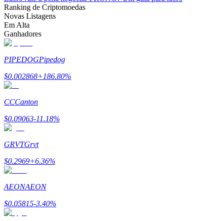
Ranking de Criptomoedas
Novas Listagens
Em Alta
Ganhadores
Parceiros Bitrue
PIPEDOG
Pipedog
$
0.002868
+
186.80
%
CC
Canton
$
0.09063
-11.18
%
GRVT
Grvt
Afiliados Bitrue
$
0.2969
+
6.36
%
Até 65% de comissões!
AEON
AEON
$
0.05815
-3.40
%