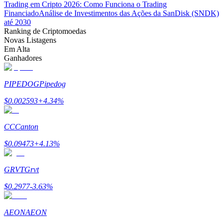
Trading em Cripto 2026: Como Funciona o Trading
Financiado
Análise de Investimentos das Ações da SanDisk (SNDK)
até 2030
Ranking de Criptomoedas
Bloqueios de BTR
Novas Listagens
Investimentos exclusivos para titulares de BTR
Em Alta
Ganhadores
PIPEDOG
Pipedog
$
0.002593
+
4.34
%
CC
Canton
$
0.09473
+
4.13
%
Empréstimos
Serviço de empréstimo apoiado por criptografia
GRVT
Grvt
$
0.2977
-3.63
%
AEON
AEON