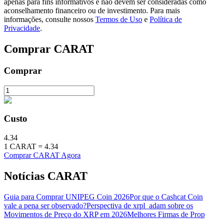
apenas para fins informativos e não devem ser consideradas como
aconselhamento financeiro ou de investimento. Para mais
Estacamento
informações, consulte nossos
Termos de Uso
e
Política de
Privacidade
.
Altos retornos e acesso instantâneo
Comprar
CARAT
Comprar
Custo
Launchpool
4.34
1
CARAT
=
4.34
Staking flexível para ganhar tokens populares.
Comprar CARAT Agora
Notícias CARAT
Guia para Comprar UNIPEG Coin 2026
Por que o Cashcat Coin
vale a pena ser observado?
Perspectiva de xrpl_adam sobre os
Movimentos de Preço do XRP em 2026
Melhores Firmas de Prop