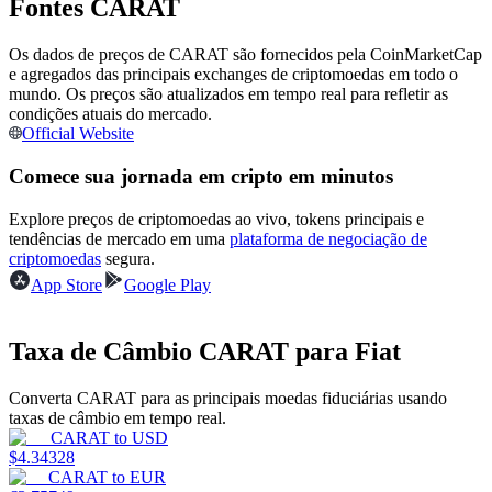
Fontes CARAT
Torne-se um Trader de Cópias
Desfrute da partilha de lucros e comissões de copy trading
Os dados de preços de CARAT são fornecidos pela CoinMarketCap
e agregados das principais exchanges de criptomoedas em todo o
mundo. Os preços são atualizados em tempo real para refletir as
condições atuais do mercado.
Official Website
Comece sua jornada em cripto em minutos
Explore preços de criptomoedas ao vivo, tokens principais e
tendências de mercado em uma
plataforma de negociação de
criptomoedas
segura.
Informação
App Store
Google Play
Análise de big data, incluindo informações comerciais, etc.
Taxa de Câmbio CARAT para Fiat
Converta CARAT para as principais moedas fiduciárias usando
taxas de câmbio em tempo real.
CARAT
to
USD
$
4.34328
CARAT
to
EUR