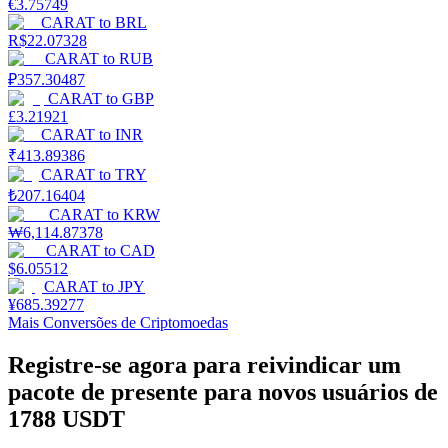
€
3.75749
CARAT
to
BRL
R$
22.07328
Guia
CARAT
to
RUB
Guia para iniciantes em futuros
₽
357.30487
CARAT
to
GBP
£
3.21921
CARAT
to
INR
₹
413.89386
CARAT
to
TRY
₺
207.16404
CARAT
to
KRW
₩
6,114.87378
CARAT
to
CAD
$
6.05512
Estratégias de negociação
CARAT
to
JPY
¥
685.39277
Aprenda como se manter lucrativo
Mais Conversões de Criptomoedas
Registre-se agora para reivindicar um
pacote de presente para novos usuários de
1788 USDT