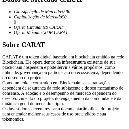
Futuros usando USDC como garantia
Classificação de Mercado
5590
Capitalização de Mercado
$
0
0
Oferta Circulante
0
CARAT
Oferta Máxima
1.00B
CARAT
Sobre CARAT
CARAT é um token digital baseado em blockchain emitido na rede
Blockchain. Ele opera dentro da infraestrutura existente de sua
Copiar Trading
blockchain hospedeira e pode servir a vários propósitos, como
utilidade, governança ou participação no ecossistema, dependendo
Junte-se aos principais traders
do desenho do projeto.
Como um token construído em Blockchain, suas transações
dependem da segurança da rede subjacente e de seu mecanismo de
consenso. A adoção e o desempenho de mercado dependem do
desenvolvimento do projeto, do engajamento da comunidade e da
dinâmica geral do mercado cripto.
Os investidores devem revisar a documentação oficial do projeto
para entender melhor seus casos de uso pretendidos e sua
tokenomics.