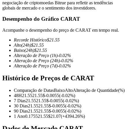
negociação de criptomoedas Bitrue para refletir as tendências
globais de mercado e o sentimento dos investidores.
Desempenho do Gráfico CARAT
Futuros COIN-M
Acompanhe o desempenho do preço de CARAT em tempo real.
Futuros de criptomoeda
Recorde Histórico
$
21.55
Alto
(24h)
$
21.55
Baixo
(24h)
$
21.55
Alteração de Preço
(1h)
-0.02
%
TradFi
Alteração de Preço
(24h)
-0.02
%
Alteração de Preço
(7d)
-0.02
%
Derivativos de ações, câmbio, metais preciosos e commodities
Histórico de Preços de CARAT
Comparação de Datas
Baixo
Alto
Alteração de Quantidade
(%)
48H
21.55
21.55
$
-0.0055
(
-0.02
%)
7 Dias
21.55
21.55
$
-0.0055
(
-0.02
%)
30 Dias
21.55
21.55
$
-0.0055
(
-0.02
%)
90 Dias
21.55
21.55
$
-0.0055
(
-0.02
%)
1 Ano
0.1755
21.55
$
21.07
(
+
4394.26
%)
Futuros de USDC
Dados de Mercado CARAT