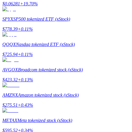
$
0.06281
+
19.70
%
SPYX
SP500 tokenized ETF (xStock)
Investimento Automático
$
778.39
+
0.11
%
Obtenha lucro a longo prazo e interesses flexíveis
QQQX
Nasdaq tokenized ETF (xStock)
$
725.94
+
0.11
%
AVGOX
Broadcom tokenized stock (xStock)
$
423.32
+
0.13
%
AMZNX
Amazon tokenized stock (xStock)
Aprenda a apostar
$
275.51
+
0.43
%
Aprenda como ganhar renda passiva
Bitrue
AI
METAX
Meta tokenized stock (xStock)
$
595.52
+
0.34
%