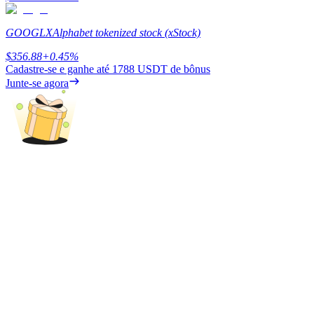
GOOGLX
Alphabet tokenized stock (xStock)
$
356.88
+
0.45
%
Cadastre-se e ganhe até
1788 USDT
de bônus
Junte-se agora
Parceiros Bitrue
Afiliados Bitrue
Até 65% de comissões!