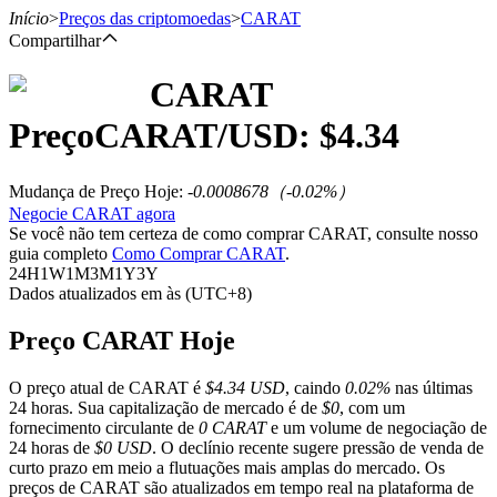
Início
>
Preços das criptomoedas
>
CARAT
Compartilhar
CARAT
Futuros
Preço
CARAT
/USD: $
4.34
Mudança de Preço Hoje
:
-0.0008678
（
-0.02
%）
Negocie CARAT agora
Se você não tem certeza de como comprar CARAT, consulte nosso
guia completo
Como Comprar CARAT
.
24H
1W
1M
3M
1Y
3Y
Dados atualizados em às (UTC+8)
Futuros de USDT
Preço CARAT Hoje
Futuros usando USDT como garantia
O preço atual de CARAT é
$4.34 USD
, caindo
0.02%
nas últimas
24 horas. Sua capitalização de mercado é de
$0
, com um
fornecimento circulante de
0 CARAT
e um volume de negociação de
24 horas de
$0 USD
. O declínio recente sugere pressão de venda de
curto prazo em meio a flutuações mais amplas do mercado. Os
preços de CARAT são atualizados em tempo real na plataforma de