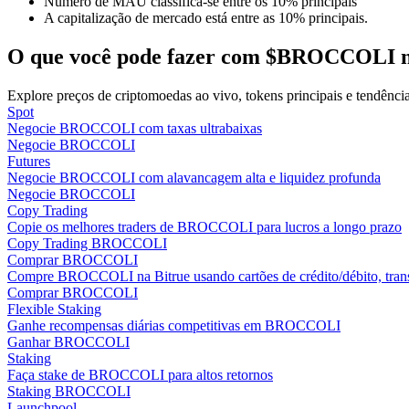
Número de MAU classifica-se entre os 10% principais
Torne-se um Trader de Cópias
A capitalização de mercado está entre as 10% principais.
Desfrute da partilha de lucros e comissões de copy trading
O que você pode fazer com $BROCCOLI n
Explore preços de criptomoedas ao vivo, tokens principais e tendênc
Spot
Negocie BROCCOLI com taxas ultrabaixas
Negocie BROCCOLI
Futures
Negocie BROCCOLI com alavancagem alta e liquidez profunda
Negocie BROCCOLI
Copy Trading
Copie os melhores traders de BROCCOLI para lucros a longo prazo
Informação
Copy Trading BROCCOLI
Comprar BROCCOLI
Análise de big data, incluindo informações comerciais, etc.
Compre BROCCOLI na Bitrue usando cartões de crédito/débito, transf
Comprar BROCCOLI
Flexible Staking
Ganhe recompensas diárias competitivas em BROCCOLI
Ganhar BROCCOLI
Staking
Faça stake de BROCCOLI para altos retornos
Staking BROCCOLI
Launchpool