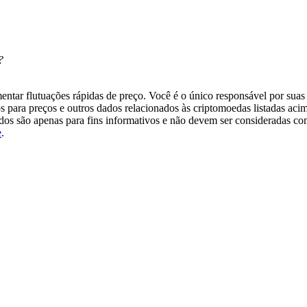
?
tar flutuações rápidas de preço. Você é o único responsável por suas 
s para preços e outros dados relacionados às criptomoedas listadas aci
ados são apenas para fins informativos e não devem ser consideradas c
e
.