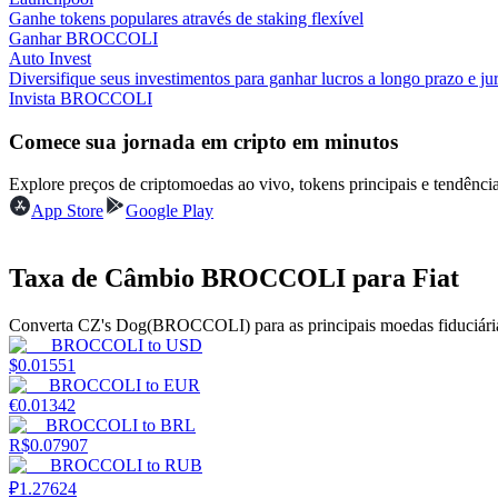
Ganhe tokens populares através de staking flexível
Ganhar BROCCOLI
Guia
Auto Invest
Diversifique seus investimentos para ganhar lucros a longo prazo e jur
Guia para iniciantes em futuros
Invista BROCCOLI
Comece sua jornada em cripto em minutos
Explore preços de criptomoedas ao vivo, tokens principais e tendên
App Store
Google Play
Taxa de Câmbio BROCCOLI para Fiat
Estratégias de negociação
Converta CZ's Dog(BROCCOLI) para as principais moedas fiduciária
BROCCOLI
to
USD
Aprenda como se manter lucrativo
$
0.01551
BROCCOLI
to
EUR
€
0.01342
BROCCOLI
to
BRL
R$
0.07907
BROCCOLI
to
RUB
₽
1.27624