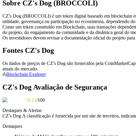
Sobre CZ's Dog (BROCCOLI)
Futuros usando USDC como garantia
CZ's Dog (BROCCOLI) é um token digital baseado em blockchain emitid
utilidade, governança ou participação no ecossistema, dependendo do
Como um token construído em Blockchain, suas transações dependem
do projeto, do engajamento da comunidade e da dinâmica geral do me
Os investidores devem revisar a documentação oficial do projeto para
Fontes CZ's Dog
Os dados de preços de CZ's Dog são fornecidos pela CoinMarketCap e
Copiar Trading
atuais do mercado.
Blockchain Explorer
Junte-se aos principais traders
CZ's Dog Avaliação de Segurança
70.11
/100
Destaques & Alertas
CZ's Dog
A classificação é fornecida por um site de terceiros, indica
Destaques