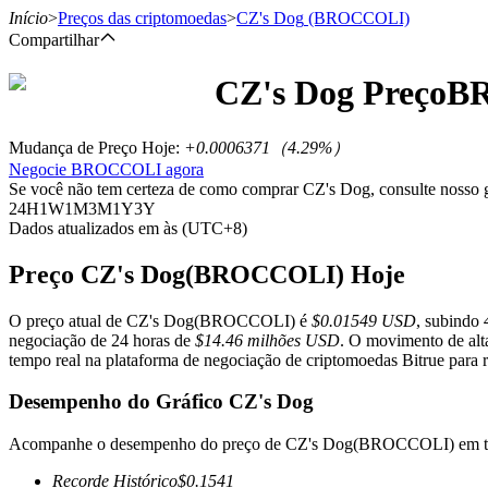
Início
>
Preços das criptomoedas
>
CZ's Dog
(BROCCOLI)
Compartilhar
CZ's Dog
Preço
B
Futuros
Mudança de Preço Hoje
:
+0.0006371
（
4.29
%）
Negocie BROCCOLI agora
Se você não tem certeza de como comprar CZ's Dog, consulte nosso
24H
1W
1M
3M
1Y
3Y
Dados atualizados em às (UTC+8)
Preço CZ's Dog(BROCCOLI) Hoje
O preço atual de CZ's Dog(BROCCOLI) é
$0.01549 USD
, subindo
Futuros de USDT
negociação de 24 horas de
$14.46 milhões USD
. O movimento de alt
tempo real na plataforma de negociação de criptomoedas Bitrue para re
Futuros usando USDT como garantia
Desempenho do Gráfico CZ's Dog
Acompanhe o desempenho do preço de CZ's Dog(BROCCOLI) em te
Recorde Histórico
$
0.1541