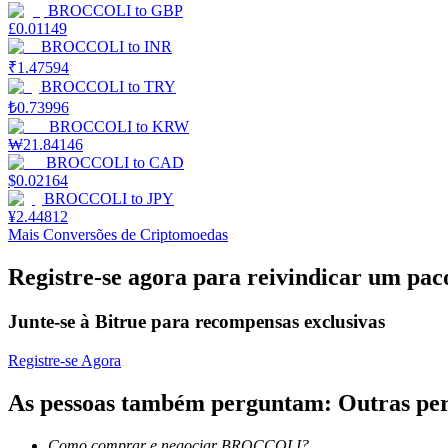
BROCCOLI
to
GBP
£
0.01149
Ganhar
BROCCOLI
to
INR
₹
1.47594
BROCCOLI
to
TRY
₺
0.73996
BROCCOLI
to
KRW
₩
21.84146
BROCCOLI
to
CAD
$
0.02164
BROCCOLI
to
JPY
¥
2.44812
Mais Conversões de Criptomoedas
Porquinho poderoso
Registre-se agora para reivindicar um pac
Ganhe recompensas competitivas diariamente
Junte-se à Bitrue para recompensas exclusivas
Registre-se Agora
As pessoas também perguntam: Outras p
Como comprar e negociar BROCCOLI?