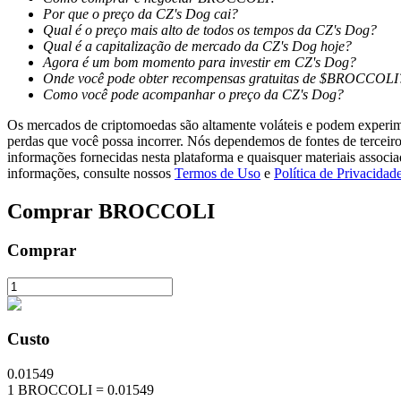
Por que o preço da CZ's Dog cai?
Qual é o preço mais alto de todos os tempos da CZ's Dog?
Estacamento
Qual é a capitalização de mercado da CZ's Dog hoje?
Agora é um bom momento para investir em CZ's Dog?
Altos retornos e acesso instantâneo
Onde você pode obter recompensas gratuitas de $BROCCOLI
Como você pode acompanhar o preço da CZ's Dog?
Os mercados de criptomoedas são altamente voláteis e podem experimen
perdas que você possa incorrer. Nós dependemos de fontes de terceiro
informações fornecidas nesta plataforma e quaisquer materiais associ
informações, consulte nossos
Termos de Uso
e
Política de Privacidad
Comprar
BROCCOLI
Launchpool
Comprar
Staking flexível para ganhar tokens populares.
Custo
0.01549
1
BROCCOLI
=
0.01549