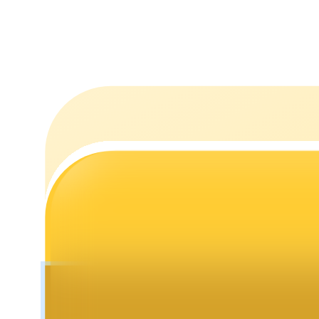
Estacamento
Altos retornos e acesso instantâneo
Launchpool
Staking flexível para ganhar tokens populares.