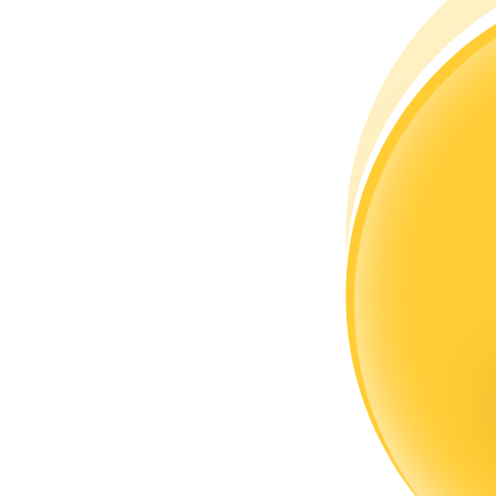
Torne-se um Trader de Cópias
Desfrute da partilha de lucros e comissões de copy trading
Informação
Análise de big data, incluindo informações comerciais, etc.