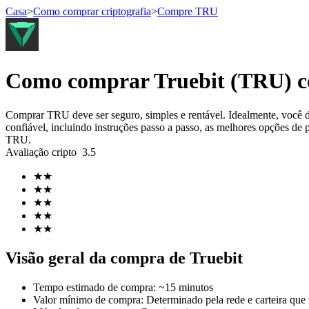
Casa
>
Como comprar criptografia
>
Compre TRU
Futuros
Como comprar Truebit (TRU) c
Comprar TRU deve ser seguro, simples e rentável. Idealmente, você
confiável, incluindo instruções passo a passo, as melhores opções de 
TRU.
Avaliação cripto
3.5
★
★
★
★
★
★
Futuros de USDT
★
★
★
★
Futuros usando USDT como garantia
Visão geral da compra de Truebit
Tempo estimado de compra
:
~15 minutos
Valor mínimo de compra
:
Determinado pela rede e carteira que