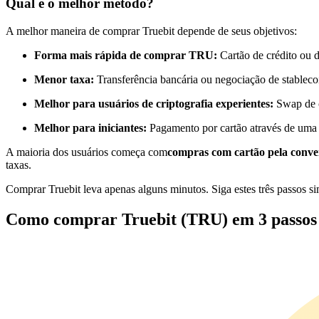
Qual é o melhor método?
Futuros usando USDC como garantia
A melhor maneira de comprar Truebit depende de seus objetivos:
Forma mais rápida de comprar TRU:
Cartão de crédito ou 
Menor taxa:
Transferência bancária ou negociação de stableco
Melhor para usuários de criptografia experientes:
Swap de c
Melhor para iniciantes:
Pagamento por cartão através de uma
A maioria dos usuários começa com
compras com cartão pela conve
Copiar Trading
taxas.
Junte-se aos principais traders
Comprar Truebit leva apenas alguns minutos. Siga estes três passos s
Como comprar Truebit (TRU) em 3 passos