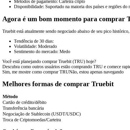
Métodos de pagamento
:
Carteira cripto
Disponibilidade
:
Suportado na maioria dos países e regiões do
Agora é um bom momento para comprar T
Futuros COIN-M
Truebit está atualmente sendo negociado abaixo de seu pico históri
Futuros de criptomoeda
Tendência de 30 dias
:
Volatilidade
:
Moderado
Sentimento do mercado
:
Medo
TradFi
Você está planejando comprar Truebit (TRU) hoje?
Descubra como outros usuários estão comprando TRU e comece rapi
Derivativos de ações, câmbio, metais preciosos e commodities
Sim, me mostre como comprar TRU
Não, estou apenas navegando
Melhores formas de comprar Truebit
Método
Cartão de crédito/débito
Transferência bancária
Negociação de Stablecoin (USDT/USDC)
Troca de Criptomoedas/Carteira
Futuros de USDC