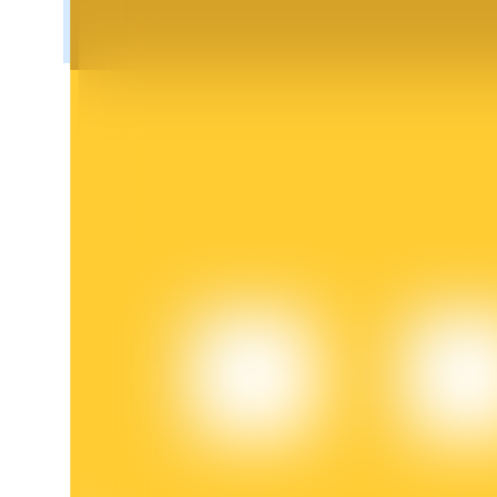
Bloqueios de BTR
Investimentos exclusivos para titulares de BTR
Empréstimos
Serviço de empréstimo apoiado por criptografia