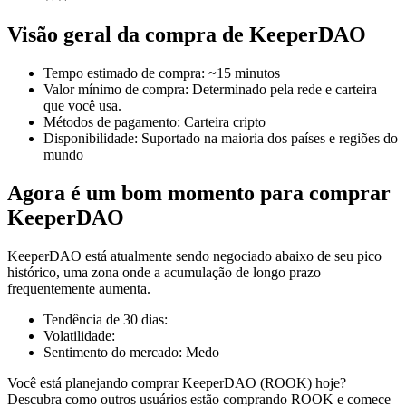
Visão geral da compra de KeeperDAO
Tempo estimado de compra
:
~15 minutos
Futuros COIN-M
Valor mínimo de compra
:
Determinado pela rede e carteira
que você usa.
Futuros de criptomoeda
Métodos de pagamento
:
Carteira cripto
Disponibilidade
:
Suportado na maioria dos países e regiões do
mundo
TradFi
Agora é um bom momento para comprar
Derivativos de ações, câmbio, metais preciosos e commodities
KeeperDAO
KeeperDAO está atualmente sendo negociado abaixo de seu pico
histórico, uma zona onde a acumulação de longo prazo
frequentemente aumenta.
Tendência de 30 dias
:
Volatilidade
:
Sentimento do mercado
:
Medo
Você está planejando comprar KeeperDAO (ROOK) hoje?
Futuros de USDC
Descubra como outros usuários estão comprando ROOK e comece