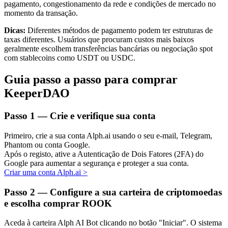
pagamento, congestionamento da rede e condições de mercado no
momento da transação.
Dicas:
Diferentes métodos de pagamento podem ter estruturas de
taxas diferentes. Usuários que procuram custos mais baixos
Investimento Automático
geralmente escolhem transferências bancárias ou negociação spot
com stablecoins como USDT ou USDC.
Obtenha lucro a longo prazo e interesses flexíveis
Guia passo a passo para comprar
KeeperDAO
Passo
1 —
Crie e verifique sua conta
Primeiro, crie a sua conta Alph.ai usando o seu e-mail, Telegram,
Phantom ou conta Google.
Após o registo, ative a Autenticação de Dois Fatores (2FA) do
Google para aumentar a segurança e proteger a sua conta.
Aprenda a apostar
Criar uma conta Alph.ai
>
Aprenda como ganhar renda passiva
Passo
2 —
Configure a sua carteira de criptomoedas
e escolha comprar ROOK
Bitrue
AI
Aceda à carteira Alph AI Bot clicando no botão "Iniciar". O sistema