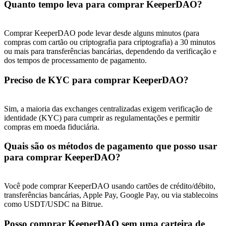
Quanto tempo leva para comprar KeeperDAO?
Deposit & Trade BTC to Share 25000 USDT prize pool!
Comprar KeeperDAO pode levar desde alguns minutos (para
compras com cartão ou criptografia para criptografia) a 30 minutos
Deposit CASHCAT & Win
ou mais para transferências bancárias, dependendo da verificação e
dos tempos de processamento de pagamento.
Share 500000 CASHCAT prize pool
Preciso de KYC para comprar KeeperDAO?
Exclusive for BitMart Users
Sim, a maioria das exchanges centralizadas exigem verificação de
identidade (KYC) para cumprir as regulamentações e permitir
Register & Trade to Win 500,000 USDT
compras em moeda fiduciária.
Quais são os métodos de pagamento que posso usar
para comprar KeeperDAO?
Precious Metals Trading Carnival
Trade Gold & Silver · 33,333 USDT Bonus
Você pode comprar KeeperDAO usando cartões de crédito/débito,
transferências bancárias, Apple Pay, Google Pay, ou via stablecoins
como USDT/USDC na Bitrue.
Posso comprar KeeperDAO sem uma carteira de