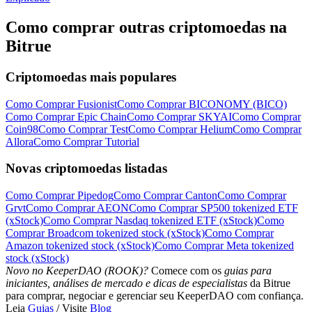
Como comprar outras criptomoedas na
Bitrue
Criptomoedas mais populares
Como Comprar Fusionist
Como Comprar BICONOMY (BICO)
Como Comprar Epic Chain
Como Comprar SKYAI
Como Comprar
Coin98
Como Comprar Test
Como Comprar Helium
Como Comprar
Allora
Como Comprar Tutorial
Novas criptomoedas listadas
Como Comprar Pipedog
Como Comprar Canton
Como Comprar
Grvt
Como Comprar AEON
Como Comprar SP500 tokenized ETF
(xStock)
Como Comprar Nasdaq tokenized ETF (xStock)
Como
Comprar Broadcom tokenized stock (xStock)
Como Comprar
Amazon tokenized stock (xStock)
Como Comprar Meta tokenized
stock (xStock)
Novo no KeeperDAO (ROOK)?
Comece com os
guias para
iniciantes, análises de mercado e dicas de especialistas
da Bitrue
para comprar, negociar e gerenciar seu KeeperDAO com confiança.
Leia
Guias
/ Visite
Blog