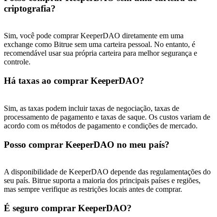
USDT New User Exclusive 10% APR
criptografia?
USDT Flexible Staking | Daily Rewards
Sim, você pode comprar KeeperDAO diretamente em uma
exchange como Bitrue sem uma carteira pessoal. No entanto, é
recomendável usar sua própria carteira para melhor segurança e
BTC New User Exclusive: 6.5% APR
controle.
BTC Flexible Staking | Daily Rewards
Há taxas ao comprar KeeperDAO?
Sim, as taxas podem incluir taxas de negociação, taxas de
processamento de pagamento e taxas de saque. Os custos variam de
acordo com os métodos de pagamento e condições de mercado.
Posso comprar KeeperDAO no meu país?
A disponibilidade de KeeperDAO depende das regulamentações do
Mais eventos
seu país. Bitrue suporta a maioria dos principais países e regiões,
mas sempre verifique as restrições locais antes de comprar.
Ganhe prêmios e recompensas exclusivas
É seguro comprar KeeperDAO?
Centro de recompensas