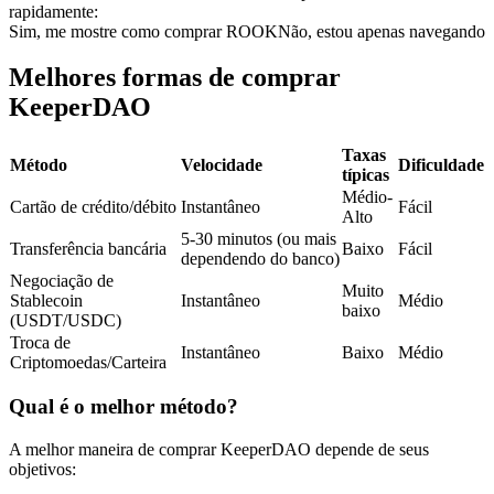
rapidamente:
Futuros usando USDC como garantia
Sim, me mostre como comprar ROOK
Não, estou apenas navegando
Melhores formas de comprar
KeeperDAO
Taxas
Método
Velocidade
Dificuldade
típicas
Médio-
Cartão de crédito/débito
Instantâneo
Fácil
Alto
5-30 minutos (ou mais
Copiar Trading
Transferência bancária
Baixo
Fácil
dependendo do banco)
Negociação de
Junte-se aos principais traders
Muito
Stablecoin
Instantâneo
Médio
baixo
(USDT/USDC)
Troca de
Instantâneo
Baixo
Médio
Criptomoedas/Carteira
Qual é o melhor método?
A melhor maneira de comprar KeeperDAO depende de seus
objetivos: