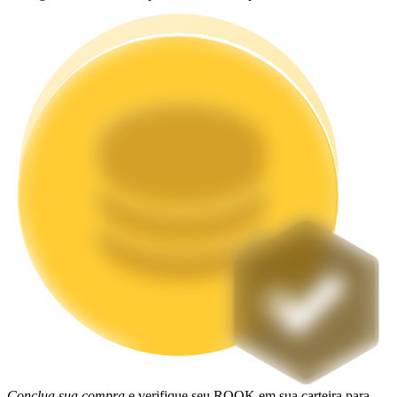
Estacamento
Altos retornos e acesso instantâneo
Launchpool
Staking flexível para ganhar tokens populares.
Conclua sua compra
e verifique seu ROOK em sua carteira para