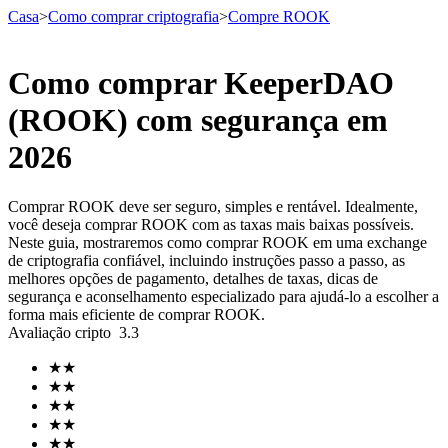
Casa
>
Como comprar criptografia
>
Compre ROOK
Como comprar KeeperDAO
Futuros
(ROOK) com segurança em
2026
Comprar ROOK deve ser seguro, simples e rentável. Idealmente,
você deseja comprar ROOK com as taxas mais baixas possíveis.
Neste guia, mostraremos como comprar ROOK em uma exchange
de criptografia confiável, incluindo instruções passo a passo, as
melhores opções de pagamento, detalhes de taxas, dicas de
segurança e aconselhamento especializado para ajudá-lo a escolher a
Futuros de USDT
forma mais eficiente de comprar ROOK.
Avaliação cripto
3.3
Futuros usando USDT como garantia
★
★
★
★
★
★
★
★
★
★