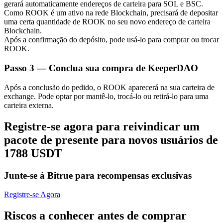
gerará automaticamente endereços de carteira para SOL e BSC.
Como ROOK é um ativo na rede Blockchain, precisará de depositar
uma certa quantidade de ROOK no seu novo endereço de carteira
Blockchain.
Após a confirmação do depósito, pode usá-lo para comprar ou trocar
ROOK.
Parceiros Bitrue
Passo
3 —
Conclua sua compra de KeeperDAO
Após a conclusão do pedido, o ROOK aparecerá na sua carteira de
exchange. Pode optar por mantê-lo, trocá-lo ou retirá-lo para uma
carteira externa.
Registre-se agora para reivindicar um
pacote de presente para novos usuários de
1788 USDT
Afiliados Bitrue
Junte-se à Bitrue para recompensas exclusivas
Até 65% de comissões!
Registre-se Agora
Riscos a conhecer antes de comprar