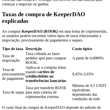
começar a negociar ou ganhar.
Taxas de compra de KeeperDAO
Bloqueios de BTR
explicadas
Investimentos exclusivos para titulares de BTR
Ao comprar
KeeperDAO (ROOK)
em uma bolsa de criptomoedas,
os usuários podem encontrar vários tipos de taxas relacionadas a
negociação, processamento de pagamentos e saques.
Tipo de taxa
Descrição
Custo típico
Taxa cobrada ao fazer
Taxa de
pedidos spot para comprar
A partir de 0,0089%
negociação
ROOK.
Aplica-se a compras feitas
Taxa de
usando
cartões de
Empréstimos
processamento
0,45%-3,03%
crédito/débito ou
de pagamento
transferências bancárias
.
Serviço de empréstimo apoiado por criptografia
Mínimo de 0,5 USDT
Taxa por transferir ROOK
equivalente,
Taxa de saque
para uma carteira de
dependendo das
criptomoedas externa.
condições da rede
O custo final da compra de KeeperDAO depende do método de