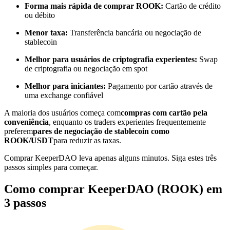
Forma mais rápida de comprar ROOK:
Cartão de crédito
Torne-se um Trader de Cópias
ou débito
Desfrute da partilha de lucros e comissões de copy trading
Menor taxa:
Transferência bancária ou negociação de
stablecoin
Melhor para usuários de criptografia experientes:
Swap
de criptografia ou negociação em spot
Melhor para iniciantes:
Pagamento por cartão através de
uma exchange confiável
A maioria dos usuários começa com
compras com cartão pela
conveniência
, enquanto os traders experientes frequentemente
Informação
preferem
pares de negociação de stablecoin como
ROOK/USDT
para reduzir as taxas.
Análise de big data, incluindo informações comerciais, etc.
Comprar KeeperDAO leva apenas alguns minutos. Siga estes três
passos simples para começar.
Como comprar KeeperDAO (ROOK) em
3 passos