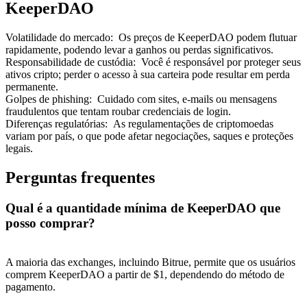
KeeperDAO
Volatilidade do mercado
:
Os preços de KeeperDAO podem flutuar
rapidamente, podendo levar a ganhos ou perdas significativos.
Responsabilidade de custódia
:
Você é responsável por proteger seus
ativos cripto; perder o acesso à sua carteira pode resultar em perda
Indicação
permanente.
Golpes de phishing
:
Cuidado com sites, e-mails ou mensagens
Convide um amigo para receber recompensas em dinheiro
fraudulentos que tentam roubar credenciais de login.
Diferenças regulatórias
:
As regulamentações de criptomoedas
BTC Welcome Rewards
variam por país, o que pode afetar negociações, saques e proteções
legais.
Perguntas frequentes
Qual é a quantidade mínima de KeeperDAO que
posso comprar?
A maioria das exchanges, incluindo Bitrue, permite que os usuários
comprem KeeperDAO a partir de $1, dependendo do método de
pagamento.
BTC Welcome Rewards