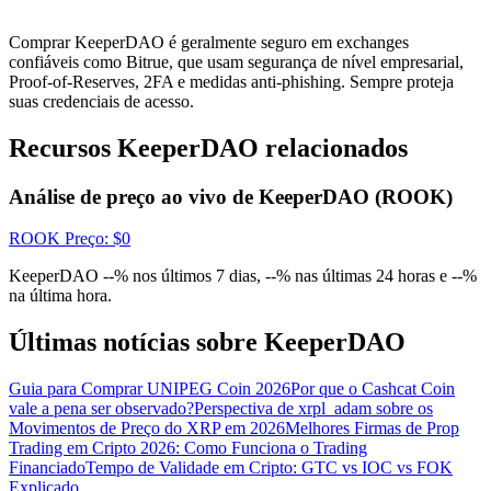
Conecte-se
Inscrever-se
Comprar KeeperDAO é geralmente seguro em exchanges
confiáveis ​​como Bitrue, que usam segurança de nível empresarial,
Proof-of-Reserves, 2FA e medidas anti-phishing. Sempre proteja
suas credenciais de acesso.
Recursos KeeperDAO relacionados
Análise de preço ao vivo de KeeperDAO (ROOK)
ROOK
Preço
: $
0
KeeperDAO --% nos últimos 7 dias, --% nas últimas 24 horas e --%
na última hora.
Últimas notícias sobre KeeperDAO
Guia para Comprar UNIPEG Coin 2026
Por que o Cashcat Coin
vale a pena ser observado?
Perspectiva de xrpl_adam sobre os
Movimentos de Preço do XRP em 2026
Melhores Firmas de Prop
Trading em Cripto 2026: Como Funciona o Trading
Financiado
Tempo de Validade em Cripto: GTC vs IOC vs FOK
Explicado