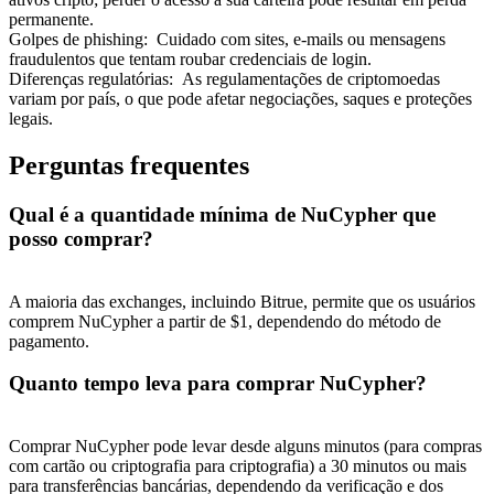
permanente.
Golpes de phishing
:
Cuidado com sites, e-mails ou mensagens
fraudulentos que tentam roubar credenciais de login.
Diferenças regulatórias
:
As regulamentações de criptomoedas
variam por país, o que pode afetar negociações, saques e proteções
legais.
Indicação
Perguntas frequentes
Convide um amigo para receber recompensas em dinheiro
BTC Welcome Rewards
Qual é a quantidade mínima de NuCypher que
posso comprar?
A maioria das exchanges, incluindo Bitrue, permite que os usuários
comprem NuCypher a partir de $1, dependendo do método de
pagamento.
Quanto tempo leva para comprar NuCypher?
Comprar NuCypher pode levar desde alguns minutos (para compras
BTC Welcome Rewards
com cartão ou criptografia para criptografia) a 30 minutos ou mais
para transferências bancárias, dependendo da verificação e dos