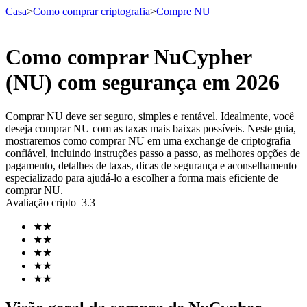
Casa
>
Como comprar criptografia
>
Compre NU
Como comprar NuCypher
Futuros
(NU) com segurança em 2026
Comprar NU deve ser seguro, simples e rentável. Idealmente, você
deseja comprar NU com as taxas mais baixas possíveis. Neste guia,
mostraremos como comprar NU em uma exchange de criptografia
confiável, incluindo instruções passo a passo, as melhores opções de
pagamento, detalhes de taxas, dicas de segurança e aconselhamento
especializado para ajudá-lo a escolher a forma mais eficiente de
comprar NU.
Avaliação cripto
3.3
Futuros de USDT
★
★
Futuros usando USDT como garantia
★
★
★
★
★
★
★
★