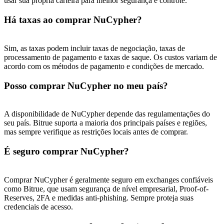
usar sua própria carteira para melhor segurança e controle.
USDT New User Exclusive 10% APR
Há taxas ao comprar NuCypher?
USDT Flexible Staking | Daily Rewards
Sim, as taxas podem incluir taxas de negociação, taxas de
processamento de pagamento e taxas de saque. Os custos variam de
BTC New User Exclusive: 6.5% APR
acordo com os métodos de pagamento e condições de mercado.
BTC Flexible Staking | Daily Rewards
Posso comprar NuCypher no meu país?
A disponibilidade de NuCypher depende das regulamentações do
seu país. Bitrue suporta a maioria dos principais países e regiões,
mas sempre verifique as restrições locais antes de comprar.
É seguro comprar NuCypher?
Comprar NuCypher é geralmente seguro em exchanges confiáveis ​​
Mais eventos
como Bitrue, que usam segurança de nível empresarial, Proof-of-
Reserves, 2FA e medidas anti-phishing. Sempre proteja suas
Ganhe prêmios e recompensas exclusivas
credenciais de acesso.
Centro de recompensas