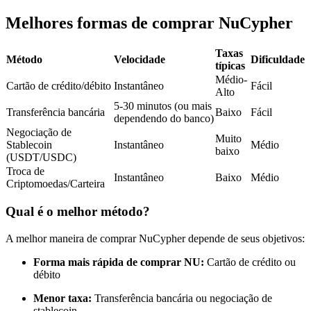
Futuros usando USDC como garantia
Melhores formas de comprar NuCypher
Taxas
Método
Velocidade
Dificuldade
típicas
Médio-
Cartão de crédito/débito
Instantâneo
Fácil
Alto
5-30 minutos (ou mais
Transferência bancária
Baixo
Fácil
dependendo do banco)
Negociação de
Muito
Stablecoin
Instantâneo
Médio
baixo
Copiar Trading
(USDT/USDC)
Troca de
Instantâneo
Baixo
Médio
Junte-se aos principais traders
Criptomoedas/Carteira
Qual é o melhor método?
A melhor maneira de comprar NuCypher depende de seus objetivos:
Forma mais rápida de comprar NU:
Cartão de crédito ou
débito
Menor taxa:
Transferência bancária ou negociação de
stablecoin