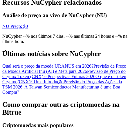
Recursos NuCypher relacionados
Conecte-se
Inscrever-se
Análise de preço ao vivo de NuCypher (NU)
NU
Preço
: $
0
NuCypher --% nos últimos 7 dias, --% nas últimas 24 horas e --% na
última hora.
Últimas notícias sobre NuCypher
Qual será o preço da moeda URANUS em 2026?
Previsão de Preço
da Moeda Artificial Inu (AI) e Meta para 2026
Previsão de Preço do
Crynux Token (CNX) e Perspectivas Futuras 2026
O que é o Token
Crynux (CNX)? Uma Introdução
Previsão do Preço das Ações da
TSM 2026: A Taiwan Semiconductor Manufacturing é uma Boa
Compra?
Como comprar outras criptomoedas na
Bitrue
Criptomoedas mais populares