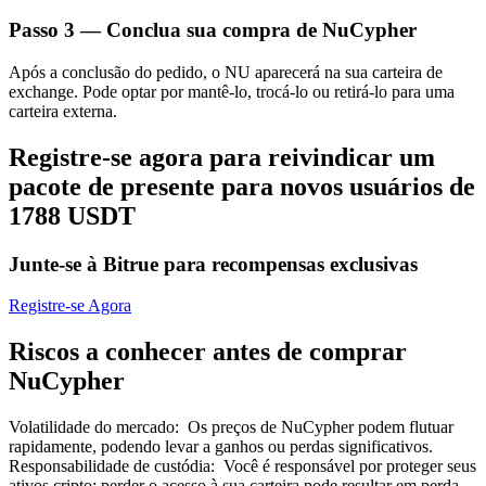
Passo
3 —
Conclua sua compra de NuCypher
Após a conclusão do pedido, o NU aparecerá na sua carteira de
exchange. Pode optar por mantê-lo, trocá-lo ou retirá-lo para uma
carteira externa.
Parceiros Bitrue
Registre-se agora para reivindicar um
pacote de presente para novos usuários de
1788 USDT
Junte-se à Bitrue para recompensas exclusivas
Registre-se Agora
Riscos a conhecer antes de comprar
Afiliados Bitrue
NuCypher
Até 65% de comissões!
Volatilidade do mercado
:
Os preços de NuCypher podem flutuar
rapidamente, podendo levar a ganhos ou perdas significativos.
Responsabilidade de custódia
:
Você é responsável por proteger seus
ativos cripto; perder o acesso à sua carteira pode resultar em perda