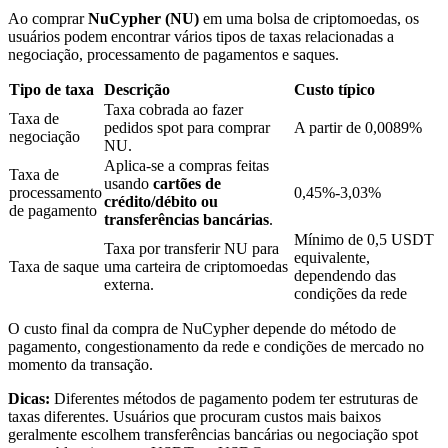
Ao comprar
NuCypher (NU)
em uma bolsa de criptomoedas, os
usuários podem encontrar vários tipos de taxas relacionadas a
negociação, processamento de pagamentos e saques.
Bloqueios de BTR
Tipo de taxa
Descrição
Custo típico
Investimentos exclusivos para titulares de BTR
Taxa cobrada ao fazer
Taxa de
pedidos spot para comprar
A partir de 0,0089%
negociação
NU.
Aplica-se a compras feitas
Taxa de
usando
cartões de
processamento
0,45%-3,03%
crédito/débito ou
de pagamento
transferências bancárias
.
Mínimo de 0,5 USDT
Taxa por transferir NU para
equivalente,
Taxa de saque
uma carteira de criptomoedas
dependendo das
externa.
condições da rede
Empréstimos
O custo final da compra de NuCypher depende do método de
Serviço de empréstimo apoiado por criptografia
pagamento, congestionamento da rede e condições de mercado no
momento da transação.
Dicas:
Diferentes métodos de pagamento podem ter estruturas de
taxas diferentes. Usuários que procuram custos mais baixos
geralmente escolhem transferências bancárias ou negociação spot