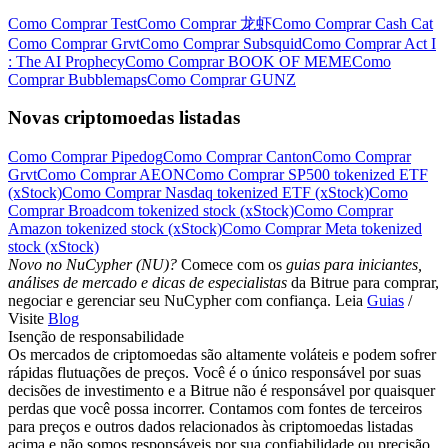
Como Comprar Test
Como Comprar 龙虾
Como Comprar Cash Cat
Como Comprar Grvt
Como Comprar Subsquid
Como Comprar Act I
: The AI Prophecy
Como Comprar BOOK OF MEME
Como
Comprar Bubblemaps
Como Comprar GUNZ
Novas criptomoedas listadas
Como Comprar Pipedog
Como Comprar Canton
Como Comprar
Grvt
Como Comprar AEON
Como Comprar SP500 tokenized ETF
(xStock)
Como Comprar Nasdaq tokenized ETF (xStock)
Como
Comprar Broadcom tokenized stock (xStock)
Como Comprar
Amazon tokenized stock (xStock)
Como Comprar Meta tokenized
stock (xStock)
Novo no NuCypher (NU)?
Comece com os
guias para iniciantes,
análises de mercado e dicas de especialistas
da Bitrue para comprar,
negociar e gerenciar seu NuCypher com confiança. Leia
Guias
/
Visite
Blog
Isenção de responsabilidade
Os mercados de criptomoedas são altamente voláteis e podem sofrer
rápidas flutuações de preços. Você é o único responsável por suas
decisões de investimento e a Bitrue não é responsável por quaisquer
perdas que você possa incorrer. Contamos com fontes de terceiros
para preços e outros dados relacionados às criptomoedas listadas
acima e não somos responsáveis por sua confiabilidade ou precisão.