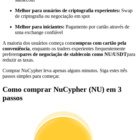
Torne-se um Trader de Cópias
Melhor para usuários de criptografia experientes:
Swap
Desfrute da partilha de lucros e comissões de copy trading
de criptografia ou negociação em spot
Melhor para iniciantes:
Pagamento por cartão através de
uma exchange confiável
A maioria dos usuários começa com
compras com cartão pela
conveniência
, enquanto os traders experientes frequentemente
preferem
pares de negociação de stablecoin como NU/USDT
para
reduzir as taxas.
Comprar NuCypher leva apenas alguns minutos. Siga estes três
passos simples para começar.
Informação
Como comprar NuCypher (NU) em 3
Análise de big data, incluindo informações comerciais, etc.
passos