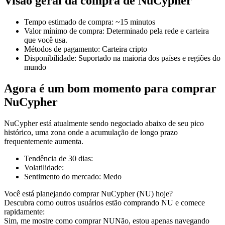
Visão geral da compra de NuCypher
Tempo estimado de compra
:
~15 minutos
Valor mínimo de compra
:
Determinado pela rede e carteira
que você usa.
Futuros COIN-M
Métodos de pagamento
:
Carteira cripto
Disponibilidade
:
Suportado na maioria dos países e regiões do
Futuros de criptomoeda
mundo
Agora é um bom momento para comprar
TradFi
NuCypher
Derivativos de ações, câmbio, metais preciosos e commodities
NuCypher está atualmente sendo negociado abaixo de seu pico
histórico, uma zona onde a acumulação de longo prazo
frequentemente aumenta.
Tendência de 30 dias
:
Volatilidade
:
Sentimento do mercado
:
Medo
Você está planejando comprar NuCypher (NU) hoje?
Descubra como outros usuários estão comprando NU e comece
rapidamente:
Futuros de USDC
Sim, me mostre como comprar NU
Não, estou apenas navegando