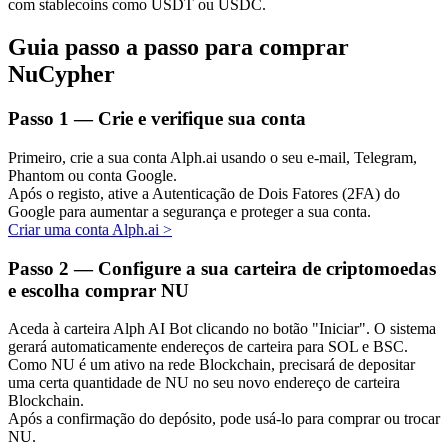
com stablecoins como USDT ou USDC.
Guia passo a passo para comprar
NuCypher
Investimento Automático
Passo
1 —
Crie e verifique sua conta
Obtenha lucro a longo prazo e interesses flexíveis
Primeiro, crie a sua conta Alph.ai usando o seu e-mail, Telegram,
Phantom ou conta Google.
Após o registo, ative a Autenticação de Dois Fatores (2FA) do
Google para aumentar a segurança e proteger a sua conta.
Criar uma conta Alph.ai
>
Passo
2 —
Configure a sua carteira de criptomoedas
e escolha comprar NU
Aceda à carteira Alph AI Bot clicando no botão "Iniciar". O sistema
Aprenda a apostar
gerará automaticamente endereços de carteira para SOL e BSC.
Aprenda como ganhar renda passiva
Como NU é um ativo na rede Blockchain, precisará de depositar
uma certa quantidade de NU no seu novo endereço de carteira
Bitrue
AI
Blockchain.
Após a confirmação do depósito, pode usá-lo para comprar ou trocar
NU.