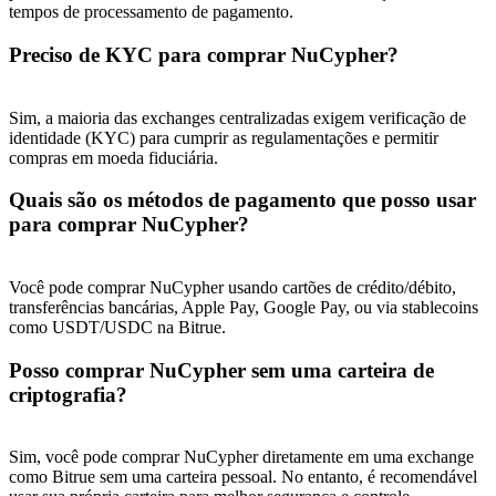
Deposit & Trade BTC to Share 25000 USDT prize pool!
tempos de processamento de pagamento.
Preciso de KYC para comprar NuCypher?
Deposit CASHCAT & Win
Sim, a maioria das exchanges centralizadas exigem verificação de
identidade (KYC) para cumprir as regulamentações e permitir
Share 500000 CASHCAT prize pool
compras em moeda fiduciária.
Quais são os métodos de pagamento que posso usar
para comprar NuCypher?
Exclusive for BitMart Users
Register & Trade to Win 500,000 USDT
Você pode comprar NuCypher usando cartões de crédito/débito,
transferências bancárias, Apple Pay, Google Pay, ou via stablecoins
como USDT/USDC na Bitrue.
Posso comprar NuCypher sem uma carteira de
Precious Metals Trading Carnival
criptografia?
Trade Gold & Silver · 33,333 USDT Bonus
Sim, você pode comprar NuCypher diretamente em uma exchange
como Bitrue sem uma carteira pessoal. No entanto, é recomendável