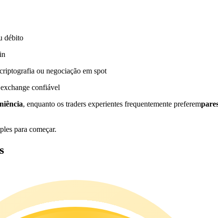
u débito
in
riptografia ou negociação em spot
 exchange confiável
niência
, enquanto os traders experientes frequentemente preferem
pare
ples para começar.
s