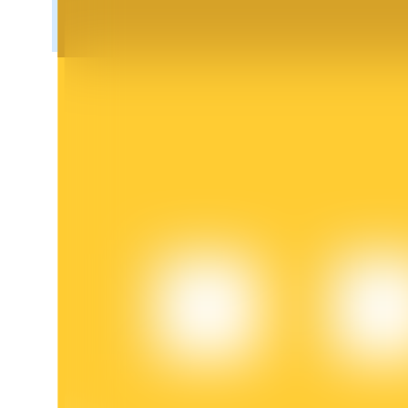
Bloqueios de BTR
Investimentos exclusivos para titulares de BTR
Empréstimos
Serviço de empréstimo apoiado por criptografia