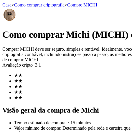
Casa
>
Como comprar criptografia
>
Compre MICHI
Futuros
Como comprar Michi (MICHI) 
Comprar MICHI deve ser seguro, simples e rentável. Idealmente, v
criptografia confiável, incluindo instruções passo a passo, as melhor
de comprar MICHI.
Avaliação cripto
3.1
★
★
★
★
★
★
Futuros de USDT
★
★
★
★
Futuros usando USDT como garantia
Visão geral da compra de Michi
Tempo estimado de compra
:
~15 minutos
Valor mínimo de compra
:
Determinado pela rede e carteira que