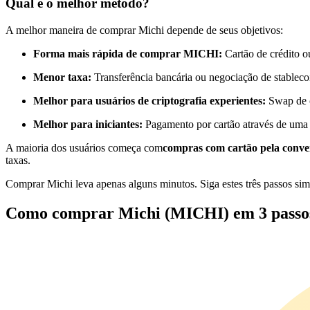
Qual é o melhor método?
Futuros usando USDC como garantia
A melhor maneira de comprar Michi depende de seus objetivos:
Forma mais rápida de comprar MICHI:
Cartão de crédito o
Menor taxa:
Transferência bancária ou negociação de stableco
Melhor para usuários de criptografia experientes:
Swap de c
Melhor para iniciantes:
Pagamento por cartão através de uma
A maioria dos usuários começa com
compras com cartão pela conve
Copiar Trading
taxas.
Junte-se aos principais traders
Comprar Michi leva apenas alguns minutos. Siga estes três passos sim
Como comprar Michi (MICHI) em 3 passo