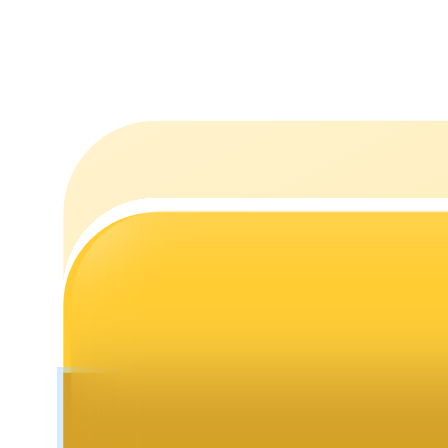
Estacamento
Altos retornos e acesso instantâneo
Launchpool
Staking flexível para ganhar tokens populares.