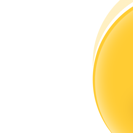
Torne-se um Trader de Cópias
Desfrute da partilha de lucros e comissões de copy trading
Informação
Análise de big data, incluindo informações comerciais, etc.