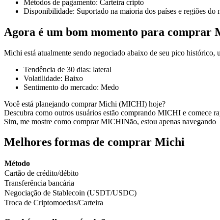
Métodos de pagamento
:
Carteira cripto
Disponibilidade
:
Suportado na maioria dos países e regiões do
Agora é um bom momento para comprar 
Futuros COIN-M
Michi está atualmente sendo negociado abaixo de seu pico histórico
Futuros de criptomoeda
Tendência de 30 dias
:
lateral
Volatilidade
:
Baixo
Sentimento do mercado
:
Medo
TradFi
Você está planejando comprar Michi (MICHI) hoje?
Descubra como outros usuários estão comprando MICHI e comece ra
Derivativos de ações, câmbio, metais preciosos e commodities
Sim, me mostre como comprar MICHI
Não, estou apenas navegando
Melhores formas de comprar Michi
Método
Cartão de crédito/débito
Transferência bancária
Negociação de Stablecoin (USDT/USDC)
Troca de Criptomoedas/Carteira
Futuros de USDC