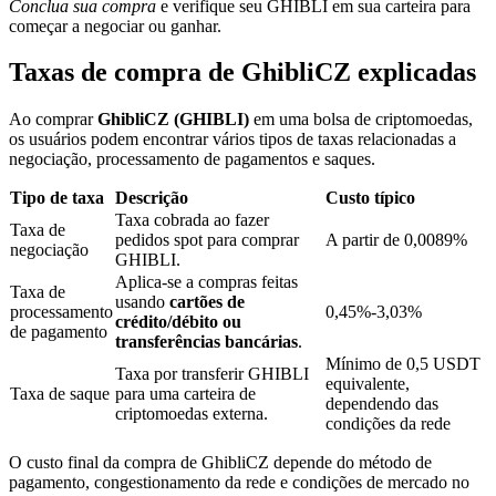
Conclua sua compra
e verifique seu GHIBLI em sua carteira para
começar a negociar ou ganhar.
Taxas de compra de GhibliCZ explicadas
Bloqueios de BTR
Investimentos exclusivos para titulares de BTR
Ao comprar
GhibliCZ (GHIBLI)
em uma bolsa de criptomoedas,
os usuários podem encontrar vários tipos de taxas relacionadas a
negociação, processamento de pagamentos e saques.
Tipo de taxa
Descrição
Custo típico
Taxa cobrada ao fazer
Taxa de
pedidos spot para comprar
A partir de 0,0089%
negociação
GHIBLI.
Aplica-se a compras feitas
Taxa de
usando
cartões de
processamento
0,45%-3,03%
crédito/débito ou
de pagamento
Empréstimos
transferências bancárias
.
Mínimo de 0,5 USDT
Serviço de empréstimo apoiado por criptografia
Taxa por transferir GHIBLI
equivalente,
Taxa de saque
para uma carteira de
dependendo das
criptomoedas externa.
condições da rede
O custo final da compra de GhibliCZ depende do método de
pagamento, congestionamento da rede e condições de mercado no