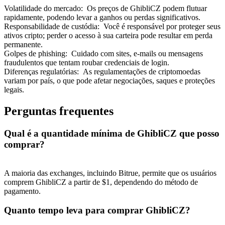
Volatilidade do mercado
:
Os preços de GhibliCZ podem flutuar
rapidamente, podendo levar a ganhos ou perdas significativos.
Responsabilidade de custódia
:
Você é responsável por proteger seus
ativos cripto; perder o acesso à sua carteira pode resultar em perda
permanente.
Golpes de phishing
:
Cuidado com sites, e-mails ou mensagens
Indicação
fraudulentos que tentam roubar credenciais de login.
Diferenças regulatórias
:
As regulamentações de criptomoedas
Convide um amigo para receber recompensas em dinheiro
variam por país, o que pode afetar negociações, saques e proteções
legais.
Deposit CASHCAT & Win
Perguntas frequentes
Qual é a quantidade mínima de GhibliCZ que posso
comprar?
A maioria das exchanges, incluindo Bitrue, permite que os usuários
comprem GhibliCZ a partir de $1, dependendo do método de
pagamento.
Quanto tempo leva para comprar GhibliCZ?
Deposit CASHCAT & Win