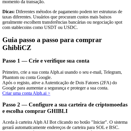
momento da transação.
Dicas:
Diferentes métodos de pagamento podem ter estruturas de
taxas diferentes. Usuários que procuram custos mais baixos
geralmente escolhem transferências bancárias ou negociação spot
Investimento Automático
com stablecoins como USDT ou USDC.
Obtenha lucro a longo prazo e interesses flexíveis
Guia passo a passo para comprar
GhibliCZ
Passo
1 —
Crie e verifique sua conta
Primeiro, crie a sua conta Alph.ai usando o seu e-mail, Telegram,
Phantom ou conta Google.
Após o registo, ative a Autenticação de Dois Fatores (2FA) do
Google para aumentar a segurança e proteger a sua conta.
Criar uma conta Alph.ai
>
Aprenda a apostar
Passo
2 —
Configure a sua carteira de criptomoedas
Aprenda como ganhar renda passiva
e escolha comprar GHIBLI
Bitrue
AI
Aceda à carteira Alph AI Bot clicando no botão "Iniciar". O sistema
gerará automaticamente endereços de carteira para SOL e BSC.