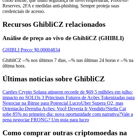
como Bitrue, que usam segurança de nível empresarial, Proof-of-
Conecte-se
Reserves, 2FA e medidas anti-phishing. Sempre proteja suas
Inscrever-se
credenciais de acesso.
Recursos GhibliCZ relacionados
Análise de preço ao vivo de GhibliCZ (GHIBLI)
GHIBLI
Preço
: $
0.00004834
GhibliCZ --% nos últimos 7 dias, --% nas últimas 24 horas e --% na
Conecte-se
Inscrever-se
última hora.
Últimas notícias sobre GhibliCZ
Cartões Crypto Solana atingem recorde de $69,5 milhões em julho:
impacto no SOL
Os 3 Principais Futuros de Ações Tokenizadas para
Negociar na Bitrue para Potencial Lucro
Uber Supera Q2, mas
Orientação Derruba Ações: Você Deveria Ir Vendido?
Stella Cat
sobe 85% no primeiro dia: nova oportunidade com narrativa?
Vale a
Baixar o
pena negociar FRONG? Um guia para lucro
aplicativo Bitrue
Como comprar outras criptomoedas na