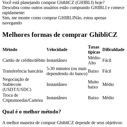
Você está planejando comprar GhibliCZ (GHIBLI) hoje?
Futuros usando USDC como garantia
Descubra como outros usuários estão comprando GHIBLI e comece
rapidamente:
Sim, me mostre como comprar GHIBLI
Não, estou apenas
navegando
Melhores formas de comprar GhibliCZ
Taxas
Método
Velocidade
Dificuldade
típicas
Médio-
Cartão de crédito/débito
Instantâneo
Fácil
Alto
Copiar Trading
5-30 minutos (ou mais
Transferência bancária
Baixo
Fácil
Junte-se aos principais traders
dependendo do banco)
Negociação de
Muito
Stablecoin
Instantâneo
Médio
baixo
(USDT/USDC)
Troca de
Instantâneo
Baixo
Médio
Criptomoedas/Carteira
Qual é o melhor método?
A melhor maneira de comprar GhibliCZ depende de seus objetivos: