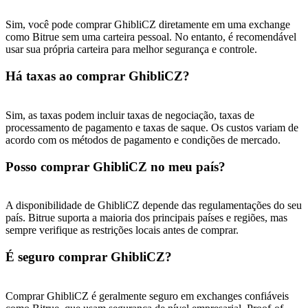
New Listing Futures Fest
Sim, você pode comprar GhibliCZ diretamente em uma exchange
Trade New Futures, Win 200,000 USDT
como Bitrue sem uma carteira pessoal. No entanto, é recomendável
usar sua própria carteira para melhor segurança e controle.
Há taxas ao comprar GhibliCZ?
Crypto World Cup 2026: Grand Finale
77,777+3k Rewards
Sim, as taxas podem incluir taxas de negociação, taxas de
processamento de pagamento e taxas de saque. Os custos variam de
acordo com os métodos de pagamento e condições de mercado.
Posso comprar GhibliCZ no meu país?
A disponibilidade de GhibliCZ depende das regulamentações do seu
país. Bitrue suporta a maioria dos principais países e regiões, mas
sempre verifique as restrições locais antes de comprar.
Mais eventos
É seguro comprar GhibliCZ?
Ganhe prêmios e recompensas exclusivas
Comprar GhibliCZ é geralmente seguro em exchanges confiáveis ​​
Centro de recompensas