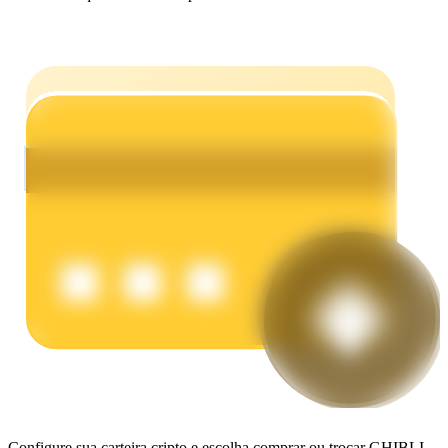
Ganhar
Porquinho poderoso
Ganhe recompensas competitivas diariamente
Configure sua carteira cripto e escolha comprar ou trocar GHIBLI.