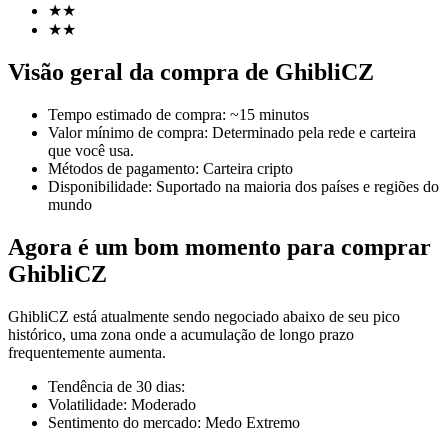
★
★
★
★
Visão geral da compra de GhibliCZ
Futuros COIN-M
Tempo estimado de compra
:
~15 minutos
Futuros de criptomoeda
Valor mínimo de compra
:
Determinado pela rede e carteira
que você usa.
Métodos de pagamento
:
Carteira cripto
Disponibilidade
:
Suportado na maioria dos países e regiões do
TradFi
mundo
Derivativos de ações, câmbio, metais preciosos e commodities
Agora é um bom momento para comprar
GhibliCZ
GhibliCZ está atualmente sendo negociado abaixo de seu pico
histórico, uma zona onde a acumulação de longo prazo
frequentemente aumenta.
Tendência de 30 dias
:
Volatilidade
:
Moderado
Sentimento do mercado
:
Medo Extremo
Futuros de USDC