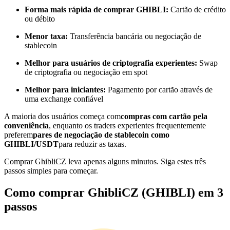
Torne-se um Trader de Cópias
Forma mais rápida de comprar GHIBLI:
Cartão de crédito
ou débito
Desfrute da partilha de lucros e comissões de copy trading
Menor taxa:
Transferência bancária ou negociação de
stablecoin
Melhor para usuários de criptografia experientes:
Swap
de criptografia ou negociação em spot
Melhor para iniciantes:
Pagamento por cartão através de
uma exchange confiável
A maioria dos usuários começa com
compras com cartão pela
conveniência
, enquanto os traders experientes frequentemente
Informação
preferem
pares de negociação de stablecoin como
GHIBLI/USDT
para reduzir as taxas.
Análise de big data, incluindo informações comerciais, etc.
Comprar GhibliCZ leva apenas alguns minutos. Siga estes três
passos simples para começar.
Como comprar GhibliCZ (GHIBLI) em 3
passos