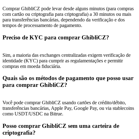
Share 500000 CASHCAT prize pool
Comprar GhibliCZ pode levar desde alguns minutos (para compras
com cartão ou criptografia para criptografia) a 30 minutos ou mais
para transferências bancárias, dependendo da verificação e dos
tempos de processamento de pagamento.
Exclusive for BitMart Users
Preciso de KYC para comprar GhibliCZ?
Register & Trade to Win 500,000 USDT
Sim, a maioria das exchanges centralizadas exigem verificação de
identidade (KYC) para cumprir as regulamentações e permitir
compras em moeda fiduciária.
Precious Metals Trading Carnival
Trade Gold & Silver · 33,333 USDT Bonus
Quais são os métodos de pagamento que posso usar
para comprar GhibliCZ?
Você pode comprar GhibliCZ usando cartões de crédito/débito,
USDT New User Exclusive 10% APR
transferências bancárias, Apple Pay, Google Pay, ou via stablecoins
como USDT/USDC na Bitrue.
USDT Flexible Staking | Daily Rewards
Posso comprar GhibliCZ sem uma carteira de
criptografia?