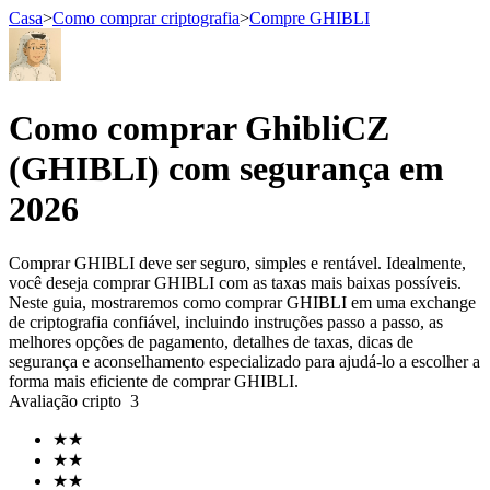
Casa
>
Como comprar criptografia
>
Compre GHIBLI
Futuros
Como comprar GhibliCZ
(GHIBLI) com segurança em
2026
Comprar GHIBLI deve ser seguro, simples e rentável. Idealmente,
você deseja comprar GHIBLI com as taxas mais baixas possíveis.
Neste guia, mostraremos como comprar GHIBLI em uma exchange
de criptografia confiável, incluindo instruções passo a passo, as
Futuros de USDT
melhores opções de pagamento, detalhes de taxas, dicas de
segurança e aconselhamento especializado para ajudá-lo a escolher a
Futuros usando USDT como garantia
forma mais eficiente de comprar GHIBLI.
Avaliação cripto
3
★
★
★
★
★
★