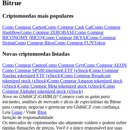
Bitrue
Criptomoedas mais populares
Como Comprar Cartesi
Como Comprar Cash Cat
Como Comprar
Hashflow
Como Comprar ZEROBASE
Como Comprar
Português
BICONOMY (BICO)
Como Comprar SKYAI
Como Comprar
Heima
Como Comprar Bless
Como Comprar FUNToken
Novas criptomoedas listadas
Como Comprar Canton
Como Comprar Grvt
Como Comprar AEON
Como Comprar SP500 tokenized ETF (xStock)
Como Comprar
Nasdaq tokenized ETF (xStock)
Como Comprar Broadcom
tokenized stock (xStock)
Como Comprar Amazon tokenized stock
(xStock)
Como Comprar Meta tokenized stock (xStock)
Como
Comprar Alphabet tokenized stock (xStock)
Novo no GhibliCZ (GHIBLI)?
Comece com os
guias para
iniciantes, análises de mercado e dicas de especialistas
da Bitrue
para comprar, negociar e gerenciar seu GhibliCZ com confiança.
Leia
Guias
/ Visite
Blog
Isenção de responsabilidade
Os mercados de criptomoedas são altamente voláteis e podem sofrer
rápidas flutuações de preços. Você é o único responsável por suas