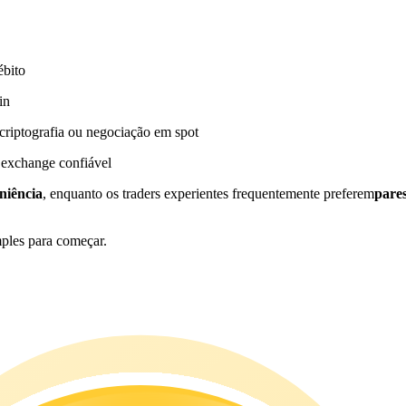
ébito
in
riptografia ou negociação em spot
 exchange confiável
niência
, enquanto os traders experientes frequentemente preferem
pare
mples para começar.