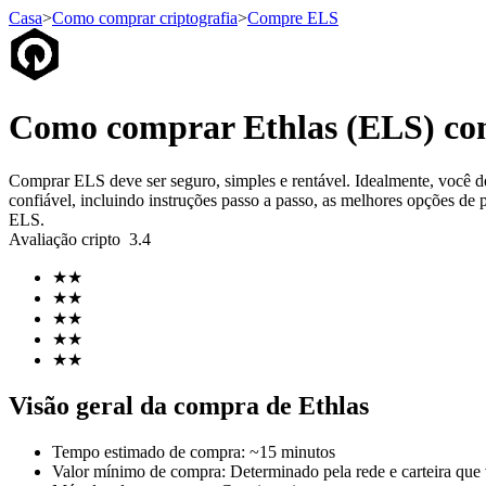
Casa
>
Como comprar criptografia
>
Compre ELS
Futuros
Como comprar Ethlas (ELS) co
Comprar ELS deve ser seguro, simples e rentável. Idealmente, você 
confiável, incluindo instruções passo a passo, as melhores opções de 
ELS.
Avaliação cripto
3.4
★
★
★
★
★
★
Futuros de USDT
★
★
★
★
Futuros usando USDT como garantia
Visão geral da compra de Ethlas
Tempo estimado de compra
:
~15 minutos
Valor mínimo de compra
:
Determinado pela rede e carteira que