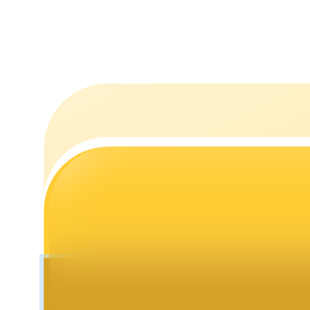
Estacamento
Altos retornos e acesso instantâneo
Launchpool
Staking flexível para ganhar tokens populares.