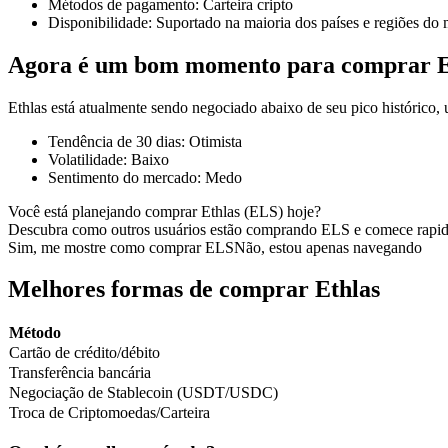
Métodos de pagamento
:
Carteira cripto
Disponibilidade
:
Suportado na maioria dos países e regiões do
Agora é um bom momento para comprar E
Futuros COIN-M
Ethlas está atualmente sendo negociado abaixo de seu pico históric
Futuros de criptomoeda
Tendência de 30 dias
:
Otimista
Volatilidade
:
Baixo
Sentimento do mercado
:
Medo
TradFi
Você está planejando comprar Ethlas (ELS) hoje?
Descubra como outros usuários estão comprando ELS e comece rapi
Derivativos de ações, câmbio, metais preciosos e commodities
Sim, me mostre como comprar ELS
Não, estou apenas navegando
Melhores formas de comprar Ethlas
Método
Cartão de crédito/débito
Transferência bancária
Negociação de Stablecoin (USDT/USDC)
Troca de Criptomoedas/Carteira
Futuros de USDC