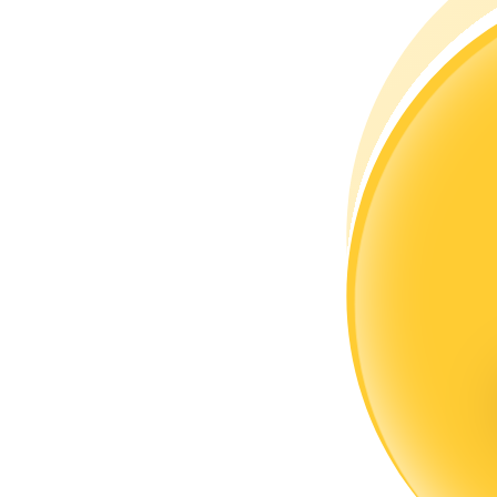
Torne-se um Trader de Cópias
Desfrute da partilha de lucros e comissões de copy trading
Informação
Análise de big data, incluindo informações comerciais, etc.