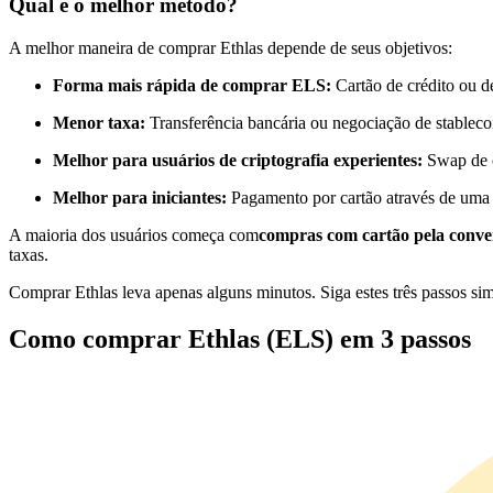
Qual é o melhor método?
Futuros usando USDC como garantia
A melhor maneira de comprar Ethlas depende de seus objetivos:
Forma mais rápida de comprar ELS:
Cartão de crédito ou d
Menor taxa:
Transferência bancária ou negociação de stableco
Melhor para usuários de criptografia experientes:
Swap de c
Melhor para iniciantes:
Pagamento por cartão através de uma
A maioria dos usuários começa com
compras com cartão pela conve
Copiar Trading
taxas.
Junte-se aos principais traders
Comprar Ethlas leva apenas alguns minutos. Siga estes três passos si
Como comprar Ethlas (ELS) em 3 passos