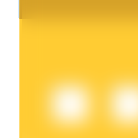
Bloqueios de BTR
Investimentos exclusivos para titulares de BTR
Empréstimos
Serviço de empréstimo apoiado por criptografia