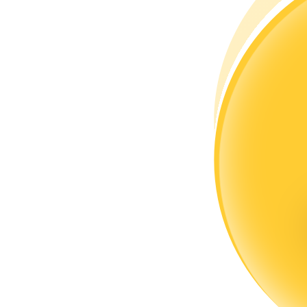
Torne-se um Trader de Cópias
Desfrute da partilha de lucros e comissões de copy trading
Informação
Análise de big data, incluindo informações comerciais, etc.