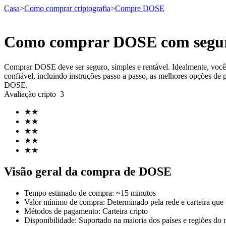
Casa
>
Como comprar criptografia
>
Compre DOSE
Como comprar DOSE com segur
Futuros
Comprar DOSE deve ser seguro, simples e rentável. Idealmente, voc
confiável, incluindo instruções passo a passo, as melhores opções de 
DOSE.
Avaliação cripto
3
★
★
★
★
★
★
★
★
★
★
Futuros de USDT
Visão geral da compra de DOSE
Futuros usando USDT como garantia
Tempo estimado de compra
:
~15 minutos
Valor mínimo de compra
:
Determinado pela rede e carteira que
Métodos de pagamento
:
Carteira cripto
Disponibilidade
:
Suportado na maioria dos países e regiões do