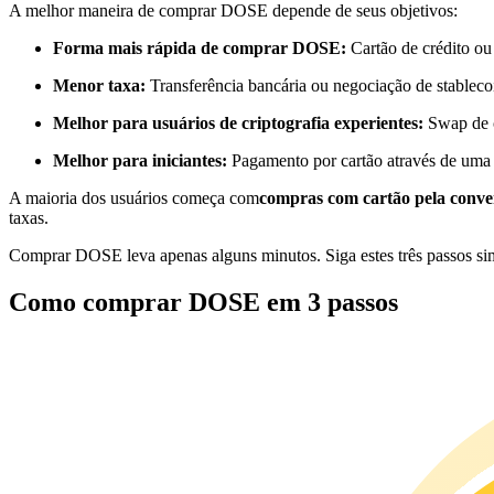
A melhor maneira de comprar DOSE depende de seus objetivos:
Futuros usando USDC como garantia
Forma mais rápida de comprar DOSE:
Cartão de crédito ou
Menor taxa:
Transferência bancária ou negociação de stableco
Melhor para usuários de criptografia experientes:
Swap de c
Melhor para iniciantes:
Pagamento por cartão através de uma
A maioria dos usuários começa com
compras com cartão pela conve
taxas.
Copiar Trading
Comprar DOSE leva apenas alguns minutos. Siga estes três passos si
Junte-se aos principais traders
Como comprar DOSE em 3 passos