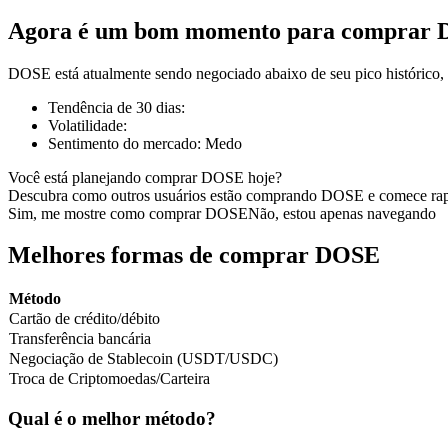
Agora é um bom momento para comprar
DOSE está atualmente sendo negociado abaixo de seu pico histórico
Futuros COIN-M
Tendência de 30 dias
:
Volatilidade
:
Futuros de criptomoeda
Sentimento do mercado
:
Medo
Você está planejando comprar DOSE hoje?
Descubra como outros usuários estão comprando DOSE e comece ra
TradFi
Sim, me mostre como comprar DOSE
Não, estou apenas navegando
Derivativos de ações, câmbio, metais preciosos e commodities
Melhores formas de comprar DOSE
Método
Cartão de crédito/débito
Transferência bancária
Negociação de Stablecoin (USDT/USDC)
Troca de Criptomoedas/Carteira
Qual é o melhor método?
Futuros de USDC