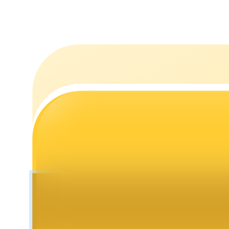
Estacamento
Altos retornos e acesso instantâneo
Launchpool
Staking flexível para ganhar tokens populares.