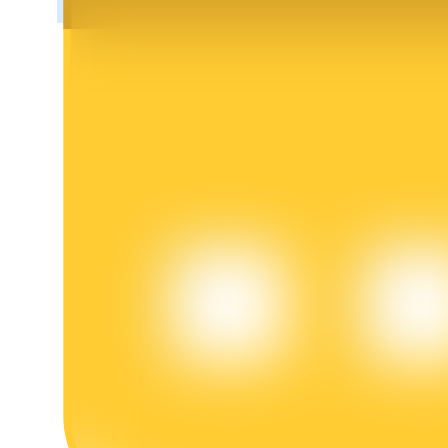
Bloqueios de BTR
Investimentos exclusivos para titulares de BTR
Empréstimos
Serviço de empréstimo apoiado por criptografia