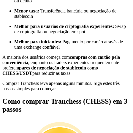
ou débito
Torne-se um Trader de Cópias
Menor taxa:
Transferência bancária ou negociação de
Desfrute da partilha de lucros e comissões de copy trading
stablecoin
Melhor para usuários de criptografia experientes:
Swap
de criptografia ou negociação em spot
Melhor para iniciantes:
Pagamento por cartão através de
uma exchange confiável
A maioria dos usuários começa com
compras com cartão pela
conveniência
, enquanto os traders experientes frequentemente
preferem
pares de negociação de stablecoin como
CHESS/USDT
para reduzir as taxas.
Informação
Comprar Tranchess leva apenas alguns minutos. Siga estes três
Análise de big data, incluindo informações comerciais, etc.
passos simples para começar.
Como comprar Tranchess (CHESS) em 3
passos