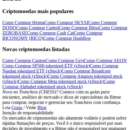
Criptomoedas mais populares
Como Comprar Heima
Como Comprar SKYAI
Como Comprar
DODO
Como Comprar Cartesi
Como Comprar Bless
Como Comprar
Português
ZEROBASE
Como Comprar Cash Cat
Como Comprar
BICONOMY (BICO)
Como Comprar Hashflow
Novas criptomoedas listadas
Como Comprar Canton
Como Comprar Grvt
Como Comprar AEON
Como Comprar SP500 tokenized ETF (xStock)
Como Comprar
Nasdaq tokenized ETF (xStock)
Como Comprar Broadcom
tokenized stock (xStock)
Como Comprar Amazon tokenized stock
(xStock)
Como Comprar Meta tokenized stock (xStock)
Como
Comprar Alphabet tokenized stock (xStock)
Novo no Tranchess (CHESS)?
Comece com os
guias para
iniciantes, análises de mercado e dicas de especialistas
da Bitrue
para comprar, negociar e gerenciar seu Tranchess com confiança.
Leia
Guias
/ Visite
Blog
Isenção de responsabilidade
Os mercados de criptomoedas são altamente voláteis e podem sofrer
rápidas flutuações de preços. Você é o único responsável por suas
decisões de investimento e a Bitrue não é responsável por quaisquer