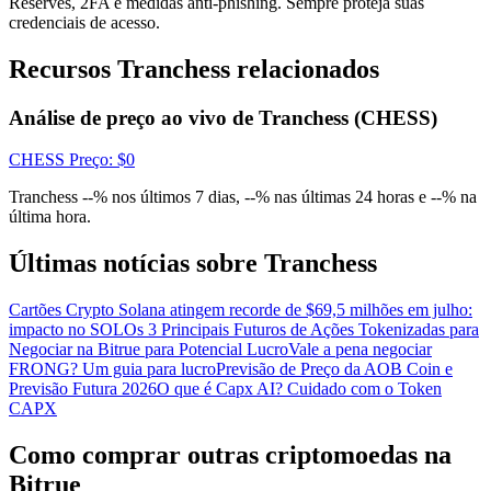
Reserves, 2FA e medidas anti-phishing. Sempre proteja suas
Conecte-se
credenciais de acesso.
Inscrever-se
Recursos Tranchess relacionados
Análise de preço ao vivo de Tranchess (CHESS)
CHESS
Preço
: $
0
Tranchess --% nos últimos 7 dias, --% nas últimas 24 horas e --% na
última hora.
Conecte-se
Inscrever-se
Últimas notícias sobre Tranchess
Cartões Crypto Solana atingem recorde de $69,5 milhões em julho:
impacto no SOL
Os 3 Principais Futuros de Ações Tokenizadas para
Negociar na Bitrue para Potencial Lucro
Vale a pena negociar
FRONG? Um guia para lucro
Previsão de Preço da AOB Coin e
Previsão Futura 2026
O que é Capx AI? Cuidado com o Token
CAPX
Baixar o
aplicativo Bitrue
Como comprar outras criptomoedas na
Bitrue