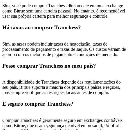
New Listing Futures Fest
Sim, você pode comprar Tranchess diretamente em uma exchange
como Bitrue sem uma carteira pessoal. No entanto, é recomendável
Trade New Futures, Win 200,000 USDT
usar sua própria carteira para melhor segurança e controle.
Há taxas ao comprar Tranchess?
Crypto World Cup 2026: Grand Finale
Sim, as taxas podem incluir taxas de negociação, taxas de
77,777+3k Rewards
processamento de pagamento e taxas de saque. Os custos variam de
acordo com os métodos de pagamento e condições de mercado.
Posso comprar Tranchess no meu país?
A disponibilidade de Tranchess depende das regulamentações do
seu país. Bitrue suporta a maioria dos principais países e regiões,
mas sempre verifique as restrições locais antes de comprar.
É seguro comprar Tranchess?
Mais eventos
Ganhe prêmios e recompensas exclusivas
Comprar Tranchess é geralmente seguro em exchanges confiáveis ​​
Centro de recompensas
como Bitrue, que usam segurança de nível empresarial, Proof-of-