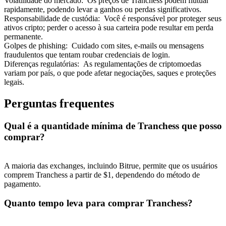
Volatilidade do mercado
:
Os preços de Tranchess podem flutuar
rapidamente, podendo levar a ganhos ou perdas significativos.
Responsabilidade de custódia
:
Você é responsável por proteger seus
ativos cripto; perder o acesso à sua carteira pode resultar em perda
permanente.
Golpes de phishing
:
Cuidado com sites, e-mails ou mensagens
fraudulentos que tentam roubar credenciais de login.
Indicação
Diferenças regulatórias
:
As regulamentações de criptomoedas
variam por país, o que pode afetar negociações, saques e proteções
Convide um amigo para receber recompensas em dinheiro
legais.
Deposit CASHCAT & Win
Perguntas frequentes
Qual é a quantidade mínima de Tranchess que posso
comprar?
A maioria das exchanges, incluindo Bitrue, permite que os usuários
comprem Tranchess a partir de $1, dependendo do método de
pagamento.
Quanto tempo leva para comprar Tranchess?
Deposit CASHCAT & Win