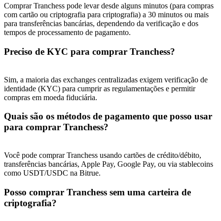
Share 500000 CASHCAT prize pool
Comprar Tranchess pode levar desde alguns minutos (para compras
com cartão ou criptografia para criptografia) a 30 minutos ou mais
para transferências bancárias, dependendo da verificação e dos
tempos de processamento de pagamento.
Exclusive for BitMart Users
Preciso de KYC para comprar Tranchess?
Register & Trade to Win 500,000 USDT
Sim, a maioria das exchanges centralizadas exigem verificação de
identidade (KYC) para cumprir as regulamentações e permitir
compras em moeda fiduciária.
Precious Metals Trading Carnival
Quais são os métodos de pagamento que posso usar
Trade Gold & Silver · 33,333 USDT Bonus
para comprar Tranchess?
Você pode comprar Tranchess usando cartões de crédito/débito,
transferências bancárias, Apple Pay, Google Pay, ou via stablecoins
USDT New User Exclusive 10% APR
como USDT/USDC na Bitrue.
USDT Flexible Staking | Daily Rewards
Posso comprar Tranchess sem uma carteira de
criptografia?