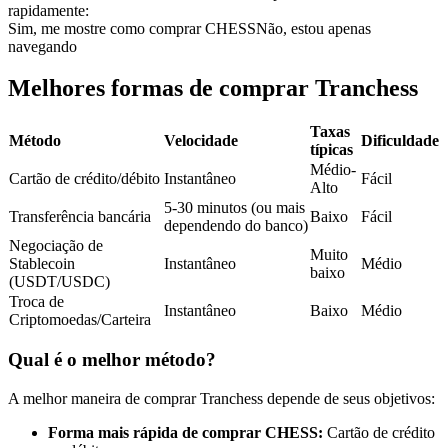
rapidamente:
Futuros usando USDC como garantia
Sim, me mostre como comprar CHESS
Não, estou apenas
navegando
Melhores formas de comprar Tranchess
Taxas
Método
Velocidade
Dificuldade
típicas
Médio-
Cartão de crédito/débito
Instantâneo
Fácil
Alto
5-30 minutos (ou mais
Transferência bancária
Baixo
Fácil
Copiar Trading
dependendo do banco)
Negociação de
Muito
Junte-se aos principais traders
Stablecoin
Instantâneo
Médio
baixo
(USDT/USDC)
Troca de
Instantâneo
Baixo
Médio
Criptomoedas/Carteira
Qual é o melhor método?
A melhor maneira de comprar Tranchess depende de seus objetivos:
Forma mais rápida de comprar CHESS:
Cartão de crédito