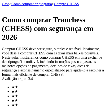
Casa
>
Como comprar criptografia
>
Compre CHESS
Como comprar Tranchess
Futuros
(CHESS) com segurança em
2026
Comprar CHESS deve ser seguro, simples e rentável. Idealmente,
você deseja comprar CHESS com as taxas mais baixas possíveis.
Neste guia, mostraremos como comprar CHESS em uma exchange
de criptografia confiável, incluindo instruções passo a passo, as
melhores opções de pagamento, detalhes de taxas, dicas de
segurança e aconselhamento especializado para ajudá-lo a escolher a
Futuros de USDT
forma mais eficiente de comprar CHESS.
Avaliação cripto
3.4
Futuros usando USDT como garantia
★
★
★
★
★
★
★
★
★
★