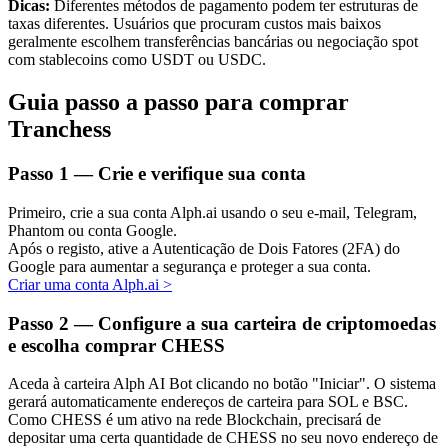
Dicas:
Diferentes métodos de pagamento podem ter estruturas de
taxas diferentes. Usuários que procuram custos mais baixos
geralmente escolhem transferências bancárias ou negociação spot
com stablecoins como USDT ou USDC.
Investimento Automático
Guia passo a passo para comprar
Tranchess
Obtenha lucro a longo prazo e interesses flexíveis
Passo
1 —
Crie e verifique sua conta
Primeiro, crie a sua conta Alph.ai usando o seu e-mail, Telegram,
Phantom ou conta Google.
Após o registo, ative a Autenticação de Dois Fatores (2FA) do
Google para aumentar a segurança e proteger a sua conta.
Criar uma conta Alph.ai
>
Passo
2 —
Configure a sua carteira de criptomoedas
Aprenda a apostar
e escolha comprar CHESS
Aprenda como ganhar renda passiva
Aceda à carteira Alph AI Bot clicando no botão "Iniciar". O sistema
Bitrue
AI
gerará automaticamente endereços de carteira para SOL e BSC.
Como CHESS é um ativo na rede Blockchain, precisará de
depositar uma certa quantidade de CHESS no seu novo endereço de