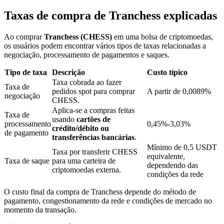
Taxas de compra de Tranchess explicadas
Bloqueios de BTR
Ao comprar
Tranchess (CHESS)
em uma bolsa de criptomoedas,
os usuários podem encontrar vários tipos de taxas relacionadas a
Investimentos exclusivos para titulares de BTR
negociação, processamento de pagamentos e saques.
Tipo de taxa
Descrição
Custo típico
Taxa cobrada ao fazer
Taxa de
pedidos spot para comprar
A partir de 0,0089%
negociação
CHESS.
Aplica-se a compras feitas
Taxa de
usando
cartões de
processamento
0,45%-3,03%
crédito/débito ou
de pagamento
transferências bancárias
.
Mínimo de 0,5 USDT
Empréstimos
Taxa por transferir CHESS
equivalente,
Taxa de saque
para uma carteira de
dependendo das
Serviço de empréstimo apoiado por criptografia
criptomoedas externa.
condições da rede
O custo final da compra de Tranchess depende do método de
pagamento, congestionamento da rede e condições de mercado no
momento da transação.