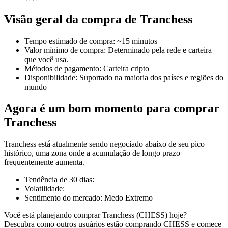
Visão geral da compra de Tranchess
Tempo estimado de compra
:
~15 minutos
Futuros COIN-M
Valor mínimo de compra
:
Determinado pela rede e carteira
que você usa.
Futuros de criptomoeda
Métodos de pagamento
:
Carteira cripto
Disponibilidade
:
Suportado na maioria dos países e regiões do
mundo
TradFi
Agora é um bom momento para comprar
Derivativos de ações, câmbio, metais preciosos e commodities
Tranchess
Tranchess está atualmente sendo negociado abaixo de seu pico
histórico, uma zona onde a acumulação de longo prazo
frequentemente aumenta.
Tendência de 30 dias
:
Volatilidade
:
Sentimento do mercado
:
Medo Extremo
Você está planejando comprar Tranchess (CHESS) hoje?
Futuros de USDC
Descubra como outros usuários estão comprando CHESS e comece