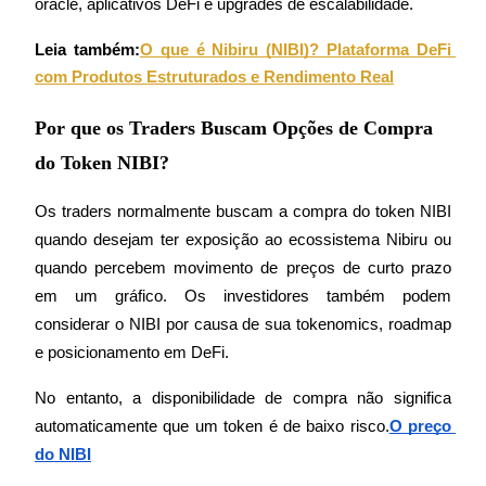
oracle, aplicativos DeFi e upgrades de escalabilidade.
Guia
Leia também:
O que é Nibiru (NIBI)? Plataforma DeFi 
com Produtos Estruturados e Rendimento Real
Guia para iniciantes em futuros
Por que os Traders Buscam Opções de Compra
do Token NIBI?
Os traders normalmente buscam a compra do token NIBI 
quando desejam ter exposição ao ecossistema Nibiru ou 
quando percebem movimento de preços de curto prazo 
em um gráfico. Os investidores também podem 
Estratégias de negociação
considerar o NIBI por causa de sua tokenomics, roadmap 
Aprenda como se manter lucrativo
e posicionamento em DeFi.
No entanto, a disponibilidade de compra não significa 
automaticamente que um token é de baixo risco.
O preço 
do NIBI