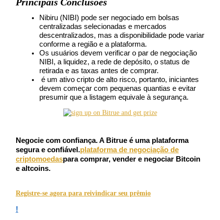
Principais Conclusões
Futuros usando USDC como garantia
Nibiru (NIBI) pode ser negociado em bolsas 
centralizadas selecionadas e mercados 
descentralizados, mas a disponibilidade pode variar 
conforme a região e a plataforma.
Os usuários devem verificar o par de negociação 
NIBI, a liquidez, a rede de depósito, o status de 
retirada e as taxas antes de comprar.
 é um ativo cripto de alto risco, portanto, iniciantes 
devem começar com pequenas quantias e evitar 
presumir que a listagem equivale à segurança.
Copiar Trading
Junte-se aos principais traders
Negocie com confiança. A Bitrue é uma plataforma
segura e confiável.
plataforma de negociação de
criptomoedas
para comprar, vender e negociar Bitcoin
e altcoins.
Registre-se agora para reivindicar seu prêmio
!