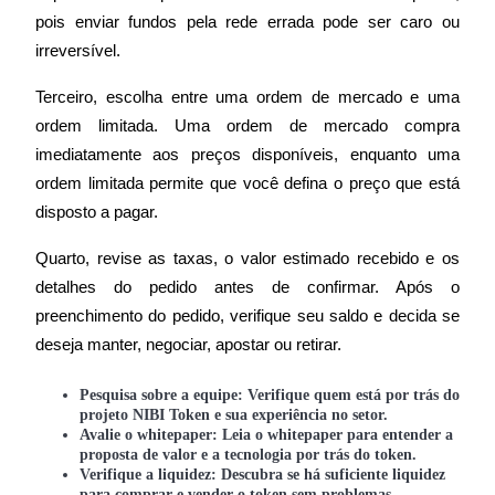
pois enviar fundos pela rede errada pode ser caro ou 
irreversível.
Terceiro, escolha entre uma ordem de mercado e uma 
Indicação
ordem limitada. Uma ordem de mercado compra 
imediatamente aos preços disponíveis, enquanto uma 
Convide um amigo para receber recompensas em dinheiro
ordem limitada permite que você defina o preço que está 
BTC Welcome Rewards
disposto a pagar.
Quarto, revise as taxas, o valor estimado recebido e os 
detalhes do pedido antes de confirmar. Após o 
preenchimento do pedido, verifique seu saldo e decida se 
deseja manter, negociar, apostar ou retirar.
Pesquisa sobre a equipe: Verifique quem está por trás do
projeto NIBI Token e sua experiência no setor.
Avalie o whitepaper: Leia o whitepaper para entender a
proposta de valor e a tecnologia por trás do token.
BTC Welcome Rewards
Verifique a liquidez: Descubra se há suficiente liquidez
para comprar e vender o token sem problemas.