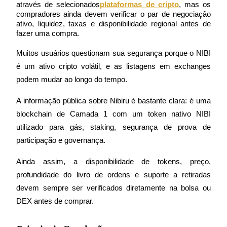
através de selecionados
plataformas de cripto
, mas os 
compradores ainda devem verificar o par de negociação 
ativo, liquidez, taxas e disponibilidade regional antes de 
fazer uma compra.
Futuros COIN-M
Muitos usuários questionam sua segurança porque o NIBI 
Futuros de criptomoeda
é um ativo cripto volátil, e as listagens em exchanges 
podem mudar ao longo do tempo.
TradFi
A informação pública sobre Nibiru é bastante clara: é uma 
blockchain de Camada 1 com um token nativo NIBI 
Derivativos de ações, câmbio, metais preciosos e commodities
utilizado para gás, staking, segurança de prova de 
participação e governança.
Ainda assim, a disponibilidade de tokens, preço, 
profundidade do livro de ordens e suporte a retiradas 
devem sempre ser verificados diretamente na bolsa ou 
DEX antes de comprar.
Futuros de USDC