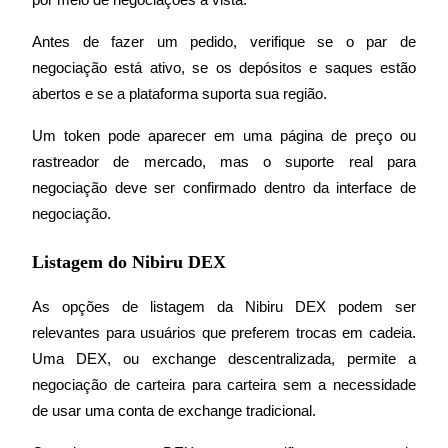
por meio de negociações à vista.
Antes de fazer um pedido, verifique se o par de 
Bloqueios de BTR
negociação está ativo, se os depósitos e saques estão 
abertos e se a plataforma suporta sua região.
Investimentos exclusivos para titulares de BTR
Um token pode aparecer em uma página de preço ou 
rastreador de mercado, mas o suporte real para 
negociação deve ser confirmado dentro da interface de 
negociação.
Listagem do Nibiru DEX
Empréstimos
As opções de listagem da Nibiru DEX podem ser 
relevantes para usuários que preferem trocas em cadeia. 
Serviço de empréstimo apoiado por criptografia
Uma DEX, ou exchange descentralizada, permite a 
negociação de carteira para carteira sem a necessidade 
de usar uma conta de exchange tradicional.