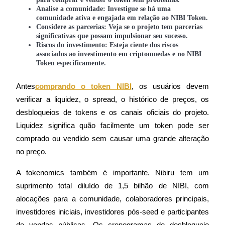
Deposit & Trade BTC to Share 25000 USDT prize pool!
Analise a comunidade: Investigue se há uma
comunidade ativa e engajada em relação ao NIBI Token.
Considere as parcerias: Veja se o projeto tem parcerias
significativas que possam impulsionar seu sucesso.
Riscos do investimento: Esteja ciente dos riscos
Deposit CASHCAT & Win
associados ao investimento em criptomoedas e no NIBI
Token especificamente.
Share 500000 CASHCAT prize pool
Antes
comprando o token NIBI
, os usuários devem 
verificar a liquidez, o spread, o histórico de preços, os 
Exclusive for BitMart Users
desbloqueios de tokens e os canais oficiais do projeto. 
Register & Trade to Win 500,000 USDT
Liquidez significa quão facilmente um token pode ser 
comprado ou vendido sem causar uma grande alteração 
no preço.
Precious Metals Trading Carnival
A tokenomics também é importante. Nibiru tem um 
Trade Gold & Silver · 33,333 USDT Bonus
suprimento total diluído de 1,5 bilhão de NIBI, com 
alocações para a comunidade, colaboradores principais, 
investidores iniciais, investidores pós-seed e participantes 