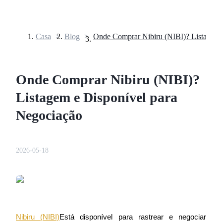
Casa
>
Blog
>
Futuros
Onde Comprar Nibiru (NIBI)?
Listagem e Disponível para
Negociação
Futuros de USDT
2026-05-18
Futuros usando USDT como garantia
Nibiru (NIBI)
Está disponível para rastrear e negociar 