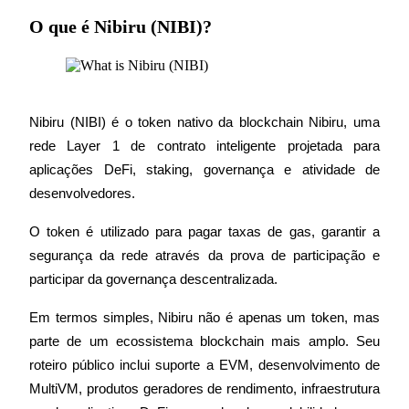
Torne-se um Trader de Cópias
O que é Nibiru (NIBI)?
Desfrute da partilha de lucros e comissões de copy trading
Nibiru (NIBI) é o token nativo da blockchain Nibiru, uma 
rede Layer 1 de contrato inteligente projetada para 
aplicações DeFi, staking, governança e atividade de 
desenvolvedores.
Informação
O token é utilizado para pagar taxas de gas, garantir a 
segurança da rede através da prova de participação e 
Análise de big data, incluindo informações comerciais, etc.
participar da governança descentralizada.
Em termos simples, Nibiru não é apenas um token, mas 
parte de um ecossistema blockchain mais amplo. Seu 
roteiro público inclui suporte a EVM, desenvolvimento de 
MultiVM, produtos geradores de rendimento, infraestrutura 