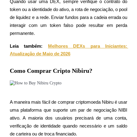
Quando usar uma DEX, sempre verifique o contrato do 
token ou a identidade do ativo, a rota de negociação, o pool 
de liquidez e a rede. Enviar fundos para a cadeia errada ou 
interagir com um token falso pode resultar em perda 
Investimento Automático
permanente.
Obtenha lucro a longo prazo e interesses flexíveis
Leia também:
Melhores DEXs para Iniciantes: 
Atualização de Maio de 2026
Como Comprar Cripto Nibiru?
Aprenda a apostar
A maneira mais fácil de comprar criptomoeda Nibiru é usar 
uma plataforma que suporte um par de negociação NIBI 
Aprenda como ganhar renda passiva
ativo. A maioria dos usuários precisará de uma conta, 
Bitrue
AI
verificação de identidade quando necessário e um saldo 
de carteira ou de troca financiado.