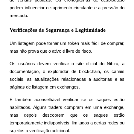
de vendas públicas. Os cronogramas de desbloqueio 
USDT New User Exclusive 10% APR
podem influenciar o suprimento circulante e a pressão do 
USDT Flexible Staking | Daily Rewards
mercado.
Verificações de Segurança e Legitimidade
BTC New User Exclusive: 6.5% APR
Um listagem pode tornar um token mais fácil de comprar, 
BTC Flexible Staking | Daily Rewards
mas não prova que o ativo é livre de risco.
Os usuários devem verificar o site oficial do Nibiru, a 
documentação, o explorador de blockchain, os canais 
sociais, as atualizações relacionadas a auditorias e as 
páginas de listagem em exchanges.
É também aconselhável verificar se os saques estão 
habilitados. Alguns traders compram em uma exchange, 
Mais eventos
mas depois descobrem que os saques estão 
Ganhe prêmios e recompensas exclusivas
temporariamente indisponíveis, limitados a certas redes ou 
Centro de recompensas
sujeitos a verificação adicional.