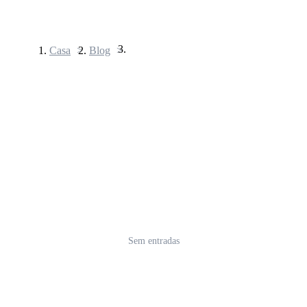
Casa
>
Blog
>
Futuros
Futuros de USDT
Futuros usando USDT como garantia
Sem entradas