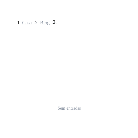
Casa
>
Blog
>
Futuros
Futuros de USDT
Futuros usando USDT como garantia
Sem entradas