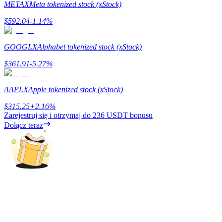
METAX
Meta tokenized stock (xStock)
Zarabiać
$
592.04
-1.14
%
GOOGLX
Alphabet tokenized stock (xStock)
$
361.91
-5.27
%
AAPLX
Apple tokenized stock (xStock)
$
315.25
+
2.16
%
Zarejestruj się i otrzymaj do
236 USDT
bonusu
Mocna Świnka
Dołącz teraz
Codziennie zdobywaj konkurencyjne nagrody