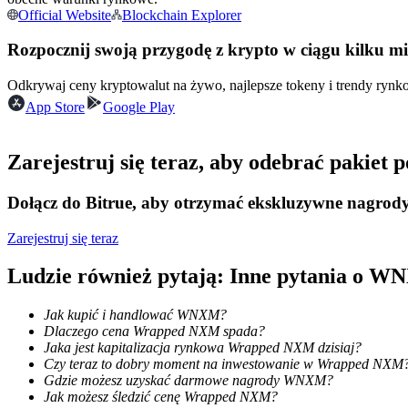
Official Website
Blockchain Explorer
Kontrakty futures wykorzystujące USDC jako zabezpieczenie
Rozpocznij swoją przygodę z krypto w ciągu kilku m
Odkrywaj ceny kryptowalut na żywo, najlepsze tokeny i trendy ryn
App Store
Google Play
Zarejestruj się teraz, aby odebrać pakiet
Dołącz do Bitrue, aby otrzymać ekskluzywne nagrod
Kopiowanie Transakcji
Dołącz do najlepszych traderów
Zarejestruj się teraz
Ludzie również pytają: Inne pytania o 
Jak kupić i handlować WNXM?
Dlaczego cena Wrapped NXM spada?
Jaka jest kapitalizacja rynkowa Wrapped NXM dzisiaj?
Czy teraz to dobry moment na inwestowanie w Wrapped NXM
Gdzie możesz uzyskać darmowe nagrody WNXM?
Jak możesz śledzić cenę Wrapped NXM?