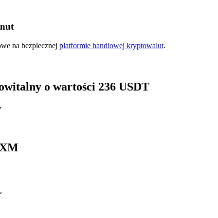
inut
kowe na bezpiecznej
platformie handlowej kryptowalut
.
 powitalny o wartości 236 USDT
y
WNXM
?