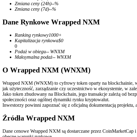
Zmiana ceny
(24h)
--
%
Zmiana ceny
(7d)
--
%
Dane Rynkowe Wrapped NXM
Kontrakty terminowe COIN-M
Ranking rynkowy
1000+
Kontrakty terminowe na kryptowaluty
Kapitalizacja rynkowa
$
0
0
Podaż w obiegu
--
WNXM
Maksymalna podaż
--
WNXM
TradFi
O Wrapped NXM (WNXM)
Instrumenty pochodne na akcje, forex, metale szlachetne i towa
Wrapped NXM (WNXM) to cyfrowy token oparty na blockchainie, wyemi
jak użyteczność, zarządzanie czy uczestnictwo w ekosystemie, w zale
Jako token zbudowany na Blockchain, jego transakcje zależą od bez
społeczności oraz ogólnej dynamiki rynku kryptowalut.
Inwestorzy powinni zapoznać się z oficjalną dokumentacją projektu, 
Źródła Wrapped NXM
Dane cenowe Wrapped NXM są dostarczane przez CoinMarketCap i ag
Kontrakty terminowe na USDC
obecne warunki rynkowe.