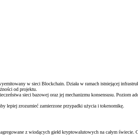
ry
towany w sieci Blockchain. Działa w ramach istniejącej infrastrukt
żności od projektu.
pieczeństwa sieci bazowej oraz jej mechanizmu konsensusu. Poziom ad
aby lepiej zrozumieć zamierzone przypadki użycia i tokenomikę.
regowane z wiodących giełd kryptowalutowych na całym świecie. Ce