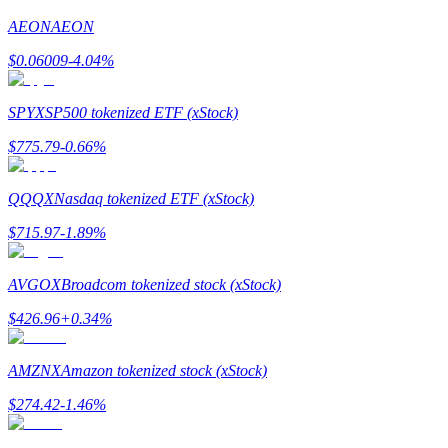
AEON
AEON
Przewodnik
$
0.06009
-4.04
%
Przewodnik dla początkujących dotyczący kontraktów futures
SPYX
SP500 tokenized ETF (xStock)
$
775.79
-0.66
%
QQQX
Nasdaq tokenized ETF (xStock)
$
715.97
-1.89
%
Strategie handlowe
AVGOX
Broadcom tokenized stock (xStock)
Dowiedz się, jak zachować rentowność
$
426.96
+
0.34
%
AMZNX
Amazon tokenized stock (xStock)
$
274.42
-1.46
%