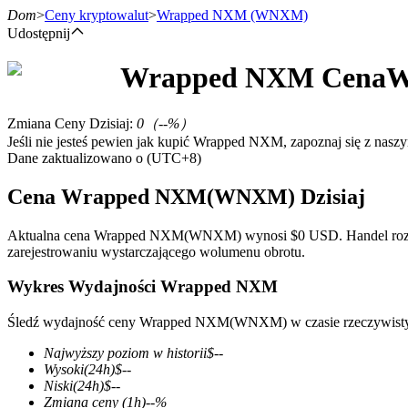
Dom
>
Ceny kryptowalut
>
Wrapped NXM
(WNXM)
Udostępnij
Wrapped NXM
Cena
Kontrakty terminowe
Zmiana Ceny Dzisiaj
:
0
（
--
%）
Jeśli nie jesteś pewien jak kupić Wrapped NXM, zapoznaj się z na
Dane zaktualizowano o (UTC+8)
Cena Wrapped NXM(WNXM) Dzisiaj
Aktualna cena Wrapped NXM(WNXM) wynosi $0 USD. Handel rozpoczą
zarejestrowaniu wystarczającego wolumenu obrotu.
Kontrakty terminowe na USDT
Wykres Wydajności Wrapped NXM
Kontrakty futures wykorzystujące USDT jako zabezpieczenie
Śledź wydajność ceny Wrapped NXM(WNXM) w czasie rzeczywist
Najwyższy poziom w historii
$
--
Wysoki
(24h)
$
--
Niski
(24h)
$
--
Zmiana ceny
(1h)
--
%