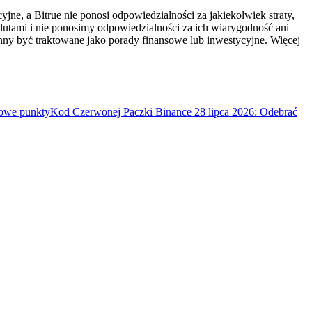
ne, a Bitrue nie ponosi odpowiedzialności za jakiekolwiek straty,
utami i nie ponosimy odpowiedzialności za ich wiarygodność ani
inny być traktowane jako porady finansowe lub inwestycyjne. Więcej
mowe punkty
Kod Czerwonej Paczki Binance 28 lipca 2026: Odebrać