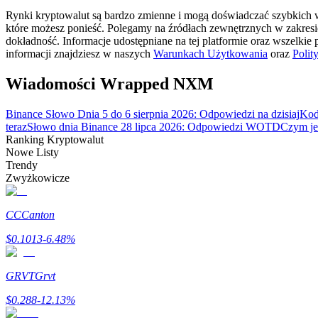
Zostań traderem kopiującym
Rynki kryptowalut są bardzo zmienne i mogą doświadczać szybkich wa
które możesz ponieść. Polegamy na źródłach zewnętrznych w zakres
Ciesz się podziałem zysków i prowizjami z kopiowania transak
dokładność. Informacje udostępniane na tej platformie oraz wszelkie
informacji znajdziesz w naszych
Warunkach Użytkowania
oraz
Polit
Wiadomości Wrapped NXM
Binance Słowo Dnia 5 do 6 sierpnia 2026: Odpowiedzi na dzisiaj
Kod
teraz
Słowo dnia Binance 28 lipca 2026: Odpowiedzi WOTD
Czym jes
Ranking Kryptowalut
Nowe Listy
Trendy
Zwyżkowicze
Informacja
Analiza Big Data, w tym informacje handlowe itp.
CC
Canton
$
0.1013
-6.48
%
GRVT
Grvt
$
0.288
-12.13
%