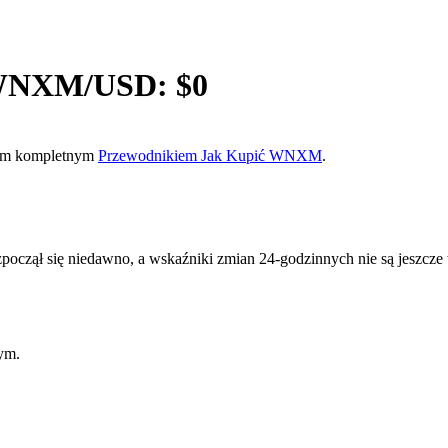
WNXM
/USD: $
0
szym kompletnym
Przewodnikiem Jak Kupić WNXM
.
ł się niedawno, a wskaźniki zmian 24-godzinnych nie są jeszcze w
ym.