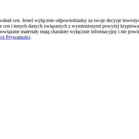
hań cen. Jesteś wyłącznie odpowiedzialny za swoje decyzje inwestycyj
ie cen i innych danych związanych z wymienionymi powyżej kryptowal
 powiązane materiały mają charakter wyłącznie informacyjny i nie pow
yce Prywatności
.