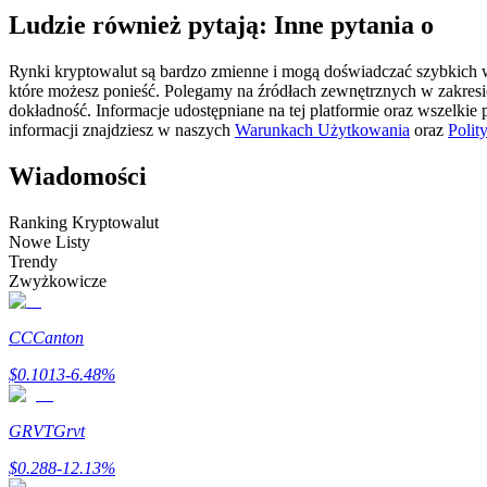
Ludzie również pytają: Inne pytania o
Kontrakty futures wykorzystujące USDC jako zabezpieczenie
Rynki kryptowalut są bardzo zmienne i mogą doświadczać szybkich wa
które możesz ponieść. Polegamy na źródłach zewnętrznych w zakres
dokładność. Informacje udostępniane na tej platformie oraz wszelkie
informacji znajdziesz w naszych
Warunkach Użytkowania
oraz
Polit
Wiadomości
Ranking Kryptowalut
Nowe Listy
Kopiowanie Transakcji
Trendy
Zwyżkowicze
Dołącz do najlepszych traderów
CC
Canton
$
0.1013
-6.48
%
GRVT
Grvt
$
0.288
-12.13
%