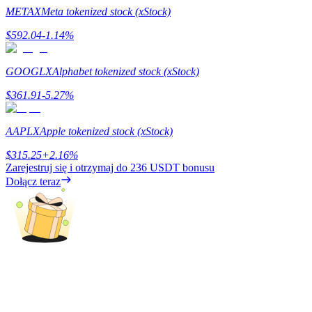
METAX
Meta tokenized stock (xStock)
Przewodnik
$
592.04
-1.14
%
Przewodnik dla początkujących dotyczący kontraktów futures
GOOGLX
Alphabet tokenized stock (xStock)
$
361.91
-5.27
%
AAPLX
Apple tokenized stock (xStock)
$
315.25
+
2.16
%
Zarejestruj się i otrzymaj do
236 USDT
bonusu
Dołącz teraz
Strategie handlowe
Dowiedz się, jak zachować rentowność