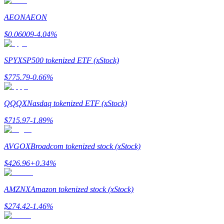
Zostań traderem kopiującym
AEON
AEON
Ciesz się podziałem zysków i prowizjami z kopiowania transak
$
0.06009
-4.04
%
SPYX
SP500 tokenized ETF (xStock)
$
775.79
-0.66
%
QQQX
Nasdaq tokenized ETF (xStock)
$
715.97
-1.89
%
Informacja
Analiza Big Data, w tym informacje handlowe itp.
AVGOX
Broadcom tokenized stock (xStock)
$
426.96
+
0.34
%
AMZNX
Amazon tokenized stock (xStock)
$
274.42
-1.46
%