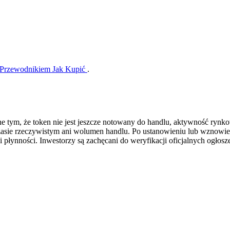
Przewodnikiem Jak Kupić
.
e tym, że token nie jest jeszcze notowany do handlu, aktywność rynk
zasie rzeczywistym ani wolumen handlu. Po ustanowieniu lub wznowi
i płynności. Inwestorzy są zachęcani do weryfikacji oficjalnych ogło