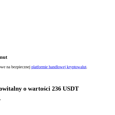
inut
ry
kowe na bezpiecznej
platformie handlowej kryptowalut
.
 powitalny o wartości 236 USDT
y