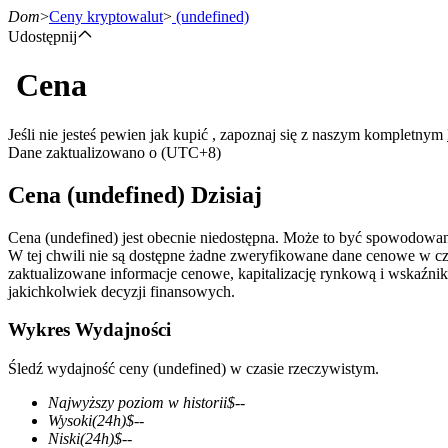
Dom
>
Ceny kryptowalut
>
(undefined)
Udostępnij
Cena
Kontrakty terminowe
Jeśli nie jesteś pewien jak kupić , zapoznaj się z naszym kompletnym
Dane zaktualizowano o (UTC+8)
Cena (undefined) Dzisiaj
Cena (undefined) jest obecnie niedostępna. Może to być spowodowan
W tej chwili nie są dostępne żadne zweryfikowane dane cenowe w c
zaktualizowane informacje cenowe, kapitalizację rynkową i wskaźnik
jakichkolwiek decyzji finansowych.
Kontrakty terminowe na USDT
Wykres Wydajności
Kontrakty futures wykorzystujące USDT jako zabezpieczenie
Śledź wydajność ceny (undefined) w czasie rzeczywistym.
Najwyższy poziom w historii
$
--
Wysoki
(24h)
$
--
Niski
(24h)
$
--