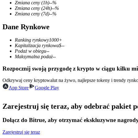
Zmiana ceny
(1h)
--
%
Zmiana ceny
(24h)
--
%
Zmiana ceny
(7d)
--
%
Dane Rynkowe
Kontrakty terminowe COIN-M
Kontrakty terminowe na kryptowaluty
Ranking rynkowy
1000+
Kapitalizacja rynkowa
$
--
Podaż w obiegu
--
Maksymalna podaż
--
TradFi
Rozpocznij swoją przygodę z krypto w ciągu kilku m
Instrumenty pochodne na akcje, forex, metale szlachetne i towa
Odkrywaj ceny kryptowalut na żywo, najlepsze tokeny i trendy ryn
App Store
Google Play
Zarejestruj się teraz, aby odebrać pakiet
Dołącz do Bitrue, aby otrzymać ekskluzywne nagrod
Zarejestruj się teraz
Kontrakty terminowe na USDC