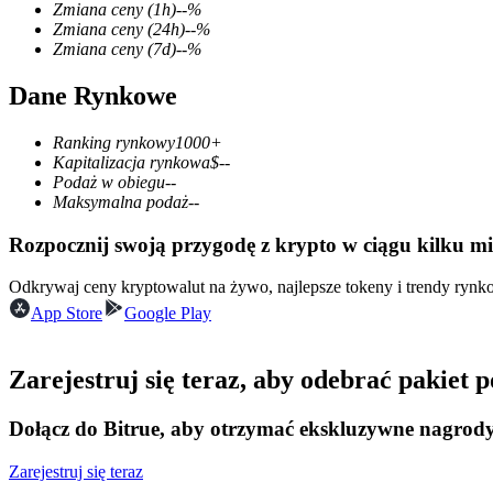
Zmiana ceny
(1h)
--
%
Zmiana ceny
(24h)
--
%
Zmiana ceny
(7d)
--
%
Dane Rynkowe
Kontrakty terminowe COIN-M
Kontrakty terminowe na kryptowaluty
Ranking rynkowy
1000+
Kapitalizacja rynkowa
$
--
Podaż w obiegu
--
Maksymalna podaż
--
TradFi
Rozpocznij swoją przygodę z krypto w ciągu kilku m
Instrumenty pochodne na akcje, forex, metale szlachetne i towa
Odkrywaj ceny kryptowalut na żywo, najlepsze tokeny i trendy ryn
App Store
Google Play
Zarejestruj się teraz, aby odebrać pakiet
Dołącz do Bitrue, aby otrzymać ekskluzywne nagrod
Zarejestruj się teraz
Kontrakty terminowe na USDC