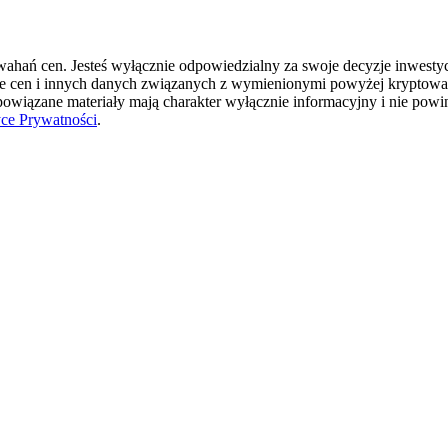
hań cen. Jesteś wyłącznie odpowiedzialny za swoje decyzje inwestycyj
ie cen i innych danych związanych z wymienionymi powyżej kryptowal
 powiązane materiały mają charakter wyłącznie informacyjny i nie pow
yce Prywatności
.