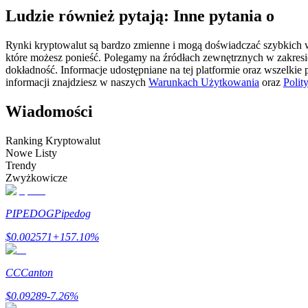
Ludzie również pytają: Inne pytania o
Kontrakty futures wykorzystujące USDC jako zabezpieczenie
Rynki kryptowalut są bardzo zmienne i mogą doświadczać szybkich wa
które możesz ponieść. Polegamy na źródłach zewnętrznych w zakres
dokładność. Informacje udostępniane na tej platformie oraz wszelkie
informacji znajdziesz w naszych
Warunkach Użytkowania
oraz
Polit
Wiadomości
Ranking Kryptowalut
Nowe Listy
Kopiowanie Transakcji
Trendy
Zwyżkowicze
Dołącz do najlepszych traderów
PIPEDOG
Pipedog
$
0.002571
+
157.10
%
CC
Canton
$
0.09289
-7.26
%