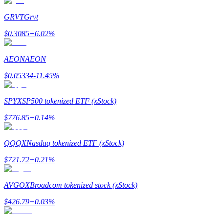
Zostań traderem kopiującym
GRVT
Grvt
Ciesz się podziałem zysków i prowizjami z kopiowania transak
$
0.3085
+
6.02
%
AEON
AEON
$
0.05334
-11.45
%
SPYX
SP500 tokenized ETF (xStock)
$
776.85
+
0.14
%
Informacja
Analiza Big Data, w tym informacje handlowe itp.
QQQX
Nasdaq tokenized ETF (xStock)
$
721.72
+
0.21
%
AVGOX
Broadcom tokenized stock (xStock)
$
426.79
+
0.03
%