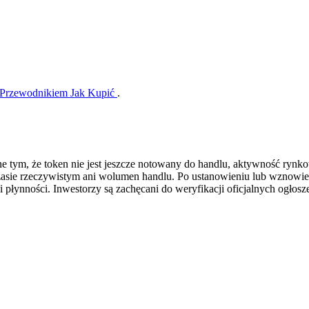
Przewodnikiem Jak Kupić
.
e tym, że token nie jest jeszcze notowany do handlu, aktywność rynk
zasie rzeczywistym ani wolumen handlu. Po ustanowieniu lub wznowi
i płynności. Inwestorzy są zachęcani do weryfikacji oficjalnych ogło