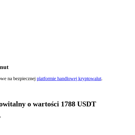
inut
ry
kowe na bezpiecznej
platformie handlowej kryptowalut
.
 powitalny o wartości 1788 USDT
y