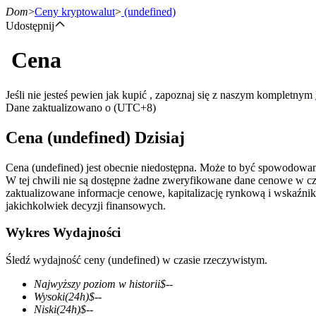
Dom
>
Ceny kryptowalut
>
(undefined)
Udostępnij
Cena
Kontrakty terminowe
Jeśli nie jesteś pewien jak kupić , zapoznaj się z naszym kompletnym
Dane zaktualizowano o (UTC+8)
Cena (undefined) Dzisiaj
Cena (undefined) jest obecnie niedostępna. Może to być spowodowan
W tej chwili nie są dostępne żadne zweryfikowane dane cenowe w c
zaktualizowane informacje cenowe, kapitalizację rynkową i wskaźnik
jakichkolwiek decyzji finansowych.
Kontrakty terminowe na USDT
Wykres Wydajności
Kontrakty futures wykorzystujące USDT jako zabezpieczenie
Śledź wydajność ceny (undefined) w czasie rzeczywistym.
Najwyższy poziom w historii
$
--
Wysoki
(24h)
$
--
Niski
(24h)
$
--