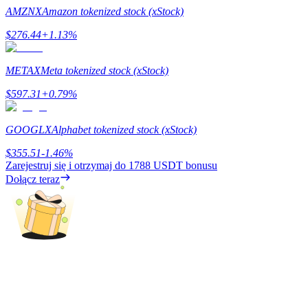
AMZNX
Amazon tokenized stock (xStock)
Przewodnik
$
276.44
+
1.13
%
Przewodnik dla początkujących dotyczący kontraktów futures
METAX
Meta tokenized stock (xStock)
$
597.31
+
0.79
%
GOOGLX
Alphabet tokenized stock (xStock)
$
355.51
-1.46
%
Zarejestruj się i otrzymaj do
1788 USDT
bonusu
Dołącz teraz
Strategie handlowe
Dowiedz się, jak zachować rentowność