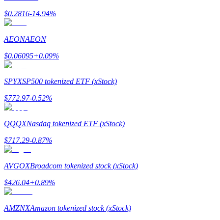
$
0.2816
-14.94
%
Zarabiać
AEON
AEON
$
0.06095
+
0.09
%
SPYX
SP500 tokenized ETF (xStock)
$
772.97
-0.52
%
QQQX
Nasdaq tokenized ETF (xStock)
Mocna Świnka
$
717.29
-0.87
%
Codziennie zdobywaj konkurencyjne nagrody
AVGOX
Broadcom tokenized stock (xStock)
$
426.04
+
0.89
%
AMZNX
Amazon tokenized stock (xStock)