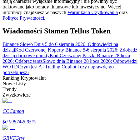
mają charakter wyłącznie informacyjny i nie powinny być
traktowane jako porady finansowe lub inwestycyjne. Więcej
informacji znajdziesz w naszych
Warunkach Użytkowania
oraz
Polityce Prywatności
.
Przewodnik
Wiadomości Stamen Tellus Token
Przewodnik dla początkujących dotyczący kontraktów futures
Binance Słowo Dnia 5 do 6 sierpnia 2026: Odpowiedzi na
dzisiaj
Kod Czerwonej Koperty Binance 5-6 sierpnia 2026: Zdobądź
dzisiaj darmowe punkty
Kod Czerwonej Paczki Binance 28 lipca
2026: Odebrać teraz
Słowo dnia Binance 28 lipca 2026: Odpowiedzi
WOTD
Czym jest AI Trading Copilot i czy naprawdę go
potrzebujesz?
Ranking Kryptowalut
Nowe Listy
Trendy
Zwyżkowicze
Strategie handlowe
Dowiedz się, jak zachować rentowność
CC
Canton
$
0.09874
-5.95
%
GRVT
Grvt