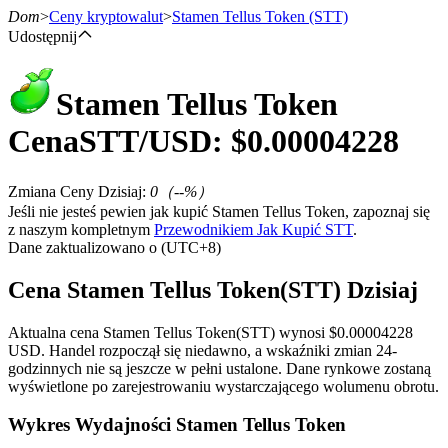
Dom
>
Ceny kryptowalut
>
Stamen Tellus Token
(STT)
Udostępnij
Stamen Tellus Token
Kontrakty terminowe
Cena
STT
/USD: $
0.00004228
Zmiana Ceny Dzisiaj
:
0
（
--
%）
Jeśli nie jesteś pewien jak kupić Stamen Tellus Token, zapoznaj się
z naszym kompletnym
Przewodnikiem Jak Kupić STT
.
Dane zaktualizowano o (UTC+8)
Cena Stamen Tellus Token(STT) Dzisiaj
Kontrakty terminowe na USDT
Aktualna cena Stamen Tellus Token(STT) wynosi $0.00004228
Kontrakty futures wykorzystujące USDT jako zabezpieczenie
USD. Handel rozpoczął się niedawno, a wskaźniki zmian 24-
godzinnych nie są jeszcze w pełni ustalone. Dane rynkowe zostaną
wyświetlone po zarejestrowaniu wystarczającego wolumenu obrotu.
Wykres Wydajności Stamen Tellus Token