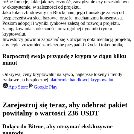
różne funkcje, takie jak użyteczność, zarządzanie czy uczestnictwo
Kontrakty terminowe na USDC
w ekosystemie, w zależności od projektu.
Kontrakty futures wykorzystujące USDC jako zabezpieczenie
Jako token zbudowany na Blockchain, jego transakcje zależą od
bezpieczeństwa sieci bazowej oraz jej mechanizmu konsensusu.
Poziom adopcji i wyniki rynkowe zależą od rozwoju projektu,
zaangażowania społeczności oraz ogólnej dynamiki rynku
kryptowalut.
Inwestorzy powinni zapoznać się z oficjalną dokumentacją projektu,
aby lepiej zrozumieć zamierzone przypadki użycia i tokenomikę.
Rozpocznij swoją przygodę z krypto w ciągu kilku
minut
Kopiowanie Transakcji
Odkrywaj ceny kryptowalut na żywo, najlepsze tokeny i trendy
rynkowe na bezpiecznej
platformie handlowej kryptowalut
.
Dołącz do najlepszych traderów
App Store
Google Play
Zarejestruj się teraz, aby odebrać pakiet
powitalny o wartości 236 USDT
Dołącz do Bitrue, aby otrzymać ekskluzywne
nagrody