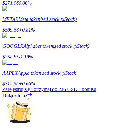
$
271.96
0.00
%
METAX
Meta tokenized stock (xStock)
Stawianie
$
589.66
+
0.81
%
Wysokie zyski i natychmiastowy dostęp
GOOGLX
Alphabet tokenized stock (xStock)
$
358.85
-1.18
%
AAPLX
Apple tokenized stock (xStock)
$
312.35
+
0.66
%
Zarejestruj się i otrzymaj do
236 USDT
bonusu
Dołącz teraz
Launchpool
Elastyczne stawianie zakładów, aby zarabiać na popularnych
tokenach