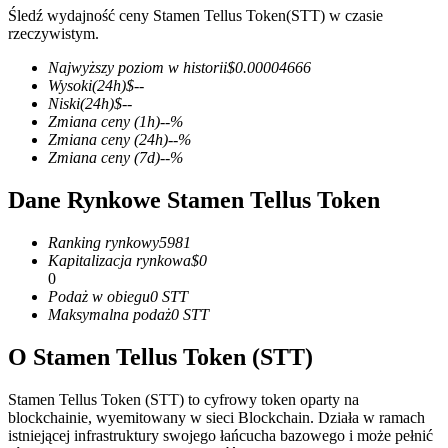
Śledź wydajność ceny Stamen Tellus Token(STT) w czasie
rzeczywistym.
Najwyższy poziom w historii
$
0.00004666
Wysoki
(24h)
$
--
Kontrakty terminowe COIN-M
Niski
(24h)
$
--
Zmiana ceny
(1h)
--
%
Kontrakty terminowe na kryptowaluty
Zmiana ceny
(24h)
--
%
Zmiana ceny
(7d)
--
%
Dane Rynkowe Stamen Tellus Token
TradFi
Instrumenty pochodne na akcje, forex, metale szlachetne i
Ranking rynkowy
5981
towary
Kapitalizacja rynkowa
$
0
0
Podaż w obiegu
0
STT
Maksymalna podaż
0
STT
O Stamen Tellus Token (STT)
Stamen Tellus Token (STT) to cyfrowy token oparty na
blockchainie, wyemitowany w sieci Blockchain. Działa w ramach
istniejącej infrastruktury swojego łańcucha bazowego i może pełnić