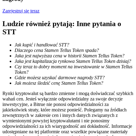
Zostań traderem kopiującym
Zarejestruj się teraz
Ciesz się podziałem zysków i prowizjami z kopiowania
Ludzie również pytają: Inne pytania o
transakcji
STT
Jak kupić i handlować STT?
Dlaczego cena Stamen Tellus Token spada?
Jaka jest najwyższa cena w historii Stamen Tellus Token?
Jaka jest kapitalizacja rynkowa Stamen Tellus Token dzisiaj?
Czy teraz to dobry moment na inwestowanie w Stamen Tellus
Token?
Gdzie możesz uzyskać darmowe nagrody STT?
Jak możesz śledzić cenę Stamen Tellus Token?
Informacja
Rynki kryptowalut są bardzo zmienne i mogą doświadczać szybkich
Analiza Big Data, w tym informacje handlowe itp.
wahań cen. Jesteś wyłącznie odpowiedzialny za swoje decyzje
inwestycyjne, a Bitrue nie ponosi odpowiedzialności za
jakiekolwiek straty, które możesz ponieść. Polegamy na źródłach
zewnętrznych w zakresie cen i innych danych związanych z
wymienionymi powyżej kryptowalutami i nie ponosimy
odpowiedzialności za ich wiarygodność ani dokładność. Informacje
udostępniane na tej platformie oraz wszelkie powiązane materiały